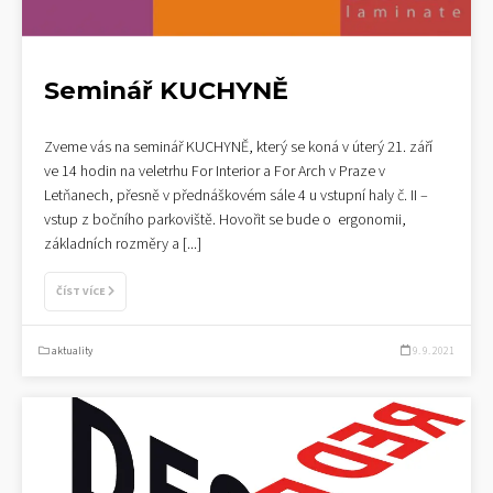
Seminář KUCHYNĚ
Zveme vás na seminář KUCHYNĚ, který se koná v úterý 21. září
ve 14 hodin na veletrhu For Interior a For Arch v Praze v
Letňanech, přesně v přednáškovém sále 4 u vstupní haly č. II –
vstup z bočního parkoviště. Hovořit se bude o ergonomii,
základních rozměry a
[...]
ČÍST VÍCE
aktuality
9. 9. 2021