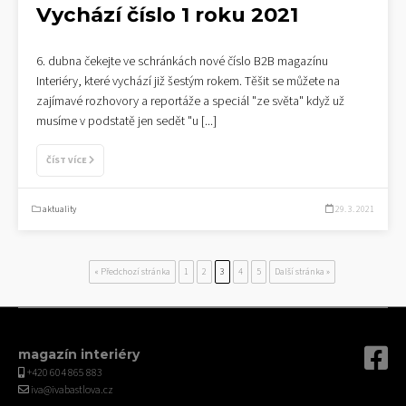
Vychází číslo 1 roku 2021
6. dubna čekejte ve schránkách nové číslo B2B magazínu
Interiéry, které vychází již šestým rokem. Těšit se můžete na
zajímavé rozhovory a reportáže a speciál "ze světa" když už
musíme v podstatě jen sedět "u
[...]
ČÍST VÍCE
aktuality
29. 3. 2021
« Předchozí stránka
1
2
3
4
5
Další stránka »
magazín interiéry
+420 604 865 883
iva@ivabastlova.cz