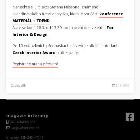
Nenechte si ujít lekci Stefana Nilssona, známého
skandinávského trend analytika, která je součástí
konference
MATERIÁL + TREND
.
Akce se koná 26.3. od 13:30 hodin první den veletrhu
For
Interior & Design
.
Po 10 exkluzivních přednáškách následuje oficiální předání
Czech Interior Award
a after party.
Registrace nutná předem!
aktuality
11. 3. 2026
magazín interiéry
+420 604 865 883
iva@ivabastlova.cz
Interiéry ISSN 2464-7047