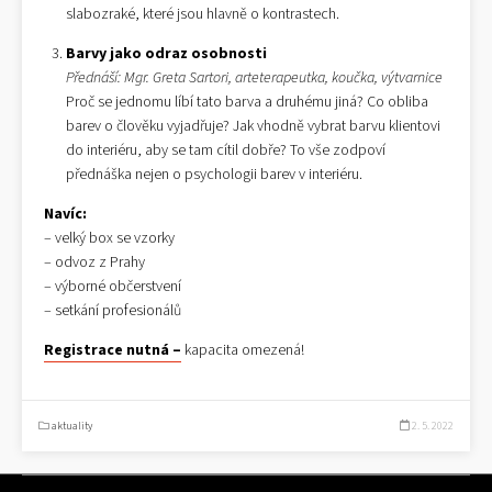
slabozraké, které jsou hlavně o kontrastech.
Barvy jako odraz osobnosti
Přednáší: Mgr. Greta Sartori, arteterapeutka, koučka, výtvarnice
Proč se jednomu líbí tato barva a druhému jiná? Co obliba
barev o člověku vyjadřuje? Jak vhodně vybrat barvu klientovi
do interiéru, aby se tam cítil dobře? To vše zodpoví
přednáška nejen o psychologii barev v interiéru.
Navíc:
– velký box se vzorky
– odvoz z Prahy
– výborné občerstvení
– setkání profesionálů
Registrace nutná –
kapacita omezená!
aktuality
2. 5. 2022