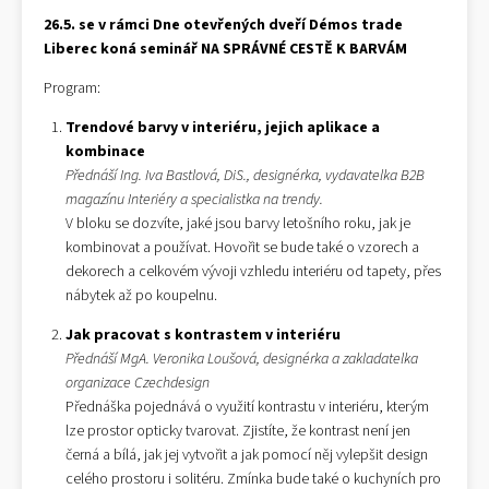
26.5. se v rámci Dne otevřených dveří Démos trade
Liberec koná seminář NA SPRÁVNÉ CESTĚ K BARVÁM
Program:
Trendové barvy v interiéru, jejich aplikace a
kombinace
Přednáší Ing. Iva Bastlová, DiS., designérka, vydavatelka B2B
magazínu Interiéry a specialistka na trendy.
V bloku se dozvíte, jaké jsou barvy letošního roku, jak je
kombinovat a používat. Hovořit se bude také o vzorech a
dekorech a celkovém vývoji vzhledu interiéru od tapety, přes
nábytek až po koupelnu.
Jak pracovat s kontrastem v interiéru
Přednáší MgA. Veronika Loušová, designérka a zakladatelka
organizace Czechdesign
Přednáška pojednává o využití kontrastu v interiéru, kterým
lze prostor opticky tvarovat. Zjistíte, že kontrast není jen
černá a bílá, jak jej vytvořit a jak pomocí něj vylepšit design
celého prostoru i solitéru. Zmínka bude také o kuchyních pro