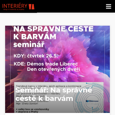
Seminář: Na správné
cestě k barvám