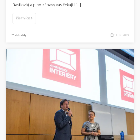
Bastlová) a plno zábavy vás čekají i
[...]
ČÍST VÍCE
aktuality
11. 12. 2019