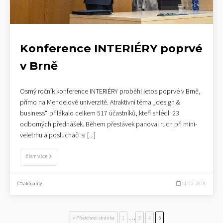
Konference INTERIÉRY poprvé
v Brně
Osmý ročník konference INTERIÉRY proběhl letos poprvé v Brně,
přímo na Mendelově univerzitě. Atraktivní téma „design &
business“ přilákalo celkem 517 účastníků, kteří shlédli 23
odborných přednášek. Během přestávek panoval ruch při mini-
veletrhu a posluchači si
[...]
ČÍST VÍCE
aktuality
11. 12. 2019
…
« Předchozí stránka
1
3
4
5