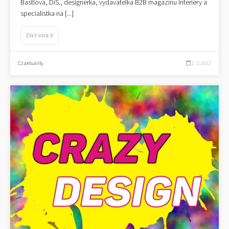
Bastlová, DiS., designérka, vydavatelka B2B magazínu Interiéry a
specialistka na
[...]
ČÍST VÍCE
aktuality
2. 5. 2022