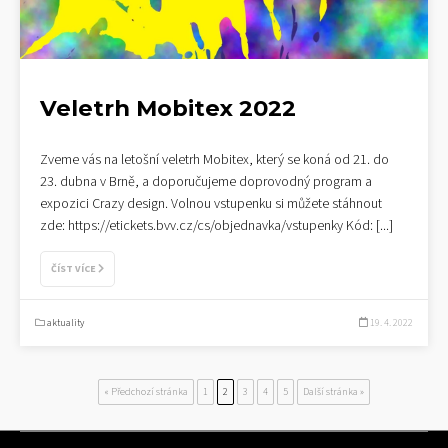
Veletrh Mobitex 2022
Zveme vás na letošní veletrh Mobitex, který se koná od 21. do
23. dubna v Brně, a doporučujeme doprovodný program a
expozici Crazy design. Volnou vstupenku si můžete stáhnout
zde: https://etickets.bvv.cz/cs/objednavka/vstupenky Kód:
[...]
ČÍST VÍCE
aktuality
19. 4. 2022
« Předchozí stránka
1
2
3
4
5
Další stránka »