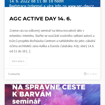
AGC ACTIVE DAY 14. 6.
Zveme vás na odborný seminář na téma inovativní sklo v
exteriéru i interiéru. Staňte se součástí osobního setkání autorů a
tvůrců projektu Bořislavka Centrum a nahlédněte do jeho zákulisí
očima architektů Jana Aulíka a Davida Zalabáka. Kdy: úterý 14.6.
od 11 do 18
[...]
ČÍST VÍCE
aktuality
23. 5. 2022