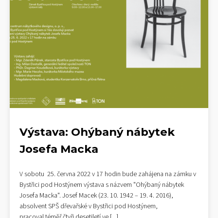
Výstava: Ohýbaný nábytek
Josefa Macka
V sobotu 25. června 2022 v 17 hodin bude zahájena na zámku v
Bystřici pod Hostýnem výstava s názvem "Ohýbaný nábytek
Josefa Macka". Josef Macek (23. 10. 1942 – 19. 4. 2016),
absolvent SPŠ dřevařské v Bystřici pod Hostýnem,
pracoval téměř čtyři desetiletí ve
[...]