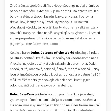
Značka Dulux společnosti AkzoNobel Coatings nabízí prémiové
barvy do interiéru i exteriéru. V jejím portfoliu naleznete emulzní
barvy na stěny a stropy, fasádní barvy, univerzální barvy na
dřevo i kov, lazury a laky. Produkty značky Dulux na trhu
představují výrobky té nejvyšší kvality vhodné na velké množství
povrchů. Barvy se lehce nanáší a vynikají svou výbornou kryvostí
a paropropustností. Prémiové barvy Dulux mají stálobarevné
pigmenty, které časem neblednou.
Kolekce barev
Dulux Colours of the World
obsahuje širokou
paletu 45 odstínů, která vám usnadní výběr vhodné kombinace.
V kolekci najdete odstíny všech základních barev – bílá, šedá,
hnědá, žlutá, oranžová, červená, fialová, modrá a zelená. Barvy
jsou výjimečné svou vysokou krycí schopností a vydatností až 14
2
m
/l. Zvláště v dětských pokojících pak ocení klienti jejich
odolnost vůči otěru a vysokou omyvatelnost.
Dulux EasyCare
je ideální volbou pro místa, kde jsou stěny
vystaveny extrémnímu namáhání jako v domácnosti s dětmi a
zvířecími mazlíčky, neboť je až 10× odolnější než běžné emulzní
barvy. Svých unikátních vlastností dosahuje díky hydrofobní