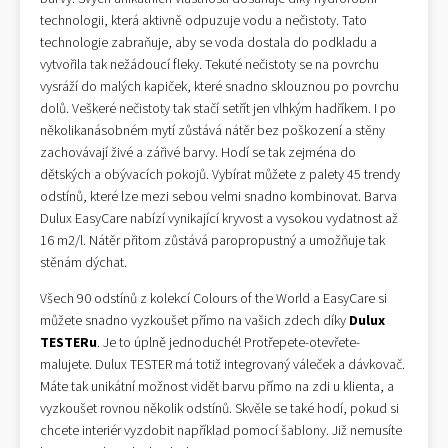
technologii, která aktivně odpuzuje vodu a nečistoty. Tato
technologie zabraňuje, aby se voda dostala do podkladu a
vytvořila tak nežádoucí fleky. Tekuté nečistoty se na povrchu
vysráží do malých kapiček, které snadno sklouznou po povrchu
dolů. Veškeré nečistoty tak stačí setřít jen vlhkým hadříkem. I po
několikanásobném mytí zůstává nátěr bez poškození a stěny
zachovávají živé a zářivé barvy. Hodí se tak zejména do
dětských a obývacích pokojů. Vybírat můžete z palety 45 trendy
odstínů, které lze mezi sebou velmi snadno kombinovat. Barva
Dulux EasyCare nabízí vynikající kryvost a vysokou vydatnost až
16 m2/l. Nátěr přitom zůstává paropropustný a umožňuje tak
stěnám dýchat.
Všech 90 odstínů z kolekcí Colours of the World a EasyCare si
můžete snadno vyzkoušet přímo na vašich zdech díky
Dulux
TESTERu
. Je to úplně jednoduché! Protřepete-otevřete-
malujete. Dulux TESTER má totiž integrovaný váleček a dávkovač.
Máte tak unikátní možnost vidět barvu přímo na zdi u klienta, a
vyzkoušet rovnou několik odstínů. Skvěle se také hodí, pokud si
chcete interiér vyzdobit například pomocí šablony. Již nemusíte