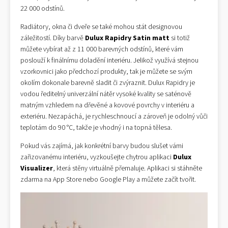
22 000 odstínů.
Radiátory, okna či dveře se také mohou stát designovou
záležitostí. Díky barvě
Dulux Rapidry Satin matt
si totiž
můžete vybírat až z 11 000 barevných odstínů, které vám
poslouží k finálnímu doladění interiéru. Jelikož využívá stejnou
vzorkovnici jako předchozí produkty, tak je můžete se svým
okolím dokonale barevně sladit či zvýraznit. Dulux Rapidry je
vodou ředitelný univerzální nátěr vysoké kvality se saténově
matným vzhledem na dřevěné a kovové povrchy v interiéru a
exteriéru. Nezapáchá, je rychleschnoucí a zároveň je odolný vůči
teplotám do 90 °C, takže je vhodný i na topná tělesa.
Pokud vás zajímá, jak konkrétní barvy budou slušet vámi
zařizovanému interiéru, vyzkoušejte chytrou aplikaci
Dulux
Visualizer
, která stěny virtuálně přemaluje. Aplikaci si stáhněte
zdarma na App Store nebo Google Play a můžete začít tvořit.