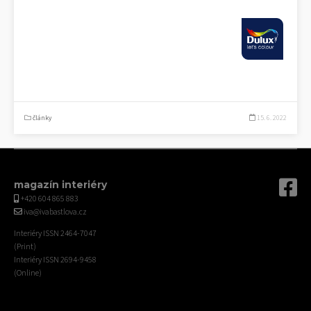
články
15. 6. 2022
magazín interiéry
+420 604 865 883
iva@ivabastlova.cz
Interiéry ISSN 2464-7047
(Print)
Interiéry ISSN 2694-9458
(Online)