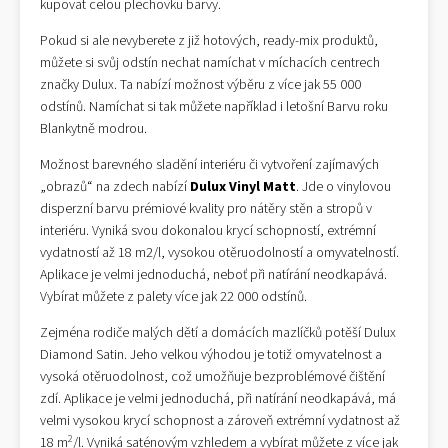
kupovat celou plechovku barvy.
Pokud si ale nevyberete z již hotových, ready-mix produktů,
můžete si svůj odstín nechat namíchat v míchacích centrech
značky Dulux. Ta nabízí možnost výběru z více jak 55 000
odstínů. Namíchat si tak můžete například i letošní Barvu roku
Blankytně modrou.
Možnost barevného sladění interiéru či vytvoření zajímavých
„obrazů“ na zdech nabízí
Dulux Vinyl Matt
. Jde o vinylovou
disperzní barvu prémiové kvality pro nátěry stěn a stropů v
interiéru. Vyniká svou dokonalou krycí schopností, extrémní
vydatností až 18 m2/l, vysokou otěruodolností a omyvatelností.
Aplikace je velmi jednoduchá, neboť při natírání neodkapává.
Vybírat můžete z palety více jak 22 000 odstínů.
Zejména rodiče malých dětí a domácích mazlíčků potěší Dulux
Diamond Satin. Jeho velkou výhodou je totiž omyvatelnost a
vysoká otěruodolnost, což umožňuje bezproblémové čištění
zdí. Aplikace je velmi jednoduchá, při natírání neodkapává, má
velmi vysokou krycí schopnost a zároveň extrémní vydatnost až
2
18 m
/l. Vyniká saténovým vzhledem a vybírat můžete z více jak