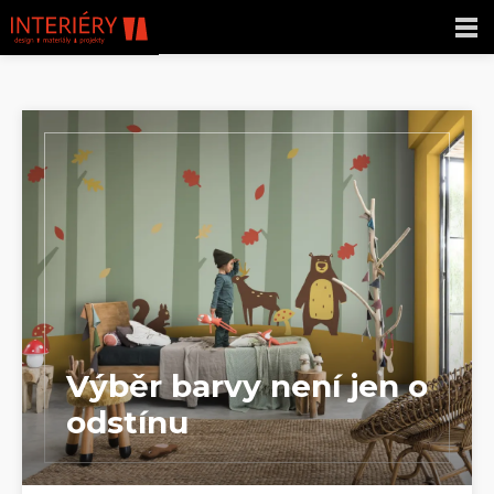
Výběr barvy není jen o
odstínu