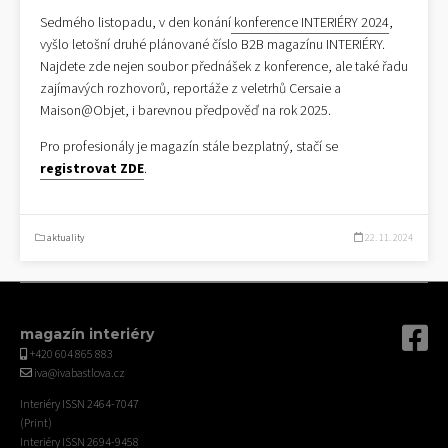
Sedmého listopadu, v den konání
konference INTERIÉRY 2024
,
vyšlo letošní druhé plánované číslo B2B magazínu INTERIÉRY.
Najdete zde nejen soubor přednášek z konference, ale také řadu
zajímavých rozhovorů, reportáže z veletrhů Cersaie a
Maison@Objet, i barevnou předpověď na rok 2025.
Pro profesionály je magazín stále bezplatný, stačí se
registrovat ZDE
.
aktuality
22. 11. 2024
magazín interiéry
+420 604 865 883
iva@ivabastlova.cz
Interiéry ISSN 2464-7047
(Print)
Interiéry ISSN 2694-9458