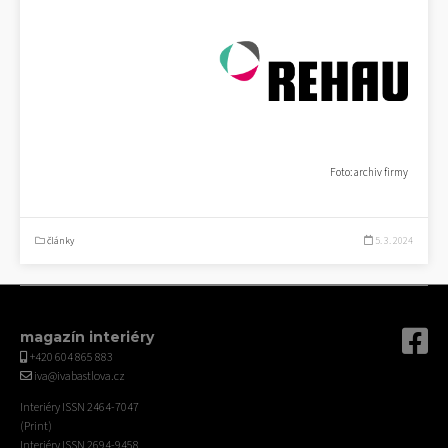
Foto: archiv firmy
články
5. 3. 2024
magazín interiéry
+420 604 865 883
iva@ivabastlova.cz
Interiéry ISSN 2464-7047
(Print)
Interiéry ISSN 2694-9458