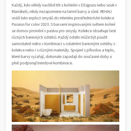
Každý, kdo někdy navštívil trh s kořením v Džajpuru nebo souk v
Marrákeši, nikdy nezapomene na tamní barvy a vůně. REHAU
vnáší tuto explozi smyslů do interiéru prostřednictvím kolekce
Passion for color 2023. S barvami inspirovanými světem koření
se domov promění v pastvu pro smysly. Kolekce obsahuje šest
různých barevných odstínů. Každý odstín může být použit
samostatně nebo v kombinaci s ostatními barevnými odstíny z
kolekce nebo i s různými materiály. Spojení s přírodou a teplo,
které barvy vyzařují, dokonale zapadají do současné doby a
plně podporují trendové kombinace.