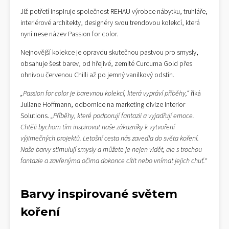
Již potřetí inspiruje společnost REHAU výrobce nábytku, truhláře,
interiérové architekty, designéry svou trendovou kolekcí, která
nyní nese název Passion for color.
Nejnovější kolekce je opravdu skutečnou pastvou pro smysly,
obsahuje šest barev, od hřejivé, zemité Curcuma Gold přes
ohnivou červenou Chilli až po jemný vanilkový odstín.
„Passion for color je barevnou kolekcí, která vypráví příběhy,“
říká
Juliane Hoffmann, odbornice na marketing divize Interior
Solutions.
„Příběhy, které podporují fantazii a vyjadřují emoce.
Chtěli bychom tím inspirovat naše zákazníky k vytvoření
výjimečných projektů. Letošní cesta nás zavedla do světa koření.
Naše barvy stimulují smysly a můžete je nejen vidět, ale s trochou
fantazie a zavřenýma očima dokonce cítit nebo vnímat jejich chuť.“
Barvy inspirované světem
koření