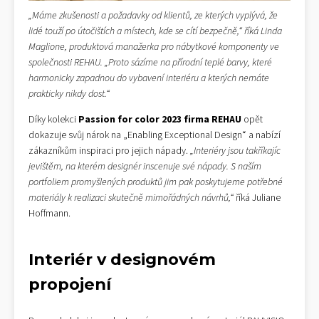
„Máme zkušenosti a požadavky od klientů, ze kterých vyplývá, že
lidé touží po útočištích a místech, kde se cítí bezpečně,“ říká Linda
Maglione, produktová manažerka pro nábytkové komponenty ve
společnosti REHAU. „Proto sázíme na přírodní teplé barvy, které
harmonicky zapadnou do vybavení interiéru a kterých nemáte
prakticky nikdy dost.“
Díky kolekci
Passion for color 2023 firma REHAU
opět
dokazuje svůj nárok na „Enabling Exceptional Design“ a nabízí
zákazníkům inspiraci pro jejich nápady.
„Interiéry jsou takříkajíc
jevištěm, na kterém designér inscenuje své nápady. S naším
portfoliem promyšlených produktů jim pak poskytujeme potřebné
materiály k realizaci skutečně mimořádných návrhů,“
říká Juliane
Hoffmann.
Interiér v designovém
propojení