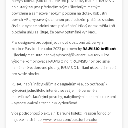
Barvy v kolekci jsou dostupné pro povrchový materiál RAUVISIO
noir, který zaujme především svým ušlechtilým matným
povrchem a sametově hebkým pocitem na dotek. Robustní
povrch HPL, vybavený ochranou proti otiskům prstů, se snadno
čistí a je vysoce odolný proti poškrábání. Nízký odraz světla i při
plochém úhlu zajišťuje, že barvy optimálně vyniknou.
Pro designové propojení jsou nově dostupné též barvy z
kolekce Passion for color 2023 pro povrchy
RAUVISIO brilliant
ušlechtilý mat. Tuto cenově výhodnější variantu RAUVISIO lze
výborně kombinovat s RAUVISIO noir: RAUVISIO noir pro silně
namáhané vodorovné plochy, RAUVISIO brilliant ušlechtilá matná
pro svislé plochy.
REHAU nabízí nábytkářům a designérům vše, co potřebují k
vytvoření jednolitého interiéru se vzájemně barevně a
materiálově sladěnými povrchy, nábytkovými hranami a roletami
– vysoce kvalitní a technicky vyzkoušené.
Více podrobností o aktuální barevné kolekci Passion for color
najdete na stránce:
www.rehau.com/passionforcolor