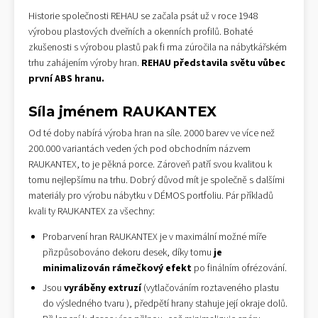
Historie společnosti REHAU se začala psát už v roce 1948
výrobou plastových dveřních a okenních profilů. Bohaté
zkušenosti s výrobou plastů pak fi rma zúročila na nábytkářském
trhu zahájením výroby hran.
REHAU představila světu vůbec
první ABS hranu.
Síla jménem RAUKANTEX
Od té doby nabírá výroba hran na síle. 2000 barev ve více než
200.000 variantách veden ých pod obchodním názvem
RAUKANTEX, to je pěkná porce. Zároveň patří svou kvalitou k
tomu nejlepšímu na trhu. Dobrý důvod mít je společně s dalšími
materiály pro výrobu nábytku v DÉMOS portfoliu. Pár příkladů
kvali ty RAUKANTEX za všechny:
Probarvení hran RAUKANTEX je v maximální možné míře
přizpůsobováno dekoru desek, díky tomu
je
minimalizován rámečkový efekt
po finálním ofrézování.
Jsou
vyráběny extruzí
(vytlačováním roztaveného plastu
do výsledného tvaru ), předpětí hrany stahuje její okraje dolů.