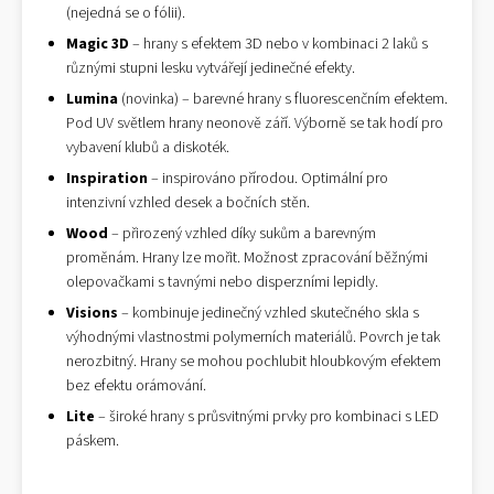
(nejedná se o fólii).
Magic 3D
– hrany s efektem 3D nebo v kombinaci 2 laků s
různými stupni lesku vytvářejí jedinečné efekty.
Lumina
(novinka) – barevné hrany s fluorescenčním efektem.
Pod UV světlem hrany neonově září. Výborně se tak hodí pro
vybavení klubů a diskoték.
Inspiration
– inspirováno přírodou. Optimální pro
intenzivní vzhled desek a bočních stěn.
Wood
– přirozený vzhled díky sukům a barevným
proměnám. Hrany lze mořit. Možnost zpracování běžnými
olepovačkami s tavnými nebo disperzními lepidly.
Visions
– kombinuje jedinečný vzhled skutečného skla s
výhodnými vlastnostmi polymerních materiálů. Povrch je tak
nerozbitný. Hrany se mohou pochlubit hloubkovým efektem
bez efektu orámování.
Lite
– široké hrany s průsvitnými prvky pro kombinaci s LED
páskem.