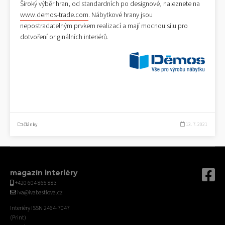
Široký výběr hran, od standardních po designové, naleznete na
www.demos-trade.com
. Nábytkové hrany jsou
nepostradatelným prvkem realizací a mají mocnou sílu pro
dotvoření originálních interiérů.
články
13. 7. 2021
magazín interiéry
+420 604 865 883
iva@ivabastlova.cz
Interiéry ISSN 2464-7047
(Print)