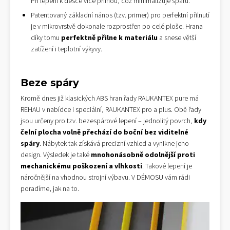
Při lepení k desce více přilnou, což minimalizuje spáru.
Patentovaný základní nános (tzv. primer) pro perfektní přilnutí
je v mikrovrstvě dokonale rozprostřen po celé ploše. Hrana
díky tomu
perfektně přilne k materiálu
a snese větší
zatížení i teplotní výkyvy.
Beze spáry
Kromě dnes již klasických ABS hran řady RAUKANTEX pure má
REHAU v nabídce i speciální, RAUKANTEX pro a plus. Obě řady
jsou určeny pro tzv. bezespárové lepení – jednolitý povrch,
kdy
čelní plocha volně přechází do boční bez viditelné
spáry
. Nábytek tak získává precizní vzhled a vynikne jeho
design. Výsledek je také
mnohonásobně odolnější proti
mechanickému poškození a vlhkosti
. Takové lepení je
náročnější na vhodnou strojní výbavu. V DÉMOSU vám rádi
poradíme, jak na to.