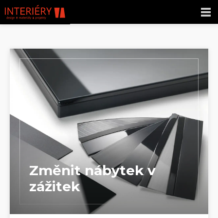
Změnit nábytek v
zážitek