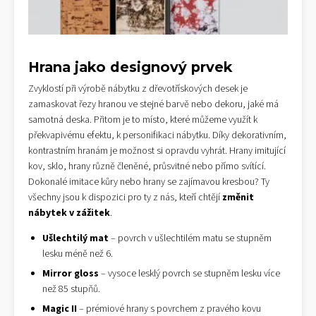
Hrana jako designový prvek
Zvyklostí při výrobě nábytku z dřevotřískových desek je
zamaskovat řezy hranou ve stejné barvě nebo dekoru, jaké má
samotná deska. Přitom je to místo, které můžeme využít k
překvapivému efektu, k personifikaci nábytku. Díky dekorativním,
kontrastním hranám je možnost si opravdu vyhrát. Hrany imitující
kov, sklo, hrany různě členěné, průsvitné nebo přímo svítící.
Dokonalé imitace kůry nebo hrany se zajímavou kresbou? Ty
všechny jsou k dispozici pro ty z nás, kteří chtějí
změnit
nábytek v zážitek
.
Ušlechtilý mat
– povrch v ušlechtilém matu se stupněm
lesku méně než 6.
Mirror gloss
– vysoce lesklý povrch se stupněm lesku více
než 85 stupňů.
Magic II
– prémiové hrany s povrchem z pravého kovu