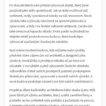
Po dvaceti letech nám přestal vyhovovat objekt, který jsme
používali jako sídlo společnosti. Jak se stále rozšiřoval náš
sortiment, rostly i prostorové nároky na náš showroom. Nové
výrobky také zvyšovaly náročnost na správné plánování a
zpracování, a tedy i na školení odborné veřejnosti. Začala nás
také omezovat kapacita skladu. Proto padlo rozhodnutí na
stejném místě postavit novou budovu, která bude lépe
vyhovovat současným i budoucím nárokům.
Nyní máme moderní budovu, kde můžeme naše výrobky
předvést všem zájemcům od architektů a designérů přes
výrobce, montážníky a prodejce nábytku až po koncové
uživatele. V rozsáhlém a plně vybaveném školicím středisku
odborníkům včetně našich prodejních partnerů poskytujeme
školení pro plánování, zpracování a montáž našich výrobků. A
nová budova poskytuje zázemí i pro tým našich zaměstnanců.
Projekt je dílem karlínského architektonického studia Qarta. Měli
jsme štěstí při výběru architekta, který vystihl zaměření firmy a
podařilo se mu zohlednit naše potřeby a požadavky na provoz.
V interiéru převládá pohledový beton, přiznané, po povrchu