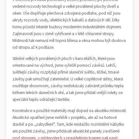
vedené rozvody technologií a velké prosklené plochy dveří a
oken. Vše doplňuje plechová zdvojená podlaha, pod níž jsou
ukryty rozvody vody, elektrických kabelů a datových sítí. Díky
tomu působí interiér budovy moderním industriálním dojmem.
Zajímavostí jsou v zimě vyhřívané a v létě chlazené stropy.
Místnosti tak nemusí mít topná tělesa a okna mohou být doslova
od stropu až k podlaze.
Stínění velkých prosklených ploch v kancelářích, které jsou
orientované na východ, jsme vyřešili pomocí závěsů. Lehčí,
světlejší závěsy rozptylují přímé sluneční světlo, těžké, tmavé
závěsy pak umožňují zatemnění. U velké copilitové stěny, která
osvětluje showroom, závěsy nedokázaly zabránit průniku tepla
během letních slunečních dní, a tak jsme přidali vnější rolety ze
speciální teplo odrážející textilie.
Konstrukce a použité materiály mají dopad na akustiku místností.
Akustická opatření jsme neřešili v projektu, ale až na hotové
stavbě a po „zabydlení“. Tam, kde nestačilo rozmístění nábytku
ani použité závěsy, jsme přidávali akustické panely zavěšené
pod stropem, v místnostech s pravidelným tvarem pak navíc