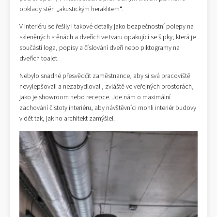
obklady stěn „akustickým heraklitem“.
V interiéru se řešily i takové detaily jako bezpečnostní polepy na
skleněných stěnách a dveřích ve tvaru opakující se šipky, která je
součástí loga, popisy a číslování dveří nebo piktogramy na
dveřích toalet.
Nebylo snadné přesvědčit zaměstnance, aby si svá pracoviště
nevylepšovali a nezabydlovali, zvláště ve veřejných prostorách,
jako je showroom nebo recepce. Jde nám o maximální
zachování čistoty interiéru, aby návštěvníci mohli interiér budovy
vidět tak, jak ho architekt zamýšlel.