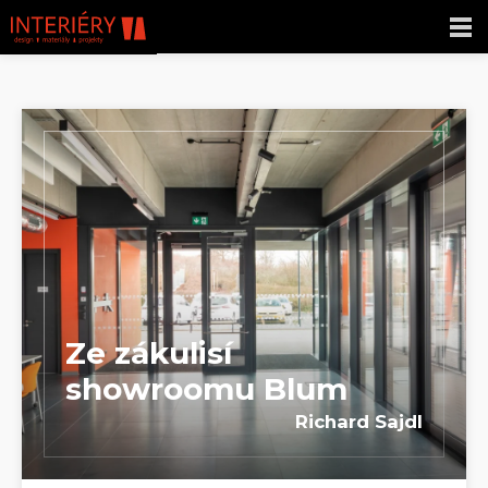
Ze zákulisí
showroomu Blum
Richard Sajdl