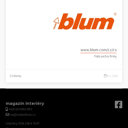
www.blum.com/cz/cs
Foto: archiv firmy
články
8. 6. 2026
magazín interiéry
+420 604 865 883
iva@ivabastlova.cz
Interiéry ISSN 2464-7047