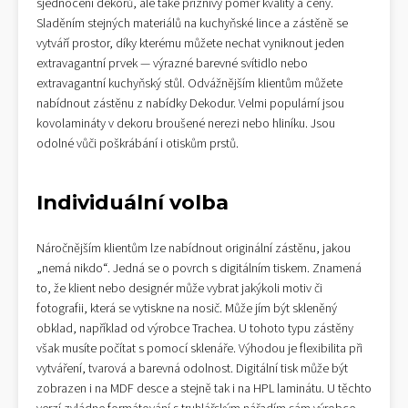
sjednocení dekorů, ale také příznivý poměr kvality a ceny.
Sladěním stejných materiálů na kuchyňské lince a zástěně se
vytváří prostor, díky kterému můžete nechat vyniknout jeden
extravagantní prvek — výrazné barevné svítidlo nebo
extravagantní kuchyňský stůl. Odvážnějším klientům můžete
nabídnout zástěnu z nabídky Dekodur. Velmi populární jsou
kovolamináty v dekoru broušené nerezi nebo hliníku. Jsou
odolné vůči poškrábání i otiskům prstů.
Individuální volba
Náročnějším klientům lze nabídnout originální zástěnu, jakou
„nemá nikdo“. Jedná se o povrch s digitálním tiskem. Znamená
to, že klient nebo designér může vybrat jakýkoli motiv či
fotografii, která se vytiskne na nosič. Může jím být skleněný
obklad, například od výrobce Trachea. U tohoto typu zástěny
však musíte počítat s pomocí sklenáře. Výhodou je flexibilita při
vytváření, tvarová a barevná odolnost. Digitální tisk může být
zobrazen i na MDF desce a stejně tak i na HPL laminátu. U těchto