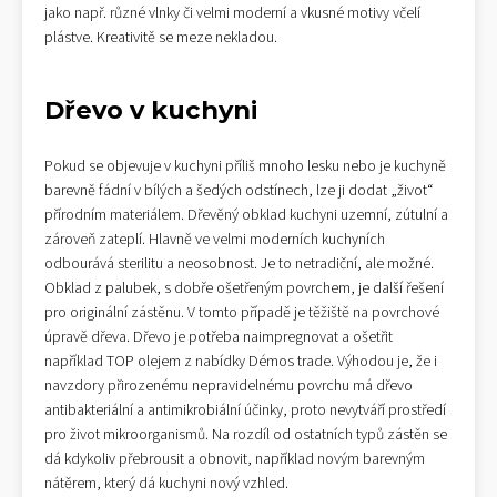
jako např. různé vlnky či velmi moderní a vkusné motivy včelí
plástve. Kreativitě se meze nekladou.
Dřevo v kuchyni
Pokud se objevuje v kuchyni příliš mnoho lesku nebo je kuchyně
barevně fádní v bílých a šedých odstínech, lze ji dodat „život“
přírodním materiálem. Dřevěný obklad kuchyni uzemní, zútulní a
zároveň zateplí. Hlavně ve velmi moderních kuchyních
odbourává sterilitu a neosobnost. Je to netradiční, ale možné.
Obklad z palubek, s dobře ošetřeným povrchem, je další řešení
pro originální zástěnu. V tomto případě je těžiště na povrchové
úpravě dřeva. Dřevo je potřeba naimpregnovat a ošetřit
například TOP olejem z nabídky Démos trade. Výhodou je, že i
navzdory přirozenému nepravidelnému povrchu má dřevo
antibakteriální a antimikrobiální účinky, proto nevytváří prostředí
pro život mikroorganismů. Na rozdíl od ostatních typů zástěn se
dá kdykoliv přebrousit a obnovit, například novým barevným
nátěrem, který dá kuchyni nový vzhled.