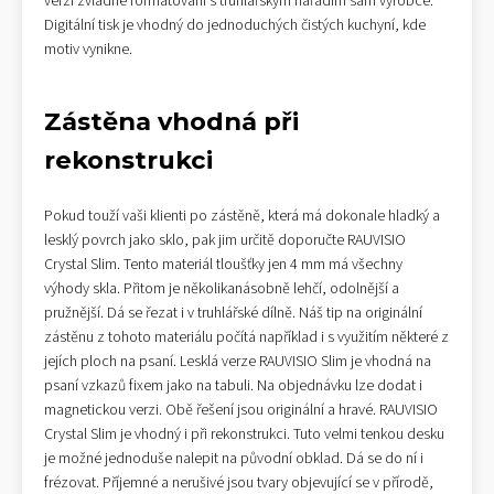
verzí zvládne formátování s truhlářským nářadím sám výrobce.
Digitální tisk je vhodný do jednoduchých čistých kuchyní, kde
motiv vynikne.
Zástěna vhodná při
rekonstrukci
Pokud touží vaši klienti po zástěně, která má dokonale hladký a
lesklý povrch jako sklo, pak jim určitě doporučte RAUVISIO
Crystal Slim. Tento materiál tloušťky jen 4 mm má všechny
výhody skla. Přitom je několikanásobně lehčí, odolnější a
pružnější. Dá se řezat i v truhlářské dílně. Náš tip na originální
zástěnu z tohoto materiálu počítá například i s využitím některé z
jejích ploch na psaní. Lesklá verze RAUVISIO Slim je vhodná na
psaní vzkazů fixem jako na tabuli. Na objednávku lze dodat i
magnetickou verzi. Obě řešení jsou originální a hravé. RAUVISIO
Crystal Slim je vhodný i při rekonstrukci. Tuto velmi tenkou desku
je možné jednoduše nalepit na původní obklad. Dá se do ní i
frézovat. Příjemné a nerušivé jsou tvary objevující se v přírodě,