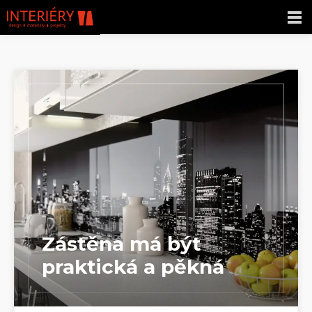
Zástěna má být
praktická a pěkná