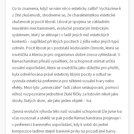
Co to znamená, když se nám něco esteticky zalíbí? Vycházíme-li
z žité zkušenosti, shodneme se, že charakteristikou estetické
zkušenosti je pocit libosti. Libost je spojena se základním
neurálním mechanismem, evolučně prastarým limbickým
systémem, který se aktivuje i v řadě jiných než estetických
kontextů – například při libých pocitech z jídla nebo jiných typů
odměn. Pocit libosti je v podstatě kódováním činnosti, která se
osvědčila a kterou je pro organismus dobré znova vyhledávat. V.
Ramachandran přináší vysvětlení, že schopnost vnímat určitá
vizuální uspořádání, která se osvědčila jako důležitá pro přežití,
byla odměňována právě esteticky libými pocity a odtud se
vyvinula estetická preference pro některé vizuální tvary nebo
efekty. Mezi tyto „univerzálie“ řadí zákon seskupování, pomocí
něhož rozpoznáme jednotlivé žluté flíčky za listovím nikoli jako
stovky žlutých skvrn, ale jako jeden objekt – lva.
Zjevná evoluční výhoda této naší vizuální schopnosti (že jsme lva
včas rozeznali a utekli) se pak podle Ramachandrana projevuje i
v preferenci barevného uspořádání, kdy k sobě do jedné
kompozice ladíme stejně barevné prvky na pozadí jiné barvy.