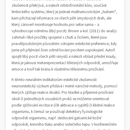
zkušenost překrývá, a nalezli orbitofrontální kůru, součást
limbického systému, který je jednak multisenzorickým „hubem“,
kam přicházejí informace ze všech pěti smyslových drah, ale
který zároveň monitoruje hodnotu pro sebe sama – a
vyhodnocuje odměnu (libý pocit). Brown a kol. (2011) do analýz
zahrnuli i libé prožitky spojené s chutí a čichem, které jsou
pravděpodobným původním zdrojem estetické preference, kdy
jsme při přijímání živin odměňováni pocitem uspokojení. Autoři
spojili libý pocit všech pěti smyslů a nalezli oblast přední insuly,
která je jakousi metareprezentací tělesných odpovědí, umožňuje
emoce a tvoří tak bránu k vlastnímu tělesnému prožívání.
K těmto neurálním indikátorům estetické zkušenosti
neuroestetický výzkum přidává i méně náročné metody, pomocí
kterých zjišťuje reakce diváků. Pro hladké a příjemné prožívání
okolí či jednotlivých vizuálních prvků se můžeme orientovat
podle zjišťování excitace (čili aktivace a vypětí) či klidné reakce
organismu, k čemuž se používají detektory fyziologické
odpovědi organismu, např. sledování galvanické kožní
odpovědi, krevního tlaku anebo srdečního tepu. V konferenčním