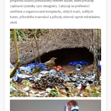
příspěvku budou představeny některé studie, které přinášejí
zajímavé výsledky i pro designéry. Zabývají se preferencí
uměřené a organizované komplexity, oblých tvarů, světlých
barev, přírodního tvarosloví a přírody obecně oproti městskému
okolí.