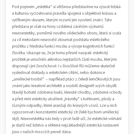
Pod pojmem „estetika“ si většinou představíme na výsost lidská
a kulturou vycizelovaná pravidla spojená s objektivní krásou a
vytříbeným vkusem, kterým rozumí jen vyvolení znalci. Tato
představa je však na hony vzdálená závěrům výzkumů
neuroestetiky, poměrně nového vědeckého oboru, která si vzala
za cíl metodami neurověd zkoumat podstatu estetického
prožitku z hlediska funkcí mozku a vývoje kognitivních funkcí
člověka. Ukazuje se, že je tomu přesně naopak: estetický
prožitek je umožněn aktivitou nejstarších částí mozku, kterými
disponují i jiní živočichové. I v živočišné říši můžeme skutečně
vysledovat doklady o estetickém cítění, nebo dokonce
„umělecké tvorbě“ – například ptáci z čeledi lemčíkovitých jsou
známí jako kreativní architekti a osobití designéři svých obydlí.
Stavějí bohatě zdobená loubí, klenuté chodby, zdobené vchody
a před nimi esteticky utvářené „trávníky“ s květinami, plody a
různými odpadky, které aranžují do krásných vzorů. Lze u nich
vypozorovat i konzistentní estetický cit (řekli bychom umělecký
styl). Neuroestetika nás tedy v prvé řadě učí, že estetické vnímání
je starší než lidstvo a některá nejzákladnější estetická nastavení
jsou v našich mozcích pevně dána.