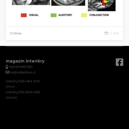
články
3. 1. 2022
magazín interiéry
+420 604 865 883
iva@ivabastlova.cz
Interiéry ISSN 2464-7047
(Print)
Interiéry ISSN 2694-9458
(Online)