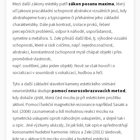
Mezi další zákony estetiky patří
zákon posunu maxima
, který
učí jakousi prazákladní schopnost abstrakce vizuálních jevů, kdy
abstrahujeme tvary a typizujeme či přeháníme jeho základní
charakteristiky. Dále pak kontrast, izolace prvků, řešení
percepčních problémů, odpor k náhodě, uspořádanost,
symetrie a metafora. S. Zeki přináší další libé, tj. výhodné vizuální
schopnosti, které si rádi cvičíme, např. nejednoznačnost,
abstrakci, konstantnost (schopnost mysli chápat objekt i přes
proměnlivé vlastnosti,
např. osvětlení, jako jeden objekt). Nově se však hovoří i o
socializaci v souvislosti s vokalizací, hudbou a řečí.
Tyto a další základní stavební kameny estetického vnímání
neuroestetika studuje
pomocí neurozobrazovacích metod
,
kdy dokáže zjistit, která část mozku je při estetickém prožitku
aktivní. Pomocí funkční magnetické rezonance například Sasaki a
kol. (2004) zaznamenali u lidí mohutnou reakci mozku na
symetrická uskupení oproti náhodným uskupením, a stejně tak i
u opic. Jiné výzkumy ukázaly, že jak lidé, tak opice upřednostňují
konsonantní hudební harmonie. Ishizu a Zeki (2011) sledovali,
kde se v aktivacích mozku vizuální a hudební estetická