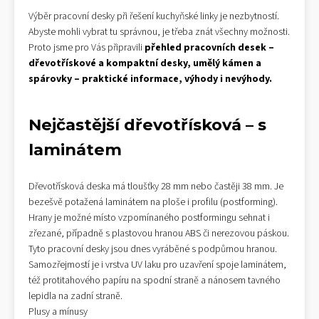
Výběr pracovní desky při řešení kuchyňské linky je nezbytností.
Abyste mohli vybrat tu správnou, je třeba znát všechny možnosti.
Proto jsme pro Vás připravili
přehled pracovních desek –
dřevotřískové a kompaktní desky, umělý kámen a
spárovky – praktické informace, výhody i nevýhody.
Nejčastější
dřevotřísková – s
laminátem
Dřevotřísková deska má tloušťky 28 mm nebo častěji 38 mm. Je
bezešvě potažená laminátem na ploše i profilu (postforming).
Hrany je možné místo vzpomínaného postformingu sehnat i
zřezané, případně s plastovou hranou ABS či nerezovou páskou.
Tyto pracovní desky jsou dnes vyráběné s podpůrnou hranou.
Samozřejmostí je i vrstva UV laku pro uzavření spoje laminátem,
též protitahového papíru na spodní straně a nánosem tavného
lepidla na zadní straně.
Plusy a mínusy