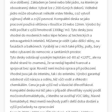
více oblíbený. Základem je černé nebo bílé jádro, na kterém je
oboustranný dekor. Vybrat lze z 200 různých dekorů. Viditelné
jádro může obsahovat i několik vrstev hliníku, což vytvoří
zajímavý efekt a zvýší pevnost. Kompaktní deska se jako
pracovní používá většinou v tloušťce 10 nebo 12mm. Výrobci by
měli počítat s vyšší hmotností 1300kg/ m3. Tyto desky jsou
vhodné do moderních nebo lépe řečeno až technických a
extravagantních interiérů. Můžeme je vidět i jako dělící stěny, na
fasádách a balkónech. Vyrábějí se z nich také příčky, pulty, bary
nebo vybavení do nemocnic a sanitárních prostor.
Tyto desky odolávají vysokým teplotám od -80 až +120°C, ale na
druhé straně to znamená, že se nedají tepelně tvarovat a
spojovat bez spár. Rovněž není možná oprava při poškození.
Vhodné jsou jak do interiéru, tak i do exteriéru. Výrobci garantují
odolnost vůči nárazu a oděru, též vůči vodě a vlhkosti i
chemikáliím. Cena je pak vyšší než u klasické dřevotřískové.
Kompaktní deska má též jako v případě dřevotřísky vysoký podíl
močovinoformaldehydu, z kterého se uvolňují VOC látky, hlavně
formaldehyd. Mezi menší nevýhody patří i delší doba dodání a
vyšší požadavky na zpracování