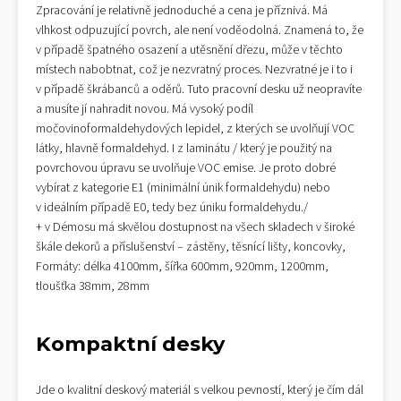
Zpracování je relativně jednoduché a cena je příznivá. Má
vlhkost odpuzující povrch, ale není voděodolná. Znamená to, že
v případě špatného osazení a utěsnění dřezu, může v těchto
místech nabobtnat, což je nezvratný proces. Nezvratné je i to i
v případě škrábanců a oděrů. Tuto pracovní desku už neopravíte
a musíte jí nahradit novou. Má vysoký podíl
močovinoformaldehydových lepidel, z kterých se uvolňují VOC
látky, hlavně formaldehyd. I z laminátu / který je použitý na
povrchovou úpravu se uvolňuje VOC emise. Je proto dobré
vybírat z kategorie E1 (minimální únik formaldehydu) nebo
v ideálním případě E0, tedy bez úniku formaldehydu./
+ v Démosu má skvělou dostupnost na všech skladech v široké
škále dekorů a příslušenství – zástěny, těsnící lišty, koncovky,
Formáty: délka 4100mm, šířka 600mm, 920mm, 1200mm,
tloušťka 38mm, 28mm
Kompaktní
desky
Jde o kvalitní deskový materiál s velkou pevností, který je čím dál