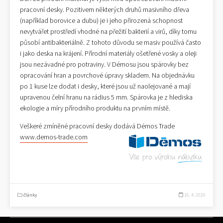
pracovní desky. Pozitivem některých druhů masivního dřeva
(například borovice a dubu) je i jeho přirozená schopnost
nevytvářet prostředí vhodné na přežití bakterií a virů, díky tomu
působí antibakteriálně. Z tohoto důvodu se masiv používá často
i jako deska na krájení. Přírodní materiály ošetřené vosky a oleji
jsou nezávadné pro potraviny. V Démosu jsou spárovky bez
opracování hran a povrchové úpravy skladem. Na objednávku
po 1 kuse lze dodat i desky, které jsou už naolejované a mají
upravenou čelní hranu na rádius 5 mm. Spárovka je z hlediska
ekologie a míry přírodního produktu na prvním místě.
Veškeré zmíněné pracovní desky dodává Démos Trade
www.demos-trade.com
články
16. 4. 2020