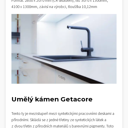
Formát: 2800 x 2070 mm (ČR skladem), též 3070 x 1300mm,
4100 x 1300mm, závisí na výrobci, tloušťka 10,12mm
Umělý kámen Getacore
Tento ty je mezistupeň mezi syntetickými pracovními deskami a
přírodními. Skládá se z jedné třetiny ze syntetických látek a
z dvou třetin z přírodních materiálů s barevnými pigmenty. Toto