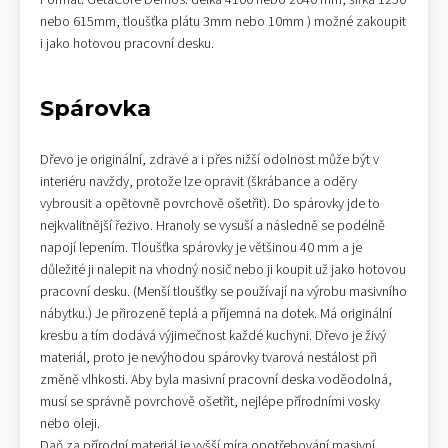
Formát: GetaCore Démos: délka 4100 nebo 2040 mm, šířka 1250
nebo 615mm, tloušťka plátu 3mm nebo 10mm ) možné zakoupit
i jako hotovou pracovní desku.
Spárovka
Dřevo je originální, zdravé a i přes nižší odolnost může být v
interiéru navždy, protože lze opravit (škrábance a oděry
vybrousit a opětovně povrchově ošetřit). Do spárovky jde to
nejkvalitnější řezivo. Hranoly se vysuší a následně se podélně
napojí lepením. Tloušťka spárovky je většinou 40 mm a je
důležité ji nalepit na vhodný nosič nebo ji koupit už jako hotovou
pracovní desku. (Menší tloušťky se používají na výrobu masivního
nábytku.) Je přirozeně teplá a příjemná na dotek. Má originální
kresbu a tím dodává výjimečnost každé kuchyni. Dřevo je živý
materiál, proto je nevýhodou spárovky tvarová nestálost při
změně vlhkosti. Aby byla masivní pracovní deska voděodolná,
musí se správně povrchově ošetřit, nejlépe přírodními vosky
nebo oleji.
Daň za přírodní materiál je vyšší míra opotřebování masivní