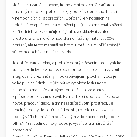
složení mu zaručuje pevný, homogenní povrch. GetaCore je
příjemný na dotek i pohled. Lze jej použít v domácnostech, i
v nemocnicích či laboratořích. Oblíbený je v hotelech na
obložení recepcí nebo na obložení pultů. Jako materiál složený
z přírodních látek zaručuje originalitu a exkluzivní vzhled
prostoru. Z chemického hlediska není žádný materiál 100%
porézní, ale tento materiál se k tomu ideálu velmi blíží a téměř
vůbec nedochází k nasákání vody.
Je dobře tvarovatelný, a proto je dobrým řešením pro atypické
kuchyňské linky. Lze ho beze spár propojit s dřezem a vytvořit
integrovaný dřez s různými odkapávajícími plochami, což je
velké plus na údržbu. Může být ve vysokém lesku nebo
hlubokého matu. Velkou výhodou je, že ho lze obnovit a
v případě poškození opravit. Nemusíte při opotřebení kupovat
novou pracovní desku a tím nezatížíte životní prostředí. Je
tepelně odolný do 180°C (krátkodobě) podle DIN EN 438 a
odolný vůči chemikáliím používaným v domácnostech, podle
DIN EN 438. Jedinou nevýhodou je vyšší cena a náročnější
zpracování.