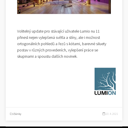
Volitelný update pro stávající uživatele Lumio nu 11
přinesl nejen vylepšená světla a stíny, ale i možnost
ortogonálních pohledů a řezů s kótami, barevné siluety
postav v různých provedeních, vylepšení práce se
skupinami a spoustu dalších novinek.
články
23. 4. 2021