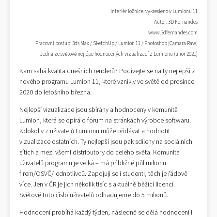
Interiér ložnice, vykresleno v Lumionu 11
Autor: 3D Fernandes
www.3dfernandes.com
Pracovní postup: 3ds Max / SketchUp / Lumion 11 / Photoshop [Camara Raw]
Jedna ze světově nejlépe hodnocených vizualizací z Lumionu (únor 2021)
Kam sahá kvalita dnešních renderů? Podívejte se na ty nejlepší z
nového programu Lumion 11, které vznikly ve světě od prosince
2020 do letošního března.
Nejlepší vizualizace jsou sbírány a hodnoceny v komunitě
Lumion, která se opírá o fórum na stránkách výrobce softwaru.
Kdokoliv z uživatelů Lumionu může přidávat a hodnotit
vizualizace ostatních. Ty nejlepší jsou pak sdíleny na sociálních
sítích a mezi všemi distributory do celého světa. Komunita
uživatelů programu je velká – má přibližně půl milionu
firem/OSVČ/jednotlivců. Zapojují se i studenti, těch je řádově
více. Jen v ČR je jich několik tisíc s aktuálně běžící licencí.
Světově toto číslo uživatelů odhadujeme do 5 milionů.
Hodnocení probíhá každý týden, následně se dělá hodnocení i