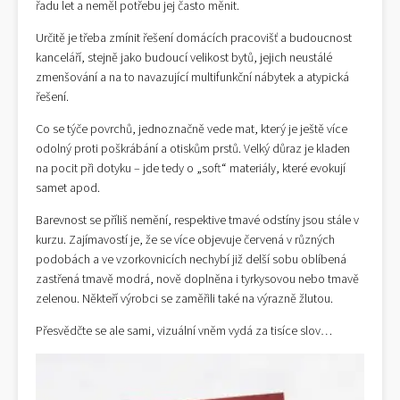
řadu let a neměl potřebu jej často měnit.
Určitě je třeba zmínit řešení domácích pracovišť a budoucnost
kanceláří, stejně jako budoucí velikost bytů, jejich neustálé
zmenšování a na to navazující multifunkční nábytek a atypická
řešení.
Co se týče povrchů, jednoznačně vede mat, který je ještě více
odolný proti poškrábání a otiskům prstů. Velký důraz je kladen
na pocit při dotyku – jde tedy o „soft“ materiály, které evokují
samet apod.
Barevnost se příliš nemění, respektive tmavé odstíny jsou stále v
kurzu. Zajímavostí je, že se více objevuje červená v různých
podobách a ve vzorkovnicích nechybí již delší sobu oblíbená
zastřená tmavě modrá, nově doplněna i tyrkysovou nebo tmavě
zelenou. Někteří výrobci se zaměřili také na výrazně žlutou.
Přesvědčte se ale sami, vizuální vněm vydá za tisíce slov…