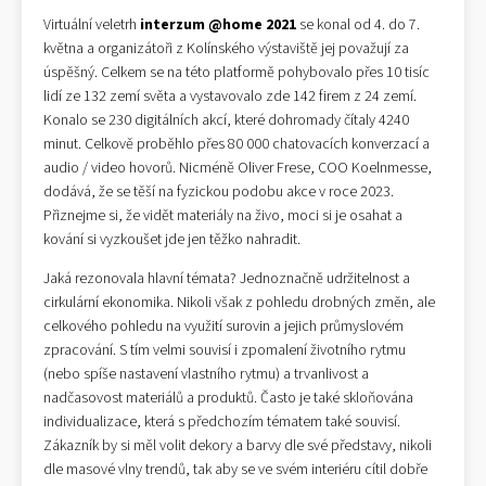
Virtuální veletrh
interzum @home 2021
se konal od 4. do 7.
května a organizátoři z Kolínského výstaviště jej považují za
úspěšný. Celkem se na této platformě pohybovalo přes 10 tisíc
lidí ze 132 zemí světa a vystavovalo zde 142 firem z 24 zemí.
Konalo se 230 digitálních akcí, které dohromady čítaly 4240
minut. Celkově proběhlo přes 80 000 chatovacích konverzací a
audio / video hovorů. Nicméně Oliver Frese, COO Koelnmesse,
dodává, že se těší na fyzickou podobu akce v roce 2023.
Přiznejme si, že vidět materiály na živo, moci si je osahat a
kování si vyzkoušet jde jen těžko nahradit.
Jaká rezonovala hlavní témata? Jednoznačně udržitelnost a
cirkulární ekonomika. Nikoli však z pohledu drobných změn, ale
celkového pohledu na využití surovin a jejich průmyslovém
zpracování. S tím velmi souvisí i zpomalení životního rytmu
(nebo spíše nastavení vlastního rytmu) a trvanlivost a
nadčasovost materiálů a produktů. Často je také skloňována
individualizace, která s předchozím tématem také souvisí.
Zákazník by si měl volit dekory a barvy dle své představy, nikoli
dle masové vlny trendů, tak aby se ve svém interiéru cítil dobře