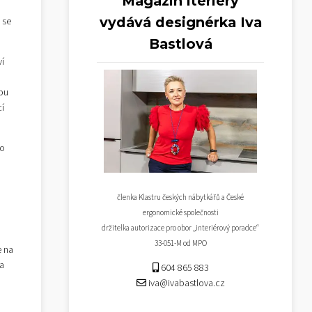
Magazín iteriéry
vydává designérka Iva
 se
Bastlová
ví
ypu
í
ho
členka Klastru českých nábytkářů a České
ergonomické společnosti
držitelka autorizace pro obor „interiérový poradce“
33-051-M od MPO
e na
 a
604 865 883
iva@ivabastlova.cz