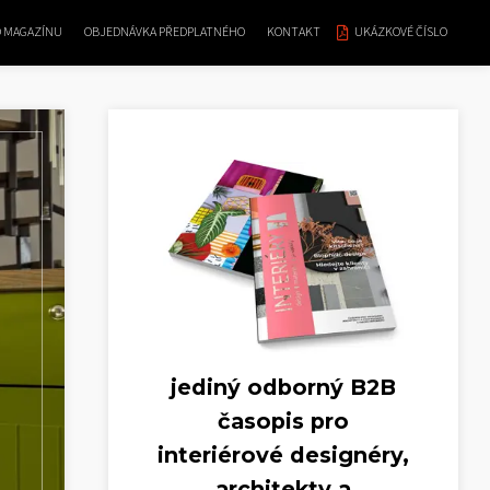
O MAGAZÍNU
OBJEDNÁVKA PŘEDPLATNÉHO
KONTAKT
UKÁZKOVÉ ČÍSLO
jediný odborný B2B
časopis pro
interiérové designéry,
architekty a