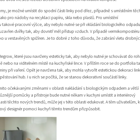
y, je možné umístit do spodní části linky pod dřez, případně s umístěním těc
 jako pro nádoby na recyklaci papíru, skla nebo plastů. Pro umístění
v takové pracovní výšce, aby nebylo nutné se při vkládání biologického odpad
 uzavřen dvířky tak, aby dovnitř měl přístup vzduch. V případě vermikompostéru
ako u vestavěných spižíren. Je to dobré z toho důvodu, že zabrání vletu drobný
grow, které jsou navrženy esteticky tak, aby nebylo nutné je schovávat do roh
ě nebo na viditelném místě na kuchyňské lince. V příštím roce se do portfolia t
 při vaření. Opět je navržena tak, aby mohla vytvořit estetickou dekoraci link
tování hub. I u nich se počítá, že se stanou dekorativní součástí linky.
ěmito očekávanými změnami v oblasti nakládání s biologickým odpadem a větší
znější pomůcky a přístroje bude nutné někam v kuchyni umístit a interiérový
 těchto nových trendů, může jej v této oblasti edukovat. A těm uživatelům, kt
iérový designér pomoci kuchyň těmto trendům přizpůsobit.