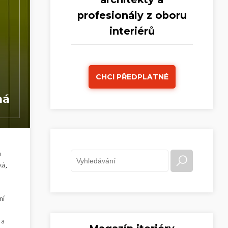
profesionály z oboru
interiérů
CHCI PŘEDPLATNÉ
ná
h
ká,
ní
 a