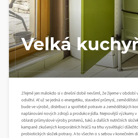
Velká kuchy
Zřejmě jen málokdo si v dnešní době nevšiml, že žijeme v období v
odvětví. Ať už se jedná o energetiku, stavební průmysl, zemědělstv
bude ve výrobě, distribuci a spotřebě potravin a zemědělských ko
naplánování nových zdrojů a produkce jídla. Nejnovější výzkumy v o
oblasti průmyslové výroby proteinů, tuků a dalších nutričních složek
kampaně zkušených korporátních hráčů na trhu vysvětlující důležitos
probiotických složek potravy. A to všechn o s sebou v konečném d