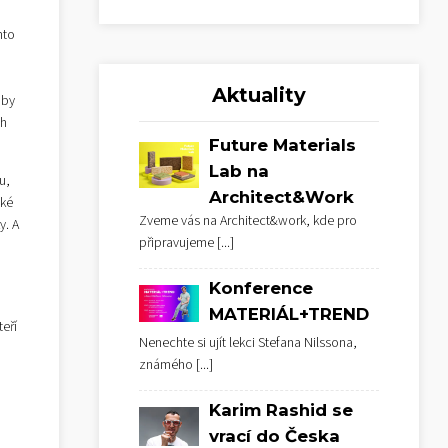
hto
u
Aktuality
 by
ch
Future Materials
Lab na
u,
Architect&Work
aké
Zveme vás na Architect&work, kde pro
y. A
připravujeme
[...]
Konference
MATERIÁL+TREND
eří
Nenechte si ujít lekci Stefana Nilssona,
známého
[...]
Karim Rashid se
vrací do Česka