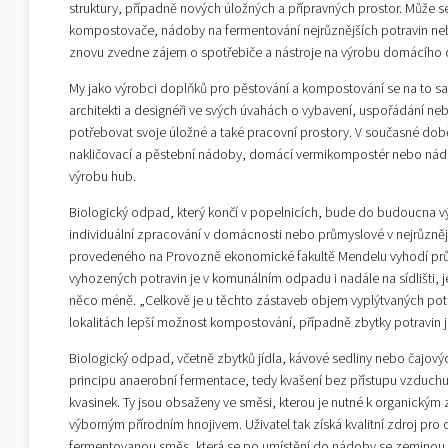
struktury, případně nových úložných a přípravných prostor. Může se
kompostovače, nádoby na fermentování nejrůznějších potravin neb
znovu zvedne zájem o spotřebiče a nástroje na výrobu domácího c
My jako výrobci doplňků pro pěstování a kompostování se na to sam
architekti a designéři ve svých úvahách o vybavení, uspořádání n
potřebovat svoje úložné a také pracovní prostory. V současné době 
nakličovací a pěstební nádoby, domácí vermikompostér nebo ná
výrobu hub.
Biologický odpad, který končí v popelnicích, bude do budoucna v
individuální zpracování v domácnosti nebo průmyslové v nejrůzněj
provedeného na Provozně ekonomické fakultě Mendelu vyhodí prům
vyhozených potravin je v komunálním odpadu i nadále na sídlišti, j
něco méně. „Celkově je u těchto zástaveb objem vyplýtvaných potr
lokalitách lepší možnost kompostování, případně zbytky potravin 
Biologický odpad, včetně zbytků jídla, kávové sedliny nebo čajov
principu anaerobní fermentace, tedy kvašení bez přístupu vzduchu
kvasinek. Ty jsou obsaženy ve směsi, kterou je nutné k organickým 
výborným přírodním hnojivem. Uživatel tak získá kvalitní zdroj p
fermentovanou směs, která se po umístění do nádoby se zeminou