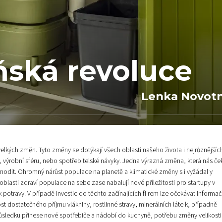
ňská revoluce
Lenka Novot
elkých změn. Tyto změny se dotýkají všech oblastí našeho života i nejrůznějšíc
í, výrobní sféru, nebo spotřebitelské návyky. Jedna výrazná změna, která nás če
modit. Ohromný nárůst populace na planetě a klimatické změny s i vyžádal y
blasti zdraví populace na sebe zase nabalují nové příležitosti pro startupy v
 potravy. V případě investic do těchto začínajících fi rem lze očekávat informač
t dostatečného příjmu vlákniny, rostlinné stravy, minerálních láte k, případně
ůsledku přinese nové spotřebiče a nádobí do kuchyně, potřebu změny velikosti