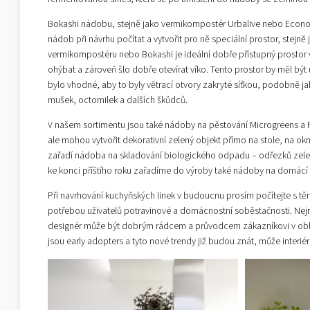
Bokashi nádobu, stejně jako vermikompostér Urbalive nebo Econom
nádob při návrhu počítat a vytvořit pro ně speciální prostor, stejně
vermikompostéru nebo Bokashi je ideální dobře přístupný prostor 
ohýbat a zároveň šlo dobře otevírat víko. Tento prostor by měl být
bylo vhodné, aby to byly větrací otvory zakryté síťkou, podobně j
mušek, octomilek a dalších škůdců.
V našem sortimentu jsou také nádoby na pěstování Microgreens a Re
ale mohou vytvořit dekorativní zelený objekt přímo na stole, na okn
zařadí nádoba na skladování biologického odpadu – odřezků zeleniny
ke konci příštího roku zařadíme do výroby také nádoby na domácí pěs
Při navrhování kuchyňských linek v budoucnu prosím počítejte s t
potřebou uživatelů potravinové a domácnostní soběstačnosti. Nejrů
designér může být dobrým rádcem a průvodcem zákazníkovi v oblasti
jsou early adopters a tyto nové trendy již budou znát, může inter