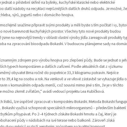
 jednat o pěstební skříně na bylinky, kuchyňské klasické nebo elektrické
o další nádoby na recyklaci nejrůznějších dalších druhů odpadu. Je možné, že
hleba, sýrů, jogurtů nebo i domácího hnojiva.
ozřejmě snažíme připravit svými produkty a měli byste s tím počítat i vy, byto
ebo nové barevnosti kuchyňských prostor. Všechny tyto nové produkty budou
jsme na nejnovější trendy v oblasti vlastní výroby jídla zareagovali produkty t
doba na zpracování bioodpadu Bokashi. V budoucnu plánujeme sady na domác
ýznamným zdrojem pro výrobu hnojiva pro zlepšení půdy. Bude se jednat o je
ších typech kompostáren a dalších zařízení. Podle aktuálních dat z výzkumu
ěrný obyvatel Brna ročně do popelnice 33,3 kilogramu potravin. Nejvíce
e to 39,4 kg na osobu a rok. Na venkově a ve vilové zástavbě se vyhazuje jídla o
avin v komunálním odpadu menší, což souvisí mimo jiné s tím, že je v těchto
je možno zkrmit zvířatům,“ uvádí vedoucí projektu Lea Kubíčková.
ých lístků, lze úspěšně zpracovat v kompostéru Bokashi. Metoda Bokashi funguj
. Bokashi využívá schopnosti speciálních mikroorganismů – především bakterií
zbytkům přisypávat. Po 2–4 týdnech získáte Bokashi hmotu a čaj, který je
ro obohacení půdy v nádobách na své terase nebo balkoně. Zároveň získá
 do dvou měsíců rozloží aerobním způsobem na kvalitní kompost.