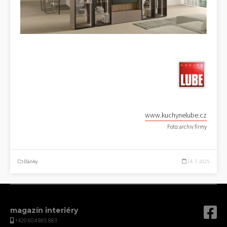
www.kuchynelube.cz
Foto: archiv firmy
články
14. 7. 2025
magazín interiéry
+420 604 865 883