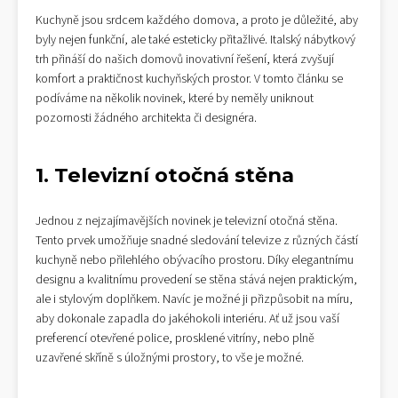
Kuchyně jsou srdcem každého domova, a proto je důležité, aby
byly nejen funkční, ale také esteticky přitažlivé. Italský nábytkový
trh přináší do našich domovů inovativní řešení, která zvyšují
komfort a praktičnost kuchyňských prostor. V tomto článku se
podíváme na několik novinek, které by neměly uniknout
pozornosti žádného architekta či designéra.
1. Televizní otočná stěna
Jednou z nejzajímavějších novinek je televizní otočná stěna.
Tento prvek umožňuje snadné sledování televize z různých částí
kuchyně nebo přilehlého obývacího prostoru. Díky elegantnímu
designu a kvalitnímu provedení se stěna stává nejen praktickým,
ale i stylovým doplňkem. Navíc je možné ji přizpůsobit na míru,
aby dokonale zapadla do jakéhokoli interiéru. Ať už jsou vaší
preferencí otevřené police, prosklené vitríny, nebo plně
uzavřené skříně s úložnými prostory, to vše je možné.