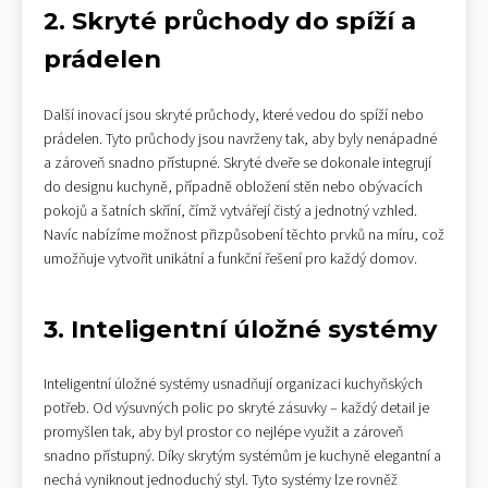
2. Skryté průchody do spíží a
prádelen
Další inovací jsou skryté průchody, které vedou do spíží nebo
prádelen. Tyto průchody jsou navrženy tak, aby byly nenápadné
a zároveň snadno přístupné. Skryté dveře se dokonale integrují
do designu kuchyně, případně obložení stěn nebo obývacích
pokojů a šatních skříní, čímž vytvářejí čistý a jednotný vzhled.
Navíc nabízíme možnost přizpůsobení těchto prvků na míru, což
umožňuje vytvořit unikátní a funkční řešení pro každý domov.
3. Inteligentní úložné systémy
Inteligentní úložné systémy usnadňují organizaci kuchyňských
potřeb. Od výsuvných polic po skryté zásuvky – každý detail je
promyšlen tak, aby byl prostor co nejlépe využit a zároveň
snadno přístupný. Díky skrytým systémům je kuchyně elegantní a
nechá vyniknout jednoduchý styl. Tyto systémy lze rovněž