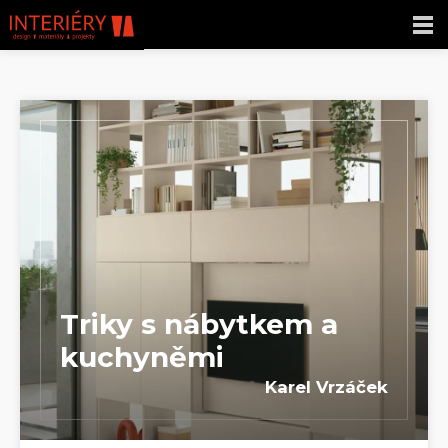
Triky s nábytkem a
kuchyněmi
Karel Vrzáček