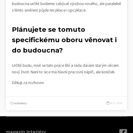
budoucna určitě budeme zabývat výrobou nového, ale paralelně
s tímto směrem půjde recyklace i upcyklace.
Plánujete se tomuto
specifickému oboru věnovat i
do budoucna?
Určitě budu, mně se tato práce líbí a ráda dávám starým věcem
nový život. Není to sice má hlavní pracovní náplň, ale koníček.
Děkuji za rozhovor.
rozhovory
26. 6. 2020
magazín interiéry