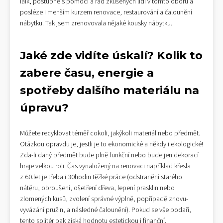
laik, postupně s pomocí a rad zkušených lidí v tomto oboru a
posléze i menším kurzem renovace, restaurování a čalounění
nábytku. Tak jsem zrenovovala nějaké kousky nábytku.
Jaké zde vidíte úskalí? Kolik to
zabere času, energie a
spotřeby dalšího materiálu na
úpravu?
Můžete recyklovat téměř cokoli, jakýkoli materiál nebo předmět.
Otázkou opravdu je, jestli je to ekonomické a někdy i ekologické!
Zda-li daný předmět bude plně funkční nebo bude jen dekorací
hraje velkou roli. Čas vynaložený na renovaci například křesla
z 60.let je třeba i 30hodin těžké práce (odstranění starého
nátěru, obroušení, ošetření dřeva, lepení prasklin nebo
zlomených kusů, zvolení správné výplně, popřípadě znovu-
vyvázání pružin, a následné čalounění). Pokud se vše podaří,
tento solitér pak získá hodnotu estetickou i finanční.