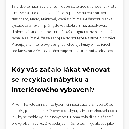
Tato dvě témata jsou v dnešní době stále více skloňovaná. Proto
jsme se na tuto oblast zaměřili a zeptali se na reálnou tvorbu
designérky Mariky Mánkové, která s ním má zkušenosti. Marika
vystudovala Textilní průmyslovou školu v Brně, absolvovala
diplomové studium obor interiérový designer v Praze. Pro naše
téma je zajímavé, že se zapojuje do soutěže Balakryl RECY Věci.
Pracuje jako interiérový designer, lektoruje kurzy o interiérech
pro laidskou veřejnost a připravuje pro ně kreativní workshopy.
Kdy vás začalo lákat věnovat
se recyklaci nábytku a
interiérového vybavení?
Prvotní koketování s tímto typem činnosti začalo zhruba 10 let
nazpět, po studiu interiérového designu, kdy jsem zkoušela co a
jak, by se mohlo využít a nevyhodit. Doma byla dílna a zázemí
pro výrobu nábytku. Zkoušela jsem různé techniky, ale vše jako