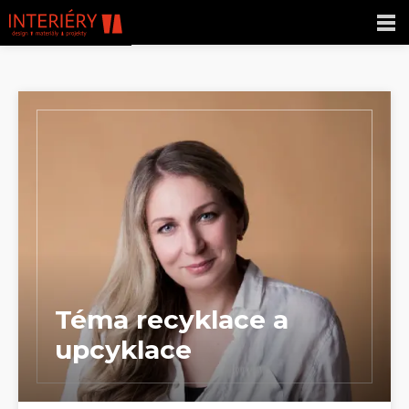
Téma recyklace a
upcyklace