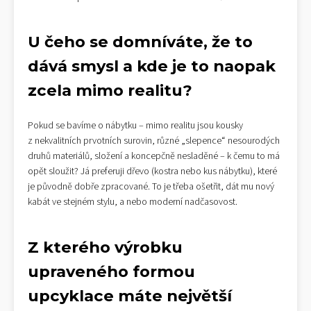
U čeho se domníváte, že to
dává smysl a kde je to naopak
zcela mimo realitu?
Pokud se bavíme o nábytku – mimo realitu jsou kousky
z nekvalitních prvotních surovin, různé „slepence“ nesourodých
druhů materiálů, složení a koncepčně nesladěné – k čemu to má
opět sloužit? Já preferuji dřevo (kostra nebo kus nábytku), které
je původně dobře zpracované. To je třeba ošetřit, dát mu nový
kabát ve stejném stylu, a nebo moderní nadčasovost.
Z kterého výrobku
upraveného formou
upcyklace máte největší