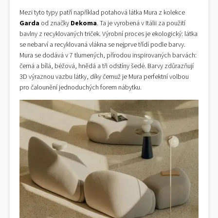
Mezi tyto typy patří například potahová látka Mura z kolekce
Garda
od značky
Dekoma
. Ta je vyrobená v Itálii za použití
bavlny z recyklovaných triček. Výrobní proces je ekologický: látka
se nebarví a recyklovaná vlákna se nejprve třídí podle barvy.
Mura se dodává v 7 tlumených, přírodou inspirovaných barvách:
černá a bílá, béžová, hnědá a tři odstíny šedé. Barvy zdůrazňují
3D výraznou vazbu látky, díky čemuž je Mura perfektní volbou
pro čalounění jednoduchých forem nábytku.