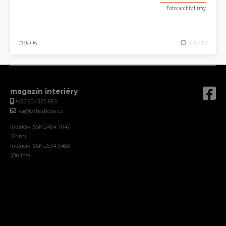
Foto: archiv firmy
články
17. 2. 2025
magazín interiéry
+420 604 865 883
iva@ivabastlova.cz
Interiéry ISSN 2464-7047
(Print)
Interiéry ISSN 2694-9458
(Online)