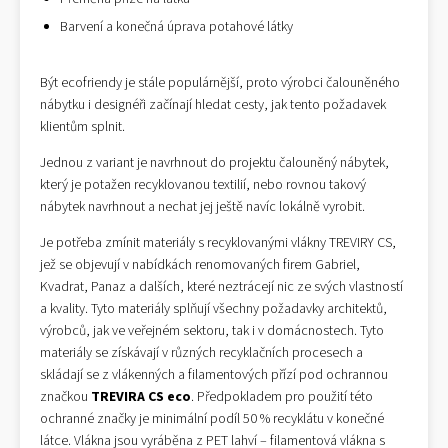
Barvení a konečná úprava potahové látky
Být ecofriendy je stále populárnější, proto výrobci čalouněného
nábytku i designéři začínají hledat cesty, jak tento požadavek
klientům splnit.
Jednou z variant je navrhnout do projektu čalouněný nábytek,
který je potažen recyklovanou textilií, nebo rovnou takový
nábytek navrhnout a nechat jej ještě navíc lokálně vyrobit.
Je potřeba zmínit materiály s recyklovanými vlákny TREVIRY CS,
jež se objevují v nabídkách renomovaných firem Gabriel,
Kvadrat, Panaz a dalších, které neztrácejí nic ze svých vlastností
a kvality. Tyto materiály splňují všechny požadavky architektů,
výrobců, jak ve veřejném sektoru, tak i v domácnostech. Tyto
materiály se získávají v různých recyklačních procesech a
skládají se z vlákenných a filamentových přízí pod ochrannou
značkou
TREVIRA CS eco
. Předpokladem pro použití této
ochranné značky je minimální podíl 50 % recyklátu v konečné
látce. Vlákna jsou vyráběna z PET lahví – filamentová vlákna s