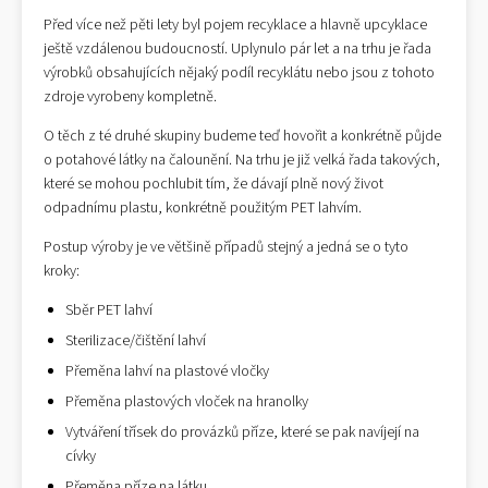
Před více než pěti lety byl pojem recyklace a hlavně upcyklace
ještě vzdálenou budoucností. Uplynulo pár let a na trhu je řada
výrobků obsahujících nějaký podíl recyklátu nebo jsou z tohoto
zdroje vyrobeny kompletně.
O těch z té druhé skupiny budeme teď hovořit a konkrétně půjde
o potahové látky na čalounění. Na trhu je již velká řada takových,
které se mohou pochlubit tím, že dávají plně nový život
odpadnímu plastu, konkrétně použitým PET lahvím.
Postup výroby je ve většině případů stejný a jedná se o tyto
kroky:
Sběr PET lahví
Sterilizace/čištění lahví
Přeměna lahví na plastové vločky
Přeměna plastových vloček na hranolky
Vytváření třísek do provázků příze, které se pak navíjejí na
cívky
Přeměna příze na látku