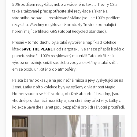
50% podílem recyklátu, nebo z vráceného textilu Treviry CS a
také z takzvané předspotřebitelské recyklace získané z
výrobního odpadu – recyklovaná vlákna jsou se 100% podílem
recyklátu. Všechny recyklované produkty Trevira zpomalující
hoření mají certifikaci GRS (Global Recycled Standard).
Přesně v tomto duchu byla také vytvořena například kolekce
látek
SAVE THE PLANET
od Fargotexu. Ve snaze přispět k péči o
planetu vytvořili 100% recyklovaný materiál! Tato udržitelná
výroba umožňuje snížit spotřebu vody a elektřiny a také snížit
emise oxidu uhličitého do atmosféry.
Paleta barev odkazuje na jedinečná místa a jevy vyskytující se na
Zemi. Látky z této kolekce byly vylepšeny o vlastnosti Magic
Home: snadno se čistí vodou, obtížně absorbují tekutiny, jsou
vhodné pro domácí mazlíčky a jsou chráněny před viry. Látky z
kolekce Save the Planet jsou bezpečné pro lidi i životní prostředí.