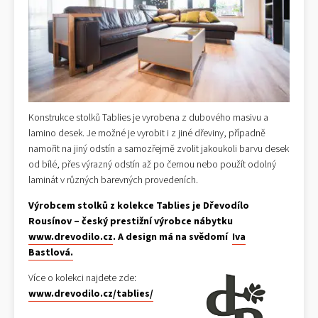
Konstrukce stolků Tablies je vyrobena z dubového masivu a
lamino desek. Je možné je vyrobit i z jiné dřeviny, případně
namořit na jiný odstín a samozřejmě zvolit jakoukoli barvu desek
od bílé, přes výrazný odstín až po černou nebo použít odolný
laminát v různých barevných provedeních.
Výrobcem stolků z kolekce Tablies je Dřevodílo
Rousínov – český prestižní výrobce nábytku
www.drevodilo.cz
. A design má na svědomí
Iva
Bastlová.
Více o kolekci najdete zde:
www.drevodilo.cz/tablies/