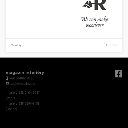
články
9. 2. 2021
magazín interiéry
+420 604 865 883
iva@ivabastlova.cz
Interiéry ISSN 2464-7047
(Print)
Interiéry ISSN 2694-9458
(Online)