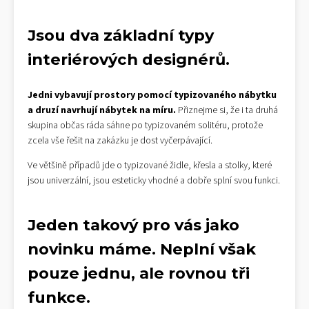
Jsou dva základní typy
interiérových designérů.
Jedni vybavují prostory pomocí typizovaného nábytku
a druzí navrhují nábytek na míru.
Přiznejme si, že i ta druhá
skupina občas ráda sáhne po typizovaném solitéru, protože
zcela vše řešit na zakázku je dost vyčerpávající.
Ve většině případů jde o typizované židle, křesla a stolky, které
jsou univerzální, jsou esteticky vhodné a dobře splní svou funkci.
Jeden takový pro vás jako
novinku máme. Neplní však
pouze jednu, ale rovnou tři
funkce.