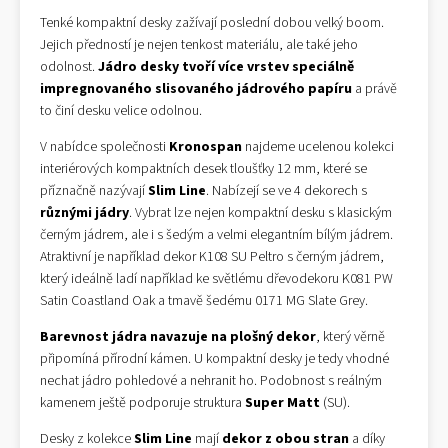
Tenké kompaktní desky zažívají poslední dobou velký boom.
Jejich předností je nejen tenkost materiálu, ale také jeho
odolnost.
Jádro desky tvoří více vrstev speciálně
impregnovaného slisovaného jádrového papíru
a právě
to činí desku velice odolnou.
V nabídce společnosti
Kronospan
najdeme ucelenou kolekci
interiérových kompaktních desek tloušťky 12 mm, které se
příznačně nazývají
Slim Line
. Nabízejí se ve 4 dekorech s
různými jádry
. Vybrat lze nejen kompaktní desku s klasickým
černým jádrem, ale i s šedým a velmi elegantním bílým jádrem.
Atraktivní je například dekor K108 SU Peltro s černým jádrem,
který ideálně ladí například ke světlému dřevodekoru K081 PW
Satin Coastland Oak a tmavě šedému 0171 MG Slate Grey.
Barevnost jádra navazuje na plošný dekor
, který věrně
připomíná přírodní kámen. U kompaktní desky je tedy vhodné
nechat jádro pohledové a nehranit ho. Podobnost s reálným
kamenem ještě podporuje struktura
Super Matt
(SU).
Desky z kolekce
Slim Line
mají
dekor z obou stran
a díky