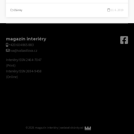
články
11. 6. 2019
magazín interiéry
+420 604 865 883
iva@ivabastlova.cz
Interiéry ISSN 2464-7047
(Print)
Interiéry ISSN 2694-9458
(Online)
© 2026 magazín interiéry |
webové stránky od