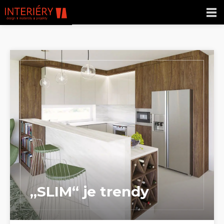
„SLIM“ je trendy