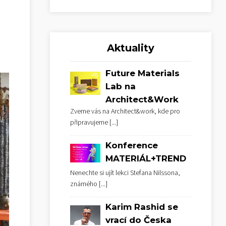
Aktuality
Future Materials
Lab na
Architect&Work
Zveme vás na Architect&work, kde pro
připravujeme
[...]
Konference
MATERIÁL+TREND
Nenechte si ujít lekci Stefana Nilssona,
známého
[...]
Karim Rashid se
vrací do Česka