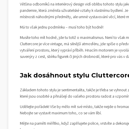
Většina odborníků na interiérový design vidí oblibu tohoto stylu
pandemie, která změnila uživatelské vztahy k vlastnímu bydlení. 
místnosti náhodnými předměty, ale umné vystavování věcí, které m
Má to však jednu podmínku – musí toho být hodně!
Musíte toho mít hodně, jde tu totiž o maximalismus. Není to však m
Cluttercore je více vintage, má silnější atmosféru, jde spíše o před
vytváření prostoru, který vypráví příběh. Hnacím motorem je vyvol
suvenýry z cest, sbírku figurek či jiných drobností, které pro vás v
Jak dosáhnout stylu Cluttercor
Základem tohoto stylu je sentimentalita, takže je třeba se vyhnout
které jsou osobité a přinášejí do vašeho prostoru radost a vzpomín
Udělejte pořádek! Vše by mělo mít své místo, takže nejde o hromadu
Nebojte se vystavit maximum toho, co se vám líbí.
Mějte na paměti měřítko, když zaplňujete police, vrstvíte a dekoruj