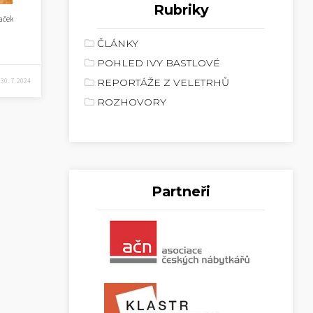
Rubriky
naček
ČLÁNKY
POHLED IVY BASTLOVÉ
30. 7. 2024
REPORTÁŽE Z VELETRHŮ
ROZHOVORY
Partneři