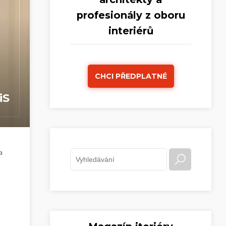
profesionály z oboru
interiérů
CHCI PŘEDPLATNÉ
iS
a