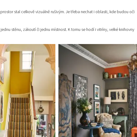
prostor stal celkově vizuálně rušivým. Je třeba nechat i oblasti, kde budou oči
jednu stěnu, zákoutí či jednu místnost. K tomu se hodí i vitríny, velké knihovny