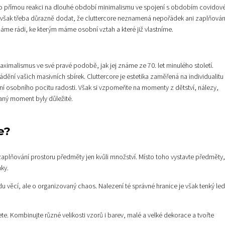
 jako přímou reakci na dlouhé období minimalismu ve spojení s obdobím covidov
Je však třeba důrazně dodat, že cluttercore neznamená nepořádek ani zaplňován
áme rádi, ke kterým máme osobní vztah a které již vlastníme.
aximalismus ve své pravé podobě, jak jej známe ze 70. let minulého století.
vádění vašich masivních sbírek. Cluttercore je estetika zaměřená na individualitu
ání osobního pocitu radosti. Však si vzpomeňte na momenty z dětství, nálezy,
 daný moment byly důležité.
e?
 zaplňování prostoru předměty jen kvůli množství. Místo toho vystavte předměty,
ky.
 věcí, ale o organizovaný chaos. Nalezení té správné hranice je však tenký led
ete. Kombinujte různé velikosti vzorů i barev, malé a velké dekorace a tvořte