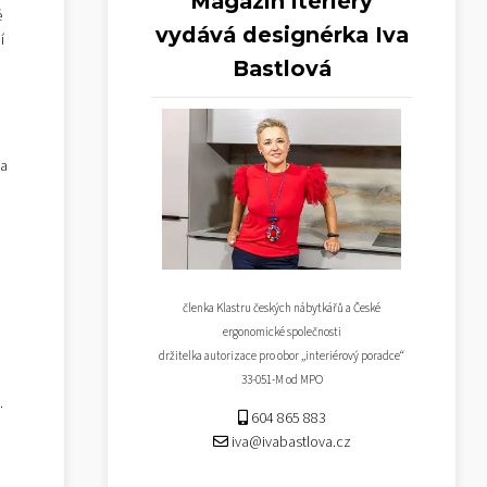
Magazín iteriéry
é
vydává designérka Iva
í
Bastlová
 a
členka Klastru českých nábytkářů a České
ergonomické společnosti
držitelka autorizace pro obor „interiérový poradce“
33-051-M od MPO
.
604 865 883
iva@ivabastlova.cz