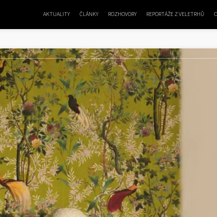
AKTUALITY
ČLÁNKY
ROZHOVORY
REPORTÁŽE Z VELETRHŮ