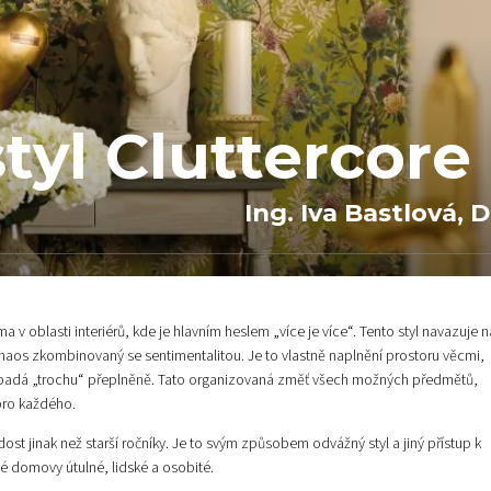
tyl Cluttercore
Ing. Iva Bastlová, D
éma v oblasti interiérů, kde je hlavním heslem „více je více“. Tento styl navazuje n
haos zkombinovaný se sentimentalitou. Je to vlastně naplnění prostoru věcmi,
iér vypadá „trochu“ přeplněně. Tato organizovaná změť všech možných předmětů,
pro každého.
dost jinak než starší ročníky. Je to svým způsobem odvážný styl a jiný přístup k
své domovy útulné, lidské a osobité.