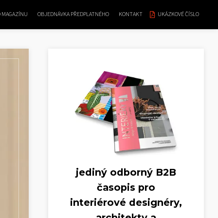
O MAGAZÍNU
OBJEDNÁVKA PŘEDPLATNÉHO
KONTAKT
UKÁZKOVÉ ČÍSLO
jediný odborný B2B
časopis pro
interiérové designéry,
architekty a