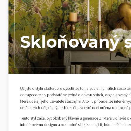
Skloňovaný s
Už jste o stylu cluttercore slyšeli? Je to na sociálních sítích časté t
cottagecore a v podstatě se jedná o oslavu sbírek, organizovaný c
které udělají jeho uživatele šťastnými. A to i v případě, že inter
uměleckých děl, různých sbírek či suvenýrů není určena rozhodně 
Tento styl začal být oblíbený hlavně u generace Z, která vidí svět o 
interiérovému designu a rozhodně si jej zamilují ti, kdo chtějí mít 