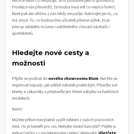
nechce nebo co nevyužije. Je to podobné jako u spotřebičů.
Prodejce nás přesvědčí, že trouba musí mít co nejvíce funkcí,
které pak ale většina z nás nikdy nevyužije. Nabízejte jen to, co
má smysl. To, co budoucímu uživateli přinese užitek, to je
princip selského rozumu i udržitelného chování návrhářů i
spotřebitelů.
Hledejte nové cesty a
možnosti
Přijďte se podívat do
nového showroomu Blum
. Nechte se
inspirovat nápady, jak udělat nábytek praktickým. Přiveďte své
klienty a zákazníky a předveďte jim řešení nábytku na funkčních
modelech.
Navíc!
Můžete přitom bezplatně využít některé z našich pracovních
míst. I to je benefit pro vás. Nemáte vlastní kancelář? Platíte si
jednací místo v coworkingovém centru? Nemusíte.
Ušetřete