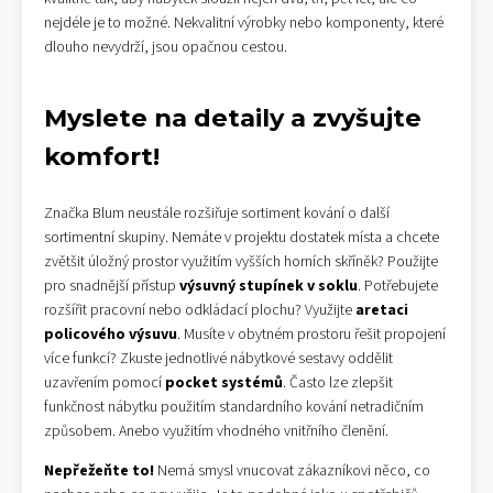
nejdéle je to možné. Nekvalitní výrobky nebo komponenty, které
dlouho nevydrží, jsou opačnou cestou.
Myslete na detaily a zvyšujte
komfort!
Značka Blum neustále rozšiřuje sortiment kování o další
sortimentní skupiny. Nemáte v projektu dostatek místa a chcete
zvětšit úložný prostor využitím vyšších horních skříněk? Použijte
pro snadnější přístup
výsuvný stupínek v soklu
. Potřebujete
rozšířit pracovní nebo odkládací plochu? Využijte
aretaci
policového výsuvu
. Musíte v obytném prostoru řešit propojení
více funkcí? Zkuste jednotlivé nábytkové sestavy oddělit
uzavřením pomocí
pocket systémů
. Často lze zlepšit
funkčnost nábytku použitím standardního kování netradičním
způsobem. Anebo využitím vhodného vnitřního členění.
Nepřežeňte to!
Nemá smysl vnucovat zákazníkovi něco, co