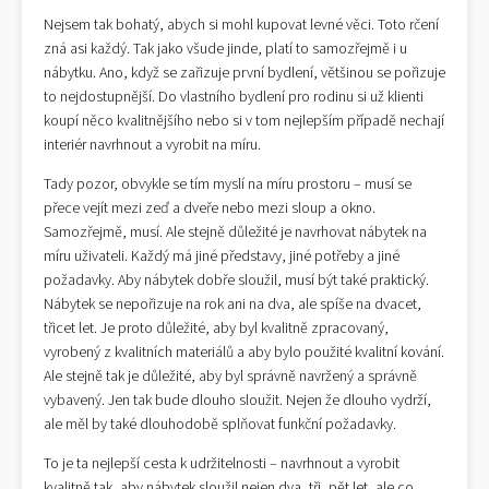
Nejsem tak bohatý, abych si mohl kupovat levné věci. Toto rčení
zná asi každý. Tak jako všude jinde, platí to samozřejmě i u
nábytku. Ano, když se zařizuje první bydlení, většinou se pořizuje
to nejdostupnější. Do vlastního bydlení pro rodinu si už klienti
koupí něco kvalitnějšího nebo si v tom nejlepším případě nechají
interiér navrhnout a vyrobit na míru.
Tady pozor, obvykle se tím myslí na míru prostoru – musí se
přece vejít mezi zeď a dveře nebo mezi sloup a okno.
Samozřejmě, musí. Ale stejně důležité je navrhovat nábytek na
míru uživateli. Každý má jiné představy, jiné potřeby a jiné
požadavky. Aby nábytek dobře sloužil, musí být také praktický.
Nábytek se nepořizuje na rok ani na dva, ale spíše na dvacet,
třicet let. Je proto důležité, aby byl kvalitně zpracovaný,
vyrobený z kvalitních materiálů a aby bylo použité kvalitní kování.
Ale stejně tak je důležité, aby byl správně navržený a správně
vybavený. Jen tak bude dlouho sloužit. Nejen že dlouho vydrží,
ale měl by také dlouhodobě splňovat funkční požadavky.
To je ta nejlepší cesta k udržitelnosti – navrhnout a vyrobit
kvalitně tak, aby nábytek sloužil nejen dva, tři, pět let, ale co