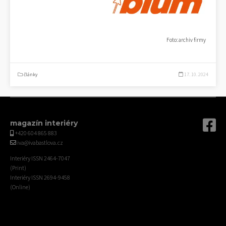
Foto: archiv firmy
články
17. 10. 2024
magazín interiéry
+420 604 865 883
iva@ivabastlova.cz
Interiéry ISSN 2464-7047
(Print)
Interiéry ISSN 2694-9458
(Online)