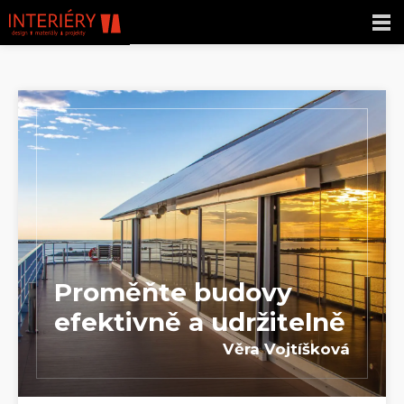
Proměňte budovy
efektivně a udržitelně
Věra Vojtíšková