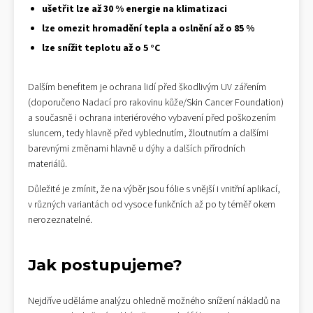
ušetřit lze až 30 % energie na klimatizaci
lze omezit hromadění tepla a oslnění až o 85 %
lze snížit teplotu až o 5 °C
Dalším benefitem je ochrana lidí před škodlivým UV zářením
(doporučeno Nadací pro rakovinu kůže/Skin Cancer Foundation)
a současně i ochrana interiérového vybavení před poškozením
sluncem, tedy hlavně před vyblednutím, žloutnutím a dalšími
barevnými změnami hlavně u dýhy a dalších přírodních
materiálů.
Důležité je zmínit, že na výběr jsou fólie s vnější i vnitřní aplikací,
v různých variantách od vysoce funkčních až po ty téměř okem
nerozeznatelné.
Jak postupujeme?
Nejdříve uděláme analýzu ohledně možného snížení nákladů na