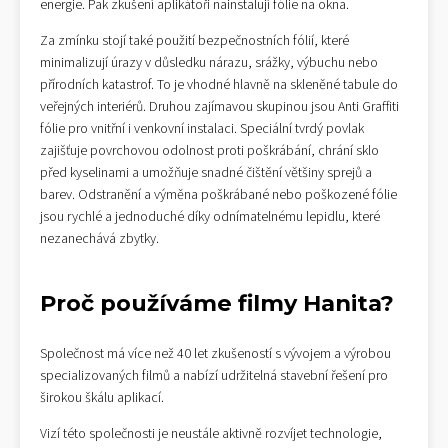
energie. Pak zkušení aplikátoři nainstalují fólie na okna.
Za zmínku stojí také použití bezpečnostních fólií, které
minimalizují úrazy v důsledku nárazu, srážky, výbuchu nebo
přírodních katastrof. To je vhodné hlavně na skleněné tabule do
veřejných interiérů. Druhou zajímavou skupinou jsou Anti Graffiti
fólie pro vnitřní i venkovní instalaci. Speciální tvrdý povlak
zajišťuje povrchovou odolnost proti poškrábání, chrání sklo
před kyselinami a umožňuje snadné čištění většiny sprejů a
barev. Odstranění a výměna poškrábané nebo poškozené fólie
jsou rychlé a jednoduché díky odnímatelnému lepidlu, které
nezanechává zbytky.
Proč používáme filmy Hanita?
Společnost má více než 40 let zkušeností s vývojem a výrobou
specializovaných filmů a nabízí udržitelná stavební řešení pro
širokou škálu aplikací.
Vizí této společnosti je neustále aktivně rozvíjet technologie,