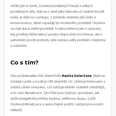
Určitě jste si všimli, že trend prosklených fasád a velkých
prosklených stěn, kde se o okně jako takovém už vlastně hovořit
nedá, je stále na vzestupu. Z pohledu exteriéru jde často o
krásné budovy, které zapadají do moderního prostředí. Otázkou
se však stává vnitřní prostředí. A nehovoříme tu jen o vybavení,
kdy je někdy těžké takový prostor dispozičně rozvrhnout, ale o
samotném pocitu pohody, kde nastává velký problém s teplotou
a oslněním.
Co s tím?
Tuto problematiku řeší okenní fólie
Hanita SolarZone
, které se
instalují rychle a rozdíl je cítit okamžitě. UV záření je blokováno a
solární záření omezeno, což udržuje interiér znatelně chladnější,
a to i bez klimatizace. Tyto fólie jsou chytrým způsobem, jak
snížit energetické potřeby budovy, uhlíkovou stopu, zvýšit
životnost klimatizace a samozřejmě potěší i snížení provozních
nákladů.