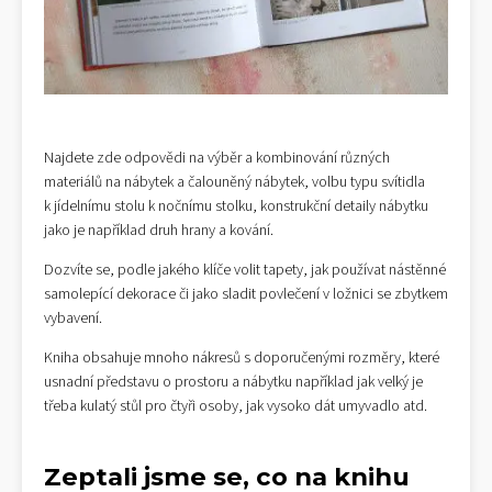
Najdete zde odpovědi na výběr a kombinování různých
materiálů na nábytek a čalouněný nábytek, volbu typu svítidla
k jídelnímu stolu k nočnímu stolku, konstrukční detaily nábytku
jako je například druh hrany a kování.
Dozvíte se, podle jakého klíče volit tapety, jak používat nástěnné
samolepící dekorace či jako sladit povlečení v ložnici se zbytkem
vybavení.
Kniha obsahuje mnoho nákresů s doporučenými rozměry, které
usnadní představu o prostoru a nábytku například jak velký je
třeba kulatý stůl pro čtyři osoby, jak vysoko dát umyvadlo atd.
Zeptali jsme se, co na knihu