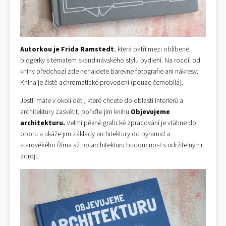
Autorkou je Frida Ramstedt
, která patří mezi oblíbené
blogerky s tématem skandinávského stylu bydlení. Na rozdíl od
knihy předchozí zde nenajdete barevné fotografie ani nákresy.
Kniha je čistě achromatické provedení (pouze černobílá).
Jestli máte v okolí děti, které chcete do oblasti interiérů a
architektury zasvětit, pořiďte jim knihu
Objevujeme
architekturu.
Velmi pěkné grafické zpracování je vtáhne do
oboru a ukáže jim základy architektury od pyramid a
starověkého Říma až po architekturu budoucnost s udržitelnými
zdroji.