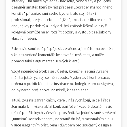
interiéry. Tím může být jednak nadšený, odhodlaný a poučený
designér amatér, který by rád předešel „poradenství rodinného
konsilia“ při zařizování svého bydlení, ale stejně tak i
profesionál, který za sebou má již nějakou tu desítku realizací!
Ano, někdy podobný a jindy odlišný způsob řešení kolegy či
kolegyně pomůže nejen rozšířit obzory a vystoupit ze šablony
vlastních řešení.
Zde navíc současně přispěje skrze věcné a jasně formulované a
v knize uvedené komentáře ke srovnání myšlenek, a může
pomoci také s argumentací u svých klientů.
Vždyť interiérová tvorba se v Česku, konečně, začíná výrazně
měnit a ještě rychleji se měnit bude. Myšlenková konfrontace,
opřená o praktická fakta a inspirace od kolegů je pro designéra,
co by nerad přešlapoval na místě, k nezaplacení.
Titulů, zvláště zahraničních, které u nás vycházejí, je celá řada.
Jen málo knih však nabízí konkrétní řešení včetně detailů, navíc
reálně použitelných v českém prostředí. Na jedné straně se všemi
„nutnými“ konsekvencemi, na straně druhé, s racionálním a ruku
v ruce elegantním přístupem i důvtipem pro současný design a