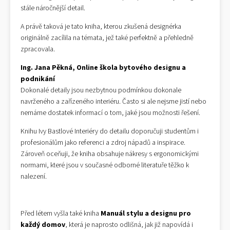
stále náročnější detail.
A právě taková je tato kniha, kterou zkušená designérka
originálně zacílila na témata, jež také perfektně a přehledně
zpracovala.
Ing. Jana Pěkná, Online škola bytového designu a
podnikání
Dokonalé detaily jsou nezbytnou podmínkou dokonale
navrženého a zařízeného interiéru. Často si ale nejsme jistí nebo
nemáme dostatek informací o tom, jaké jsou možnosti řešení.
Knihu Ivy Bastlové Interiéry do detailu doporučuji studentům i
profesionálům jako referenci a zdroj nápadů a inspirace.
Zároveň oceňuji, že kniha obsahuje nákresy s ergonomickými
normami, které jsou v současné odborné literatuře těžko k
nalezení.
Před létem vyšla také kniha
Manuál stylu a designu pro
každý domov
, která je naprosto odlišná, jak již napovídá i