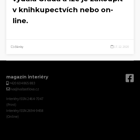
v knihkupectvích nebo on-
line.
články
17. 12. 2020
magazín interiéry
+420 604 865 883
iva@ivabastlova.cz
Interiéry ISSN 2464-7047
(Print)
Interiéry ISSN 2694-9458
(Online)