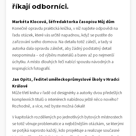
říkají odborníci.
Markéta Klocová, šéfredaktorka časopisu Můj dům
Konečně opravdu praktická knížka, v níž najdete odpovědi na
řadu otázek, které vás určitě napadnou, když se pustíte do
zařizování svého domova. Na detailu totiž záleží, a tady si
autorka dala opravdu záležet, aby žádný podstatný detail
neopominula – od výběru materiálů a barev až po nejmenší
úchytku. A místo dlouhých řečí nabízí spoustu návodných a
inspirujících fotografií.
Jan Opitz, ředitel uměleckoprůmyslové školy v Hradci
Králové
Může třetí kniha v řadě od designérky a autorky dvou předešlých
komplexních titulů o interiérech nabídnou ještě něco nového?
Rozhodně, a více, než byste možná čekali!
V kapitolách rozdělených po jednotlivých bytových místnostech
se totiž věnuje problematice a nejběžnějším otázkám, se kterými
se potýká naprosto každý, kdo projektuje a realizuje současné