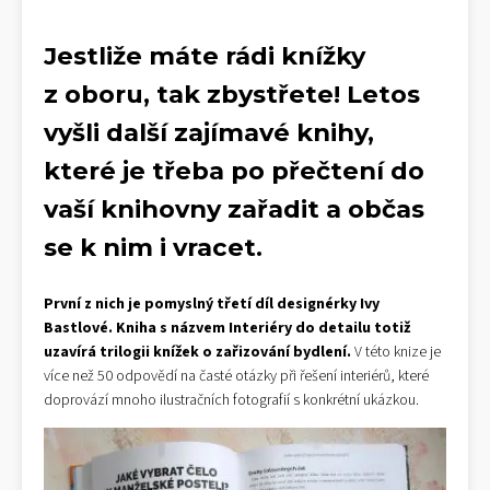
Jestliže máte rádi knížky
z oboru, tak zbystřete! Letos
vyšli další zajímavé knihy,
které je třeba po přečtení do
vaší knihovny zařadit a občas
se k nim i vracet.
První z nich je pomyslný třetí díl designérky Ivy
Bastlové. Kniha s názvem Interiéry do detailu totiž
uzavírá trilogii knížek o zařizování bydlení.
V této knize je
více než 50 odpovědí na časté otázky při řešení interiérů, které
doprovází mnoho ilustračních fotografií s konkrétní ukázkou.