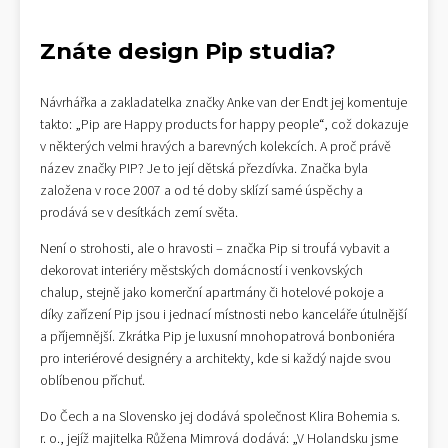
Znáte design Pip studia?
Návrhářka a zakladatelka značky Anke van der Endt jej komentuje
takto: „Pip are Happy products for happy people“, což dokazuje
v některých velmi hravých a barevných kolekcích. A proč právě
název značky PIP? Je to její dětská přezdívka. Značka byla
založena v roce 2007 a od té doby sklízí samé úspěchy a
prodává se v desítkách zemí světa.
Není o strohosti, ale o hravosti – značka Pip si troufá vybavit a
dekorovat interiéry městských domácností i venkovských
chalup, stejně jako komerční apartmány či hotelové pokoje a
díky zařízení Pip jsou i jednací místnosti nebo kanceláře útulnější
a příjemnější. Zkrátka Pip je luxusní mnohopatrová bonboniéra
pro interiérové designéry a architekty, kde si každý najde svou
oblíbenou příchuť.
Do Čech a na Slovensko jej dodává společnost Klira Bohemia s.
r. o., jejíž majitelka Růžena Mimrová dodává: „V Holandsku jsme