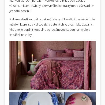
různých tvarech, barvách i velikostech. Ty lze pak sladit s
vázami, mísami i svícny. Lze vytvářet kontrasty nebo vše sladit v
jednom odstínu.
K dokonalosti koupelny pak můžete využít kvalitní bavlněné froté
ručníky, které jsou k dispozici ve stejných vzorech jako župany.
Vhodné je doplnit koupelnu porcelánovou sadou na mýdlo a
kartáček na zuby.