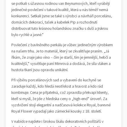
se potkali s úžasnou rodinou van Beynumových, kteří vyrábějí
jedinečné povlečení v takové kvalitě, která u nás téměř nemá
konkurenci. Setkali jsme se také s výrobci a návrháři porcelánu,
domácích dekorací, tašek a kabelek Pip a rozhodnutí
distribuovat tuto krásnou holandskou značku s duší a jiskrou
bylo rychlé a jasné.“
Povlečení z bavlněného perkálu je vůbec jedinečným výrobkem
na našem trhu. Je to materiál, který se zkvalitňuje praním. „Já
říkám, že zraje jako víno – čím je starší, tím je jemnější, hebčí a
kvalitnější,“ vysvětluje paní Mimrová a dodává, že síla vláken a
hustota tkaní jsou opravdu unikátní.
Při výběru porcelánových sad a vybavení do kuchyně se
zaraduje každý, kdo hledá neotřelost a hravost a kdo rád
kombinuje. Cena je přijatelná, což zpravidla překvapí klienty,
kteří si myslí, že jde z hlediska ceny o „high-end“ úroveň. Za
vyzdvižení stojí elegantní a nadčasová kolekce Royal, barevné
Royal Flower vypadají jako zámecké kousky z 18. století.
V nabídce najdete i širokou škálu dekorativních polštářů v