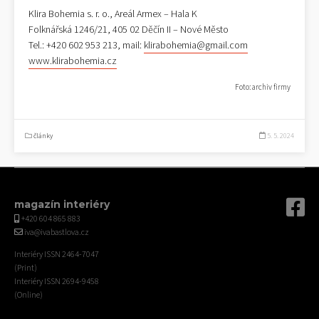
Klira Bohemia s. r. o., Areál Armex – Hala K
Folknářská 1246/21, 405 02 Děčín II – Nové Město
Tel.: +420 602 953 213, mail:
klirabohemia@gmail.com
www.klirabohemia.cz
Foto: archiv firmy
články
5. 5. 2024
magazín interiéry
+420 604 865 883
iva@ivabastlova.cz
Interiéry ISSN 2464-7047
(Print)
Interiéry ISSN 2694-9458
(Online)