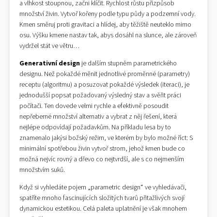
a vlhkost stoupnou, začni klíčit. Rychlost růstu přizpůsob
množství živin. Vytvoř kořeny podle typu půdy a podzemní vody.
Kmen směruj proti gravitaci a hlídej, aby těžiště neuteklo mimo
osu. Výšku kmene nastav tak, abys dosáhl na slunce, ale zároveň
vydržel stát ve větru…
Generativní design
je dalším stupněm parametrického
designu. Než pokaždé měnit jednotlivé proměnné (parametry)
receptu (algoritmu) a posuzovat pokaždé výsledek (iteraci), je
jednodušší popsat požadovaný výsledný stav a svěřit práci
počítači. Ten dovede velmi rychle a efektivně posoudit
nepřeberné množství alternativ a vybrat z něj řešení, která
nejlépe odpovídají požadavkům. Na příkladu lesa by to
znamenalo jakýsi božský režim, ve kterém by bylo možné říct: S
minimální spotřebou živin vytvoř strom, jehož kmen bude co
možná nejvíc rovný a dřevo co nejtvrdší, ale s co nejmenším
množstvím suků.
Když si vyhledáte pojem „parametric design“ ve vyhledávači,
spatříte mnoho fascinujících složitých tvarů přitažlivých svojí
dynamickou estetikou. Celá paleta uplatnění je však mnohem