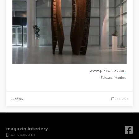
www.petrvacek.com
Foto: archiv autora
články
25. 6. 2025
magazín interiéry
+420 604 865 883