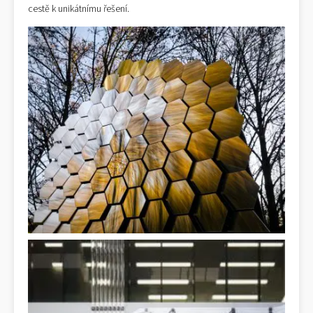
cestě k unikátnímu řešení.