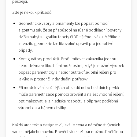
pestřejší.
Zde je několik příkladů:
Geometrické vzory a ornamenty lze popsat pomocí
algoritmu tak, že se přizpůsobí na různé podkladní povrchy:
dvířka nábytku, grafiku tapety či 3D tištěnou vázu. Měřítko a
intenzitu geometrie lze libovolně upravit pro jednotlivé
případy.
Konfigurátory produktů. Proč limitovat zákazníka jednou
nebo dvěma velikostními možnostmi, když je možné výrobek
popsat parametricky a nabídnout tak flexibilní řešení pro
jakýkoliv prostor či individuální potřeby?
Při modelování složitějších obkladů nebo fasádních prvků
může parametrizace pomoci prověřit a nalézt vhodné řešení,
optimalizovat jej z hlediska rozpočtu a připravit potřebná
výrobní data během chvilky.
Každý architekt a designer ví, jaká je cena a náročnost různých
variant nějakého návrhu. Prověřit více než pár možností většinou