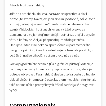
Příroda tvoří parametricky
Jděte na procházku do lesa, zastavte se uprostřed a chvíli
pozorujte stromy. Navzájem jsou si velmi podobné, sdíllejí totiž
shodný „zdrojový algoritmus“ přesto však nenaleznete dva
stejné. V hlubokých houštinách kmeny vyrážejí vysoko za
sluncem, na okrajích stojí mohutnější jedinci vzdorující poryvům
větru a kořeny se všelijak přizpůsobují morfologii terénu.
Sledujete jeden z nejdokonalejších výsledků parametrického
designu – principu, který lze nalézt nejen v lese, ale prakticky v
celé živé i neživé přírodě, ve všem okolo nás a v nás.
Rozvoj výpočetních technologií a digitálních přístrojů odhaluje
na pomyslné mapě lidské tvorby neprobádaná místa, která je
potřeba objevovat. Parametrický design otevírá cestu do těchto
oblastí plných informované estetiky, biomimetických struktur, ale
také optimálních a promyšlených řešení na všelijaké designové
výzvy.
Computational?