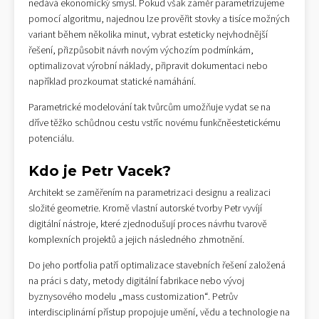
nedává ekonomický smysl. Pokud však záměr parametrizujeme
pomocí algoritmu, najednou lze prověřit stovky a tisíce možných
variant během několika minut, vybrat esteticky nejvhodnější
řešení, přizpůsobit návrh novým výchozím podmínkám,
optimalizovat výrobní náklady, připravit dokumentaci nebo
například prozkoumat statické namáhání.
Parametrické modelování tak tvůrcům umožňuje vydat se na
dříve těžko schůdnou cestu vstříc novému funkčněestetickému
potenciálu.
Kdo je Petr Vacek?
Architekt se zaměřením na parametrizaci designu a realizaci
složité geometrie. Kromě vlastní autorské tvorby Petr vyvíjí
digitální nástroje, které zjednodušují proces návrhu tvarově
komplexních projektů a jejich následného zhmotnění.
Do jeho portfolia patří optimalizace stavebních řešení založená
na práci s daty, metody digitální fabrikace nebo vývoj
byznysového modelu „mass customization“. Petrův
interdisciplinární přístup propojuje umění, vědu a technologie na