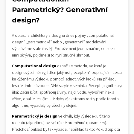
Parametrický? Generativní
design?
V oblasti architektury a designu dnes pojmy „computational
design“ „parametrické“ nebo „generativní“ modelování
slýcháváme stále častěji. Protože není jednoznačné, co se za
nimi skrývá, pojďme si to nyní stručně shrnout.
Computational design
označuje metodu, ve které je
designový záměr vyjádřen jakýmsi „receptem“ popisujícím cestu
ke kýženému výsledku pomocí jednotlivých kroků. Na příkladu
lesa je tímto návodem DNA skryté v semínku. Recept (algoritmus)
říká: Začni klíčit, spotřebuj živiny, najdi vodu, vytvoř kmínek a
větve, obal je jehličím… Kdyby však stromy rostly podle tohoto
algoritmu, vypadaly by všechny stejně.
Parametrický je design
ve chvíli, kdy výsledek určitého
receptu (algoritmu) ovlivní různé proměnné (parametry).
Předchozí příklad by tak vypadal například takto: Pokud teplota