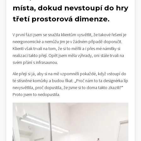
místa, dokud nevstoupí do hry
třetí prostorová dimenze.
V první fázi jsem se snažila klientům vysvětlit, že takové řešení je
neergonomické a nemůžu jim je v žádném případě doporučit.
Klienti však trvali na tom, že si to měřili a i přes mé námitky si
realizaci takto přejí. Opět jsem měla výhrady, oni stále trvali na
svém přání s infrasaunou.
Ale přeji si já, aby si na mě vzpomněli pokaždé, když vstoupí do
té stísněné komůrky a budou říkat: „Proč nám to ta designérka líp
nevysvětlila, proč dopustila, že jsme si to doma takto zkazili?“
Proto jsem to nedopustila.