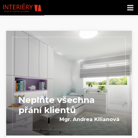
Neplňte všechna
přání klientů
Mgr. Andrea Kilianová