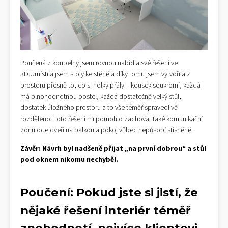
Poučená z koupelny jsem rovnou nabídla své řešení ve
3D.Umístila jsem stoly ke stěně a díky tomu jsem vytvořila z
prostoru přesně to, co si holky přály – kousek soukromí, každá
má plnohodnotnou postel, každá dostatečně velký stůl,
dostatek úložného prostoru a to vše téměř spravedlivě
rozděleno. Toto řešení mi pomohlo zachovat také komunikační
zónu ode dveří na balkon a pokoj vůbec nepůsobí stísněně.
Závěr: Návrh byl nadšeně přijat „na první dobrou“ a stůl
pod oknem nikomu nechyběl.
Poučení: Pokud jste si jistí, že
nějaké řešení interiér téměř