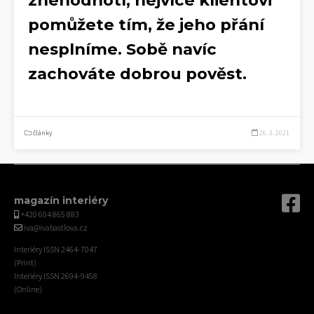
znehodnotí, nejvíce klientovi
pomůžete tím, že jeho přání
nesplníme. Sobě navíc
zachováte dobrou pověst.
články
26. 3. 2021
magazín interiéry
+420 604 865 883
iva@ivabastlova.cz
Interiéry ISSN 2464-7047
(Print)
Interiéry ISSN 2694-9458
(Online)