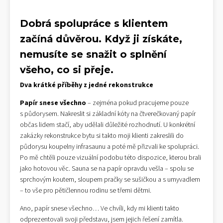
Dobrá spolupráce s klientem
začíná důvěrou. Když ji získáte,
nemusíte se snažit o splnění
všeho, co si přeje.
Dva krátké příběhy z jedné rekonstrukce
Papír snese všechno
– zejména pokud pracujeme pouze
s půdorysem. Nakreslit si základní kóty na čtverečkovaný papír
občas lidem stačí, aby udělali důležité rozhodnutí. U konkrétní
zakázky rekonstrukce bytu si takto moji klienti zakreslili do
půdorysu koupelny infrasaunu a poté mě přizvali ke spolupráci.
Po mě chtěli pouze vizuální podobu této dispozice, kterou brali
jako hotovou věc. Sauna se na papír opravdu vešla – spolu se
sprchovým koutem, sloupem pračky se sušičkou a s umyvadlem
– to vše pro pětičlennou rodinu se třemi dětmi.
Ano, papír snese všechno… Ve chvíli, kdy mi klienti takto
odprezentovali svoji představu, jsem jejich řešení zamítla.