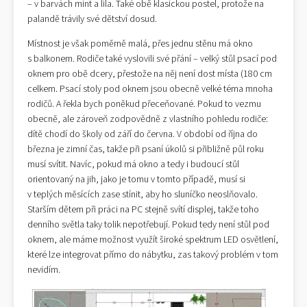
– v barvách mint a lila. Také obě klasickou postel, protože na
palandě trávily své dětství dosud.
Místnost je však poměrně malá, přes jednu stěnu má okno
s balkonem. Rodiče také vyslovili své přání – velký stůl psací pod
oknem pro obě dcery, přestože na něj není dost místa (180 cm
celkem. Psací stoly pod oknem jsou obecně velké téma mnoha
rodičů. A řekla bych poněkud přeceňované. Pokud to vezmu
obecně, ale zároveň zodpovědně z vlastního pohledu rodiče:
dítě chodí do školy od září do června. V období od října do
března je zimní čas, takže při psaní úkolů si přibližně půl roku
musí svítit. Navíc, pokud má okno a tedy i budoucí stůl
orientovaný na jih, jako je tomu v tomto případě, musí si
v teplých měsících zase stínit, aby ho sluníčko neoslňovalo.
Starším dětem při práci na PC stejně svítí displej, takže toho
denního světla taky tolik nepotřebují. Pokud tedy není stůl pod
oknem, ale máme možnost využít široké spektrum LED osvětlení,
které lze integrovat přímo do nábytku, zas takový problém v tom
nevidím.