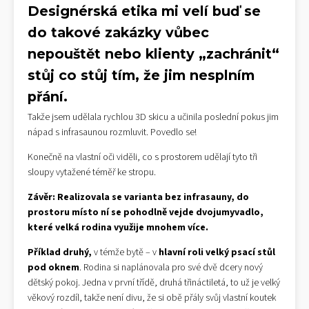
Designérská etika mi velí buď se
do takové zakázky vůbec
nepouštět nebo klienty „zachránit“
stůj co stůj tím, že jim nesplním
přání.
Takže jsem udělala rychlou 3D skicu a učinila poslední pokus jim
nápad s infrasaunou rozmluvit. Povedlo se!
Konečně na vlastní oči viděli, co s prostorem udělají tyto tři
sloupy vytažené téměř ke stropu.
Závěr: Realizovala se varianta bez infrasauny, do
prostoru místo ní se pohodlně vejde dvojumyvadlo,
které velká rodina využije mnohem více.
Příklad druhý,
v témže bytě – v
hlavní roli velký psací stůl
pod oknem
. Rodina si naplánovala pro své dvě dcery nový
dětský pokoj. Jedna v první třídě, druhá třináctiletá, to už je velký
věkový rozdíl, takže není divu, že si obě přály svůj vlastní koutek