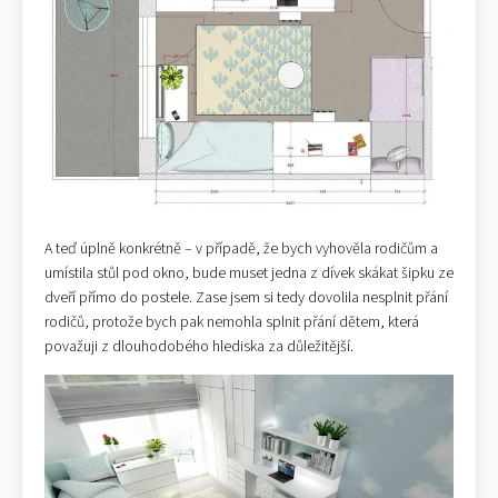
A teď úplně konkrétně – v případě, že bych vyhověla rodičům a
umístila stůl pod okno, bude muset jedna z dívek skákat šipku ze
dveří přímo do postele. Zase jsem si tedy dovolila nesplnit přání
rodičů, protože bych pak nemohla splnit přání dětem, která
považuji z dlouhodobého hlediska za důležitější.