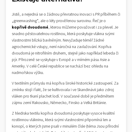
Jistě, a nejedná se o žádnou převratnou inovaci s PR příběhem či
„greenwashing“, ale o léty prověřenou surovinu. Řeč je o
kopřivě dvoudomé
, kterou můžeme považovat i za plevel. Je
snadno pěstovatelnou rostlinou, která poskytuje vlákna svými
vlastnostmi blízká bavlněným. Nevyžaduje téměř žádné
agrochemické vstupy, není náročná na zavlažování. Kopřiva
dvoudomá je nitrofilním druhem, stejně jako například lebeda či
pýr. Přirozeně se vyskytuje v Evropě a v mírném pásu Asie a
Ameriky. V celé České republice se nachází bez ohledu na
nadmořskou výšku.
V textilním průmyslu má kopřiva široké historické zastoupení. Za
zmínku stojí i fakt, že se kultivovala i ve Skandinávii jako zdroj
vláken pro tkaní plachet lodí. V současné době je předmětem
zájmu zemí Rakousko, Německo, Finsko a Velká Británie.
Z hlediska textilu kopřiva dvoudomá poskytuje vysoce kvalitní
rostlinnou vlákninu, která svými vlastnostmi připomíná len a
konopí, o kterých jsme psali v minulém čísle (téma Jsou přírodní