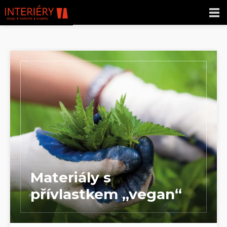
Materiály s
přívlastkem „vegan“