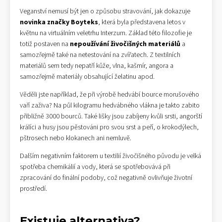
Veganství nemusí být jen o způsobu stravování, jak dokazuje
novinka značky Boyteks
, která byla představena letos v
květnu na virtuálním veletrhu Interzum. Základ této filozofie je
totiž postaven na
nepoužívání živočišných materiálů
a
samozřejmě také na netestování na zvířatech. Z textilních
materiálů sem tedy nepatří kůže, vlna, kašmír, angora a
samozřejmě materiály obsahující želatinu apod.
Věděli jste například, že při výrobě hedvábí bource morušového
vaří zaživa? Na půl kilogramu hedvábného vlákna je takto zabito
přibližně 3000 bourců. Také lišky jsou zabíjeny kvůli srsti, angorští
králíci a husy jsou pěstováni pro svou srst a peří, o krokodýlech,
pštrosech nebo klokanech ani nemluvě.
Dalším negativním faktorem u textilií živočišného původu je velká
spotřeba chemikálií a vody, která se spotřebovává při
zpracování do finální podoby, což negativně ovlivňuje životní
prostředí.
Existuje alternativa?