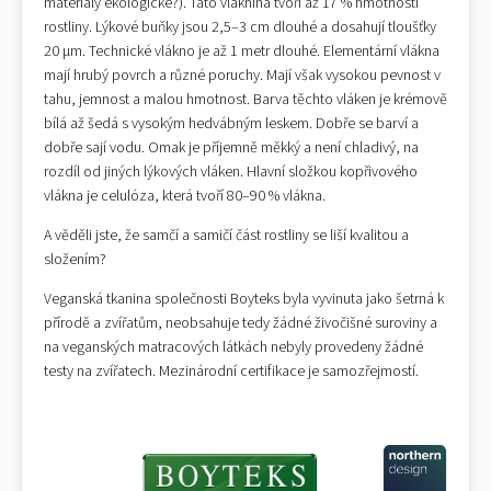
materiály ekologické?). Tato vláknina tvoří až 17 % hmotnosti
rostliny. Lýkové buňky jsou 2,5–3 cm dlouhé a dosahují tloušťky
20 μm. Technické vlákno je až 1 metr dlouhé. Elementární vlákna
mají hrubý povrch a různé poruchy. Mají však vysokou pevnost v
tahu, jemnost a malou hmotnost. Barva těchto vláken je krémově
bílá až šedá s vysokým hedvábným leskem. Dobře se barví a
dobře sají vodu. Omak je příjemně měkký a není chladivý, na
rozdíl od jiných lýkových vláken. Hlavní složkou kopřivového
vlákna je celulóza, která tvoří 80–90 % vlákna.
A věděli jste, že samčí a samičí část rostliny se liší kvalitou a
složením?
Veganská tkanina společnosti Boyteks byla vyvinuta jako šetrná k
přírodě a zvířatům, neobsahuje tedy žádné živočišné suroviny a
na veganských matracových látkách nebyly provedeny žádné
testy na zvířatech. Mezinárodní certifikace je samozřejmostí.