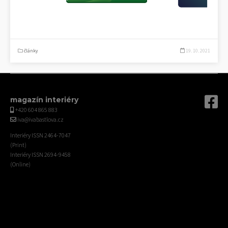
články
19. 10. 2021
magazín interiéry
+420 604 865 883
iva@ivabastlova.cz
Interiéry ISSN 2464-7047
(Print)
Interiéry ISSN 2694-9458
(Online)