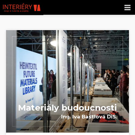
Materiály budoucnosti
Ing. Iva Bastlová DiS.