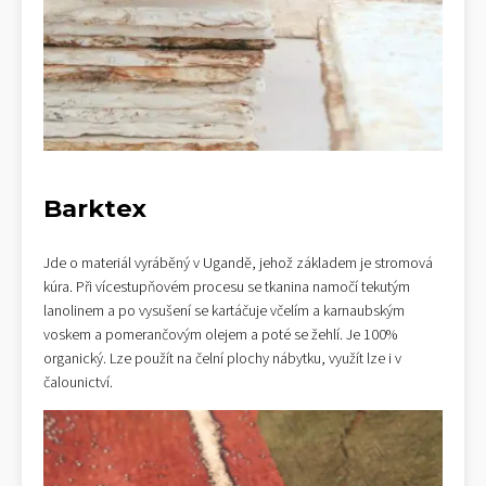
Barktex
Jde o materiál vyráběný v Ugandě, jehož základem je stromová
kúra. Při vícestupňovém procesu se tkanina namočí tekutým
lanolinem a po vysušení se kartáčuje včelím a karnaubským
voskem a pomerančovým olejem a poté se žehlí. Je 100%
organický. Lze použít na čelní plochy nábytku, využít lze i v
čalounictví.