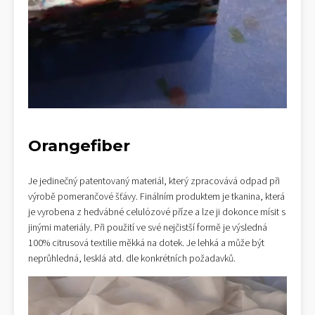
Orangefiber
Je jedinečný patentovaný materiál, který zpracovává odpad při
výrobě pomerančové šťávy. Finálním produktem je tkanina, která
je vyrobena z hedvábné celulózové příze a lze ji dokonce mísit s
jinými materiály. Při použití ve své nejčistší formě je výsledná
100% citrusová textilie měkká na dotek. Je lehká a může být
neprůhledná, lesklá atd. dle konkrétních požadavků.