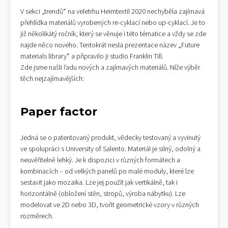
V sekci „trendů“ na veletrhu Heimtextil 2020 nechyběla zajímavá
přehlídka materiálů vyrobených re-cyklací nebo up-cyklací. Je to
již několikátý ročník, který se věnuje i této tématice a vždy se zde
najde něco nového. Tentokrát nesla prezentace název „Future
materials library“ a připravilo ji studio Franklin Till.
Zde jsme našli řadu nových a zajímavých materiálů. Níže výběr
těch nejzajímavějších:
Paper factor
Jedná se o patentovaný produkt, vědecky testovaný a vyvinutý
ve spolupráci s University of Salento. Materiál je silný, odolný a
neuvěřitelně lehký. Je k dispozici v různých formátech a
kombinacích – od velkých panelů po malé moduly, které lze
sestavit jako mozaika. Lze jej použít jak vertikálně, tak i
horizontálně (obložení stěn, stropů, výroba nábytku). Lze
modelovat ve 2D nebo 3D, tvořit geometrické vzory v různých
rozměrech.