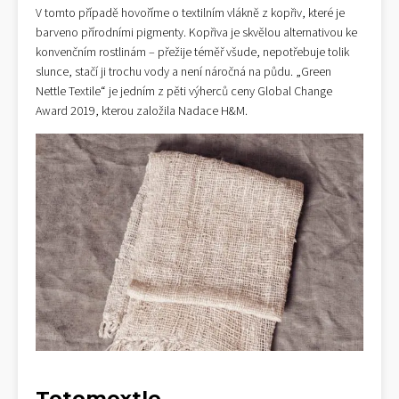
V tomto případě hovoříme o textilním vlákně z kopřiv, které je
barveno přírodními pigmenty. Kopřiva je skvělou alternativou ke
konvenčním rostlinám – přežije téměř všude, nepotřebuje tolik
slunce, stačí ji trochu vody a není náročná na půdu. „Green
Nettle Textile“ je jedním z pěti výherců ceny Global Change
Award 2019, kterou založila Nadace H&M.
Totomoxtle