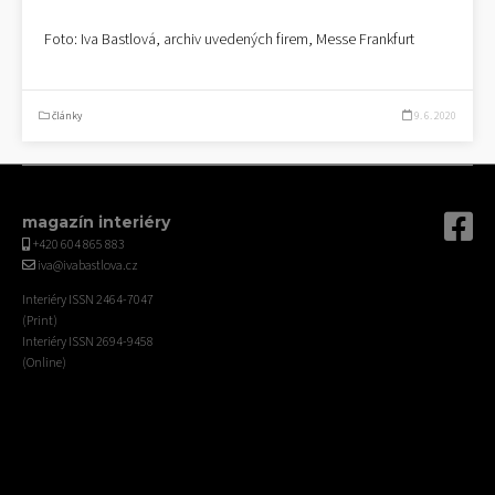
Foto: Iva Bastlová, archiv uvedených firem, Messe Frankfurt
články
9. 6. 2020
magazín interiéry
+420 604 865 883
iva@ivabastlova.cz
Interiéry ISSN 2464-7047
(Print)
Interiéry ISSN 2694-9458
(Online)