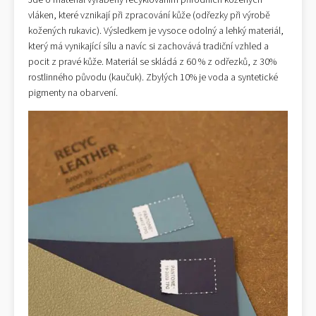
Jde o materiál vyráběný recyklováním přírodních kožených
vláken, které vznikají při zpracování kůže (odřezky při výrobě
kožených rukavic). Výsledkem je vysoce odolný a lehký materiál,
který má vynikající sílu a navíc si zachovává tradiční vzhled a
pocit z pravé kůže. Materiál se skládá z 60 % z odřezků, z 30%
rostlinného původu (kaučuk). Zbylých 10% je voda a syntetické
pigmenty na obarvení.