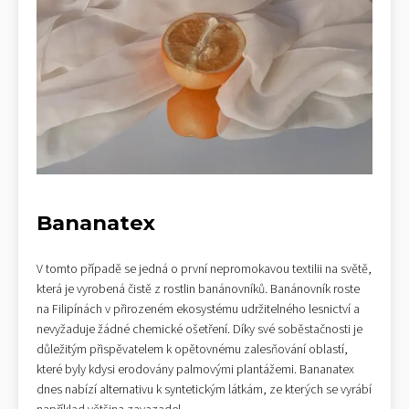
Bananatex
V tomto případě se jedná o první nepromokavou textilii na světě,
která je vyrobená čistě z rostlin banánovníků. Banánovník roste
na Filipínách v přirozeném ekosystému udržitelného lesnictví a
nevyžaduje žádné chemické ošetření. Díky své soběstačnosti je
důležitým přispěvatelem k opětovnému zalesňování oblastí,
které byly kdysi erodovány palmovými plantážemi. Bananatex
dnes nabízí alternativu k syntetickým látkám, ze kterých se vyrábí