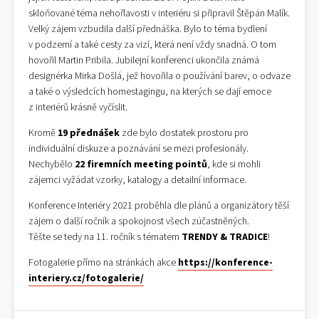
skloňované téma nehořlavosti v interiéru si připravil Štěpán Malík.
Velký zájem vzbudila další přednáška. Bylo to téma bydlení
v podzemí a také cesty za vizí, která není vždy snadná. O tom
hovořil Martin Pribila. Jubilejní konferenci ukončila známá
designérka Mirka Došlá, jež hovořila o používání barev, o odvaze
a také o výsledcích homestagingu, na kterých se dají emoce
z interiérů krásně vyčíslit.
Kromě
19 přednášek
zde bylo dostatek prostoru pro
individuální diskuze a poznávání se mezi profesionály.
Nechybělo
22 firemních meeting pointů
, kde si mohli
zájemci vyžádat vzorky, katalogy a detailní informace.
Konference Interiéry 2021 proběhla dle plánů a organizátory těší
zájem o další ročník a spokojnost všech zúčastněných.
Těšte se tedy na 11. ročník s tématem
TRENDY & TRADICE
!
Fotogalerie přímo na stránkách akce
https://konference-
interiery.cz/fotogalerie/