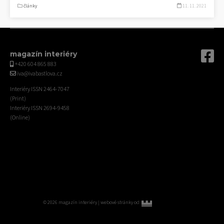
články
11. 11. 2021
magazín interiéry
+420 604 865 883
iva@ivabastlova.cz
Interiéry ISSN 2464-7047
(Print)
Interiéry ISSN 2694-9458
(Online)
© 2026 magazín interiéry |
webové stránky od