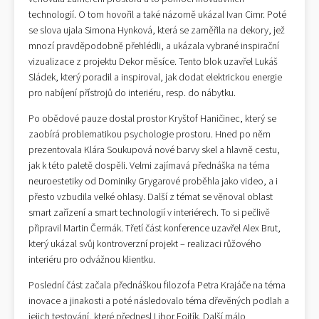
technologií. O tom hovořil a také názorně ukázal Ivan Cimr. Poté
se slova ujala Simona Hynková, která se zaměřila na dekory, jež
mnozí pravděpodobně přehlédli, a ukázala vybrané inspirační
vizualizace z projektu Dekor měsíce. Tento blok uzavřel Lukáš
Sládek, který poradil a inspiroval, jak dodat elektrickou energie
pro nabíjení přístrojů do interiéru, resp. do nábytku.
Po obědové pauze dostal prostor Kryštof Haničinec, který se
zaobírá problematikou psychologie prostoru. Hned po něm
prezentovala Klára Soukupová nové barvy skel a hlavně cestu,
jak k této paletě dospěli. Velmi zajímavá přednáška na téma
neuroestetiky od Dominiky Grygarové proběhla jako video, a i
přesto vzbudila velké ohlasy. Další z témat se věnoval oblast
smart zařízení a smart technologií v interiérech. To si pečlivě
připravil Martin Čermák. Třetí část konference uzavřel Alex Brut,
který ukázal svůj kontroverzní projekt – realizaci růžového
interiéru pro odvážnou klientku.
Poslední část začala přednáškou filozofa Petra Krajáče na téma
inovace a jinakosti a poté následovalo téma dřevěných podlah a
jejich testování, které přednesl Libor Fojtík. Další málo