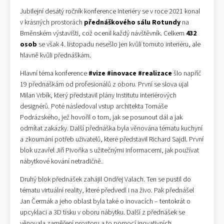
Jubilejní desátý ročník konference Interiéry se v roce 2021 konal
v krásných prostorách
přednáškového sálu Rotundy
na
Brněnském výstavišti, což ocenil každý návštěvník. Celkem
432
osob
se však 4. listopadu nesešlo jen kvůli tomuto interiéru, ale
hlavně kvůli přednáškám.
Hlavní téma konference
#vize #inovace #realizace
šlo napříč
19 přednáškám od profesionálů z oboru. První se slova ujal
Milan Vrbík, který představil plány Institutu interiérových
designérů. Poté následoval vstup architekta Tomáše
Podrázského, jež hovořil o tom, jak se posunout dál a jak
odmítat zakázky. Další přednáška byla věnována tématu kuchyní
a zkoumání potřeb uživatelů, které představil Richard Sajdl. První
blok uzavřel Jiří Pivoňka s užitečnými informacemi, jak používat
nábytkové kování netradičně.
Druhý blok přednášek zahájil Ondřej Valach. Ten se pustil do
tématu virtuální reality, které předvedl i na živo. Pak přednášel
Jan Čermák a jeho oblast byla také o inovacích – tentokrát o
upcyklaci a 3D tisku v oboru nábytku. Další z přednášek se
věnovala zaměření prostoru a to pomocí inovativních