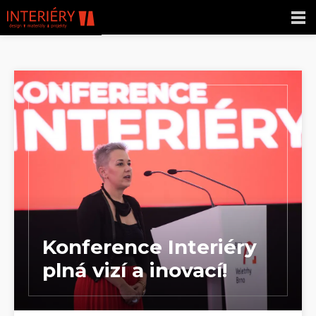
Konference Interiéry
plná vizí a inovací!