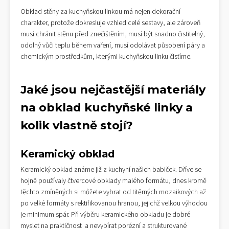
Obklad stěny za kuchyňskou linkou má nejen dekorační
charakter, protože dokresluje vzhled celé sestavy, ale zároveň
musí chránit stěnu před znečištěním, musí být snadno čistitelný,
odolný vůči teplu během vaření, musí odolávat působení páry a
chemickým prostředkům, kterými kuchyňskou linku čistíme.
Jaké jsou nejčastější materiály
na obklad kuchyňské linky a
kolik vlastně stojí?
Keramický obklad
Keramický obklad známe již z kuchyní našich babiček. Dříve se
hojně používaly čtvercové obklady malého formátu, dnes kromě
těchto zmíněných si můžete vybrat od titěrných mozaikových až
po velké formáty s rektifikovanou hranou, jejichž velkou výhodou
je minimum spár. Při výběru keramického obkladu je dobré
myslet na praktičnost a nevybírat porézní a strukturované