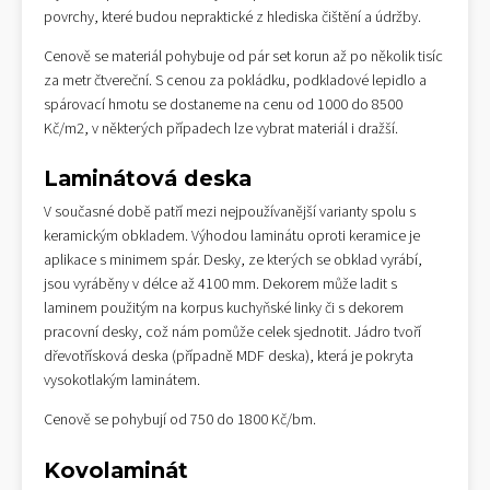
povrchy, které budou nepraktické z hlediska čištění a údržby.
Cenově se materiál pohybuje od pár set korun až po několik tisíc
za metr čtvereční. S cenou za pokládku, podkladové lepidlo a
spárovací hmotu se dostaneme na cenu od 1000 do 8500
Kč/m2, v některých případech lze vybrat materiál i dražší.
Laminátová deska
V současné době patří mezi nejpoužívanější varianty spolu s
keramickým obkladem. Výhodou laminátu oproti keramice je
aplikace s minimem spár. Desky, ze kterých se obklad vyrábí,
jsou vyráběny v délce až 4100 mm. Dekorem může ladit s
laminem použitým na korpus kuchyňské linky či s dekorem
pracovní desky, což nám pomůže celek sjednotit. Jádro tvoří
dřevotřísková deska (případně MDF deska), která je pokryta
vysokotlakým laminátem.
Cenově se pohybují od 750 do 1800 Kč/bm.
Kovolaminát