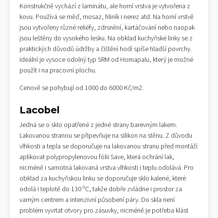
Konstrukčně vychází z laminátu, ale horní vrstva je vytvořena z
kovu. Používá se měď, mosaz, hliník i nerez atd. Na horní vrstvě
jsou vytvořeny různé reliéfy, zdrsnění, kartáčování nebo naopak
jsou leštěny do vysokého lesku. Na obklad kuchyňské linky se z
praktických důvodů údržby a čištění hodí spíše hladší povrchy.
Ideální je vysoce odolný typ SRM od Homapalu, který je možné
použít i na pracovní plochu.
Cenově se pohybují od 1000 do 6000 Kč/m2.
Lacobel
Jedná se o sklo opatřené z jedné strany barevným lakem.
Lakovanou stranou se připevňuje na silikon na stěnu. Z důvodu
vlhkosti a tepla se doporučuje na lakovanou stranu před montáží
aplikovat polypropylenovou fólii Save, která ochrání lak,
nicméně i samotná lakovaná vrstva vlhkosti i teplu odolává. Pro
obklad za kuchyňskou linku se doporučuje sklo kalené, které
odolá i teplotě do 130 ºC, takže dobře zvládne i prostor za
varným centrem a intenzivní působení páry. Do skla není
problém vyvrtat otvory pro zásuvky, nicméně je potřeba klást