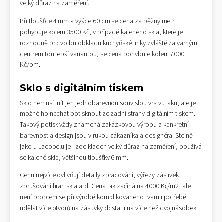
velký důraz na zaměření.
Při tloušťce 4 mm a výšce 60 cm se cena za běžný metr
pohybuje kolem 3500 Kč, v případě kaleného skla, které je
rozhodně pro volbu obkladu kuchyňské linky zvláště za varným
centrem tou lepší variantou, se cena pohybuje kolem 7000
Kč/bm.
Sklo s digitálním tiskem
Sklo nemusí mít jen jednobarevnou souvislou vrstvu laku, ale je
možné ho nechat potisknout ze zadní strany digitálním tiskem.
Takový potisk vždy znamená zakázkovou výrobu a konkrétní
barevnost a design jsou v rukou zákazníka a designéra. Stejně
jako u Lacobelu je i zde kladen velký důraz na zaměření, používá
se kalené sklo, většinou tloušťky 6 mm.
Cenu nejvíce ovlivňují detaily zpracování, výřezy zásuvek,
zbrušování hran skla atd. Cena tak začíná na 4000 Kč/m2, ale
není problém se při výrobě komplikovaného tvaru i potřebě
udělat více otvorů na zásuvky dostat i na více než dvojnásobek.