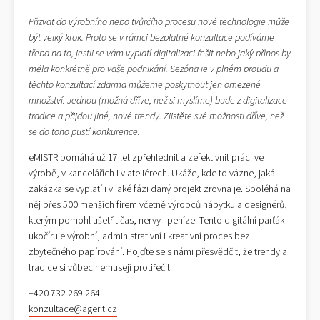
Přizvat do výrobního nebo tvůrčího procesu nové technologie může
být velký krok. Proto se v rámci bezplatné konzultace podíváme
třeba na to, jestli se vám vyplatí digitalizaci řešit nebo jaký přínos by
měla konkrétně pro vaše podnikání. Sezóna je v plném proudu a
těchto konzultací zdarma můžeme poskytnout jen omezené
množství. Jednou (možná dříve, než si myslíme) bude z digitalizace
tradice a přijdou jiné, nové trendy. Zjistěte své možnosti dříve, než
se do toho pustí konkurence.
eMISTR pomáhá už 17 let zpřehlednit a zefektivnit práci ve
výrobě, v kancelářích i v ateliérech. Ukáže, kde to vázne, jaká
zakázka se vyplatí i v jaké fázi daný projekt zrovna je. Spoléhá na
něj přes 500 menších firem včetně výrobců nábytku a designérů,
kterým pomohl ušetřit čas, nervy i peníze. Tento digitální parťák
ukočíruje výrobní, administrativní i kreativní proces bez
zbytečného papírování. Pojďte se s námi přesvědčit, že trendy a
tradice si vůbec nemusejí protiřečit.
+420 732 269 264
konzultace@agerit.cz