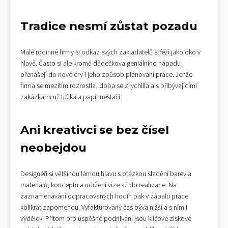
Tradice nesmí zůstat pozadu
Malé rodinné firmy si odkaz svých zakladatelů střeží jako oko v
hlavě. Často si ale kromě dědečkova geniálního nápadu
přenášejí do nové éry i jeho způsob plánování práce. Jenže
firma se mezitím rozrostla, doba se zrychlila a s přibývajícími
zakázkami už tužka a papír nestačí.
Ani kreativci se bez čísel
neobejdou
Designéři si většinou lámou hlavu s otázkou sladění barev a
materiálů, konceptu a udržení vize až do realizace. Na
zaznamenávání odpracovaných hodin pak v zápalu práce
kolikrát zapomenou. Vyfakturovaný čas bývá nižší a s ním i
výdělek. Přitom pro úspěšné podnikání jsou klíčové ziskové