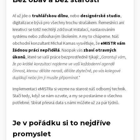
Ať už jde o
truhlářskou dílnu
, nebo
designérské studio
,
digitalizace bývá pro všechny trochu strašákem. Řemeslníci ani
kreativci se totiž nechtějí zdržovat instalací, nastavováním
systému nebo zdlouhavým školením. A my to chápeme. Náš
obchodní konzultant Michal Kamas vysvětluje, že
eMISTR vám
žádnou práci nepřidělá
. Naopak vás
zbaví otravných
úkonů
, které se vaší práce bezprostředně týkají:
„Garantuji vám,
že po krátké konzultaci najdeme ve vaší každodenní agendě
činnost, kterou: děláte neradi, děláte zbytečně, po vás kolegové
duplikují nebo jim ji musíte připomínat.“
Implementaci eMISTRa si vezme na starost náš odborný technik.
Stačí tedy, když se nám ozvete, a my se postaráme o všechno
potřebné. Sbírat přesná data s námi můžete už za pár týdnů.
Je v pořádku si to nejdříve
promyslet