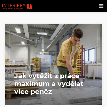
Jak vytěžit z práce
maximum a vydělat
více peněz