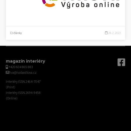
články
28. 2. 2023
magazín interiéry
+420 604 865 883
iva@ivabastlova.cz
Interiéry ISSN 2464-7047
(Print)
Interiéry ISSN 2694-9458
(Online)