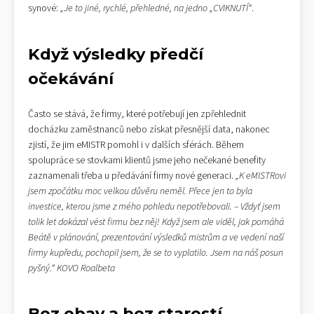
synové:
„Je to jiné, rychlé, přehledné, na jedno „CVIKNUTÍ“
.
Když výsledky předčí
očekávání
Často se stává, že firmy, které potřebují jen zpřehlednit
docházku zaměstnanců nebo získat přesnější data, nakonec
zjistí, že jim eMISTR pomohl i v dalších sférách. Během
spolupráce se stovkami klientů jsme jeho nečekané benefity
zaznamenali třeba u předávání firmy nové generaci.
„K eMISTRovi
jsem zpočátku moc velkou důvěru neměl. Přece jen to byla
investice, kterou jsme z mého pohledu nepotřebovali. – Vždyť jsem
tolik let dokázal vést firmu bez něj! Když jsem ale viděl, jak pomáhá
Beátě v plánování, prezentování výsledků mistrům a ve vedení naší
firmy kupředu, pochopil jsem, že se to vyplatilo. Jsem na náš posun
pyšný.“ KOVO Roalbeta
Bez obav a bez starostí