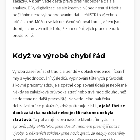
zakázky. A k těm vede cesta právě přes neoblíbená čísla a
analýzy. Díky digitalizaci se ale kreativci vůbec nemusí trápit s
počítáním nebo vyhodnocováním dat – eMISTR to všechno
udělá za ně. Můžou se tak nerušeně věnovat tomu, v čem jsou
dobří, a zároveň mít jistotu, že nacenění jejich práce nebude
prodělečné.
Když ve výrobě chybí řád
Výroba zase řeší střet tradic a trendů v oblasti evidence, řízení fi
rmy a vyhodnocování výsledků. Vyplňování tištěných průvodek
šikovné pracanty zdržuje a zpětné dopisování údajů je nepřesné.
Někdy se zakázková průvodka ztratí nebo trvá moc dlouho, než
se dostane na další pracoviště. Na vedoucího pak čeká
detektivní práce pokaždé, když potřebuje zjistit,
v jaké fázi se
daná zakázka nachází nebo jestli nakonec nebyla
ztrátová
. To potvrzují i slova našeho klienta, firmy Jun a
synové:
„Díky eMISTRovi jsme dostali mnohem přesnější data z
výroby. U některých zakázek jsme navíc zjistili, že nebyly naceněny