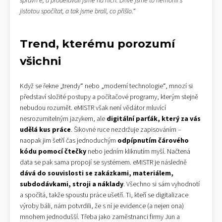
správn ě, a prodělávali jsme na nich. Dříve jsme to nemohli s
jistotou spočítat, a tak jsme brali, co přišlo.“
Trend, kterému porozumí
všichni
Když se řekne „trendy“ nebo „moderní technologie“, mnozí si
představí složité postupy a počítačové programy, kterým stejně
nebudou rozumět. eMISTR však není vědátor mluvící
nesrozumitelným jazykem, ale
digitální parťák, který za vás
udělá kus práce
. Šikovné ruce nezdržuje zapisováním –
naopak jim šetří čas jednoduchým
odpípnutím čárového
kódu pomocí čtečky
nebo jedním kliknutím myší. Načtená
data se pak sama propojí se systémem. eMISTR je následně
dává do souvislosti se zakázkami, materiálem,
subdodávkami, stroji a náklady
. Všechno si sám vyhodnotí
a spočítá, takže spoustu práce ušetří. Ti, kteří se digitalizace
výroby báli, nám potvrdili, že s ní je evidence (a nejen ona)
mnohem jednodušší. Třeba jako zaměstnanci firmy Jun a