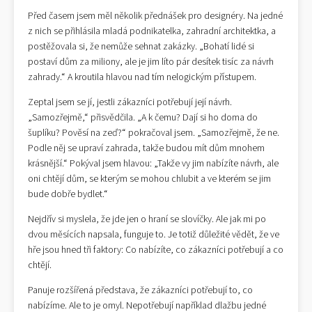
Před časem jsem měl několik přednášek pro designéry. Na jedné
z nich se přihlásila mladá podnikatelka, zahradní architektka, a
postěžovala si, že nemůže sehnat zakázky. „Bohatí lidé si
postaví dům za miliony, ale je jim líto pár desítek tisíc za návrh
zahrady.“ A kroutila hlavou nad tím nelogickým přístupem.
Zeptal jsem se jí, jestli zákazníci potřebují její návrh.
„Samozřejmě,“ přisvědčila. „A k čemu? Dají si ho doma do
šuplíku? Pověsí na zeď?“ pokračoval jsem. „Samozřejmě, že ne.
Podle něj se upraví zahrada, takže budou mít dům mnohem
krásnější.“ Pokýval jsem hlavou: „Takže vy jim nabízíte návrh, ale
oni chtějí dům, se kterým se mohou chlubit a ve kterém se jim
bude dobře bydlet.“
Nejdřív si myslela, že jde jen o hraní se slovíčky. Ale jak mi po
dvou měsících napsala, funguje to. Je totiž důležité vědět, že ve
hře jsou hned tři faktory: Co nabízíte, co zákazníci potřebují a co
chtějí.
Panuje rozšířená představa, že zákazníci potřebují to, co
nabízíme. Ale to je omyl. Nepotřebují například dlažbu jedné