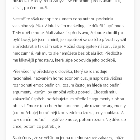
důsledku je tedy třeba zabývat se emočními představami lidí,
zjistit, po čem touží.
Nestačí to však uchopit rozumem coby nutnou podmínku
vlastního výdělku. V intuitivním marketingu je důležitá upřímnost.
Tedy opět emoce. Máli zákazník představu, že bude chodit po
bytě bosý, jak jsem zmínil, je zapotřebí se do této představy vžít
a představit si tak sám sebe. Možná dospějete k názoru, že je to
nerozumné. Pak mu to ale nemůžete bez obalu říct. Předložte
mu lákavější představu, která lépe odpovídá jeho potřebě.
Přes všechny představy o člověku, který se rozhoduje
racionálně, nazvaném homo economicus, je naprostá většina
rozhodnutí emocionálních. Rozum často jen hledá racionální
argumenty, kterými by emoční volbu potvrdil. Chceteli mít u
zákazníků úspěch, potřebujete jim předložit argumenty z obou
oblastí. Emoce (co chce) ho nadchnou, ale rozumné argumenty
(co potřebuje) ho přimějí k poslednímu kroku, tedy souhlasu. A
to v daném pořadí – nejdříve emoce, potom rozum. Nejdříve co
chce, potom co potřebuje.
Skutečnost, že se většinou jedná o jednorázové zakázky, může