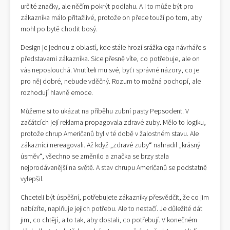
určité značky, ale něčím pokrýt podlahu. A i to může být pro
zákazníka málo přitažlivé, protože on přece touží po tom, aby
mohl po bytě chodit bosý.
Design je jednou z oblastí, kde stále hrozí srážka ega návrháře s
představami zákazníka. Sice přesně víte, co potřebuje, ale on
vás neposlouchá. Vnutíteli mu své, byť i správné názory, co je
pro něj dobré, nebude vděčný. Rozum to možná pochopí, ale
rozhodují hlavně emoce.
Můžeme si to ukázat na příběhu zubní pasty Pepsodent. V
začátcích její reklama propagovala zdravé zuby. Mělo to logiku,
protože chrup Američanů byl v té době v žalostném stavu. Ale
zákazníci nereagovali. Až když „zdravé zuby“ nahradil „krásný
úsměv“, všechno se změnilo a značka se brzy stala
nejprodávanější na světě. A stav chrupu Američanů se podstatně
vylepšil.
Chceteli být úspěšní, potřebujete zákazníky přesvědčit, že co jim
nabízíte, naplňuje jejich potřebu. Ale to nestačí. Je důležité dát
jim, co chtějí, a to tak, aby dostali, co potřebují. V konečném