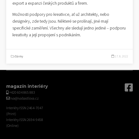
export a expanzi českých produktů a firem.
Možnosti podpory pro kreativce, ať už architekty, nebo
designéry, zde tedy jsou. Některé se prolínají, jiné mají
specifické zaměření. Všechny ale sledují jedno jediné – podporu
kreativity a její propojení s podnikáním.
články
17. 8. 2022
magazín interiéry
+420 604 865 883
iva@ivabastlova.cz
Interiéry ISSN 2464-7047
(Print)
Interiéry ISSN 2694-9458
(Online)