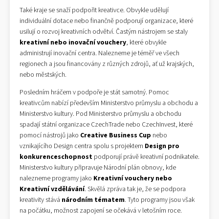
Také kraje se snaží podpořit kreativce. Obvykle udělují
individuální dotace nebo finančně podporují organizace, které
usilují o rozvoj kreativních odvětví. Častým nástrojem se staly
kreativní nebo inovační vouchery
, které obvykle
administrují inovační centra. Nalezneme je téměř ve všech
regionech a jsou financovány z různých zdrojů, ať už krajských,
nebo městských.
Posledním hráčem v podpoře je stát samotný. Pomoc
kreativcům nabízí především Ministerstvo průmyslu a obchodu a
Ministerstvo kultury. Pod Ministerstvo průmyslu a obchodu
spadají státní organizace CzechTrade nebo CzechInvest, které
pomocí nástrojů jako
Creative Business Cup
nebo
vznikajícího Design centra spolu s projektem
Design pro
konkurenceschopnost
podporují právě kreativní podnikatele.
Ministerstvo kultury připravuje Národní plán obnovy, kde
nalezneme programy jako
Kreativní vouchery nebo
Kreativní vzdělávání
. Skvělá zpráva tak je, že se podpora
kreativity stává
národním tématem
. Tyto programy jsou však
na počátku, možnost zapojení se očekává v letošním roce.