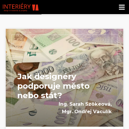
Jak designéry
podporuje město
nebo stát?
Ing. Sarah Szökeová,
Mgr. Ondřej Vaculík