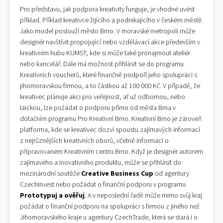
Pro představu, jak podpora kreativity funguje, je vhodné uvést
příklad. Příklad kreativce žijícího a podnikajícího v českém městě.
Jako model poslouží město Brno. V moravské metropoli může
designér navštívit propojující nebo vzdělávací akce především v
kreativním hubu KUMST, kde si může také pronajmout ateliér
nebo kancelář. Dále má možnost přihlásit se do programu
Kreativních voucherů, které finančně podpoří jeho spolupráci s
jihomoravskou firmou, a to částkou až 100 000 Kč. V případě, že
kreativec plánuje akci pro veřejnost, ať už odbornou, nebo
laickou, lze požádat o podporu přímo od města Brna v
dotačním programu Pro Kreativní Brno. Kreativní Brno je zároveň
platforma, kde se kreativec dozví spoustu zajímavých informací
z nejrůznějších kreativních oborů, včetně informací o
připravovaném Kreativním centru Brno. Když je designér autorem
zajímavého a inovativního produktu, může se přihlásit do
mezinárodní soutěže
Creative Business Cup
od agentury
CzechInvest nebo požádat o finanční podporu v programu
Prototypuj a ověřuj
. A v neposlední řadě může mimo svůj kraj
požádat o finanční podporu na spolupráci s firmou z jiného než
Jihomoravského kraje u agentury CzechTrade, která se stará i o