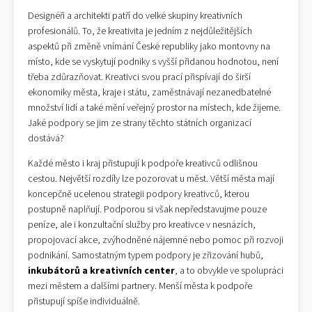
Designéři a architekti patří do velké skupiny kreativních
profesionálů. To, že kreativita je jedním z nejdůležitějších
aspektů při změně vnímání České republiky jako montovny na
místo, kde se vyskytují podniky s vyšší přidanou hodnotou, není
třeba zdůrazňovat. Kreativci svou prací přispívají do širší
ekonomiky města, kraje i státu, zaměstnávají nezanedbatelné
množství lidí a také mění veřejný prostor na místech, kde žijeme.
Jaké podpory se jim ze strany těchto státních organizací
dostává?
Každé město i kraj přistupují k podpoře kreativců odlišnou
cestou. Největší rozdíly lze pozorovat u měst. Větší města mají
koncepčně ucelenou strategii podpory kreativců, kterou
postupně naplňují. Podporou si však nepředstavujme pouze
peníze, ale i konzultační služby pro kreativce v nesnázích,
propojovací akce, zvýhodněné nájemné nebo pomoc při rozvoji
podnikání. Samostatným typem podpory je zřizování hubů,
inkubátorů a kreativních center
, a to obvykle ve spolupráci
mezi městem a dalšími partnery. Menší města k podpoře
přistupují spíše individuálně.