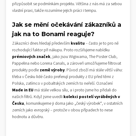
přizpůsobit se podmínkám projektu. Většina z nás má za sebou
vlastní praxi, takže rozumíme jejich práci i tempu.
Jak se mění očekávání zákazníků a
jak na to Bonami reaguje?
Zákazníci dnes hledají především
kvalitu
– často je to pro ně
rozhodující faktor při nákupu. Proto rozšiřujeme nabídku
prémiových značek
, jako jsou Wigiwama, The Poster Club,
Pappelina nebo Lorena Canals, a zároveň umožňujeme filtrovat
produkty podle
země výroby
. Původ zboží má stále větší váhu:
třeba v Česku lidé často preferují produkty z EU před těmi z
Polska, zatímco v pobaltských zemích to neřeší. Označení
Made in EU
má stále velkou sílu, a i proto jsme ho přidali do
našich filtrů. Když jsme uvedli
kolekci postelí vyráběných v
Česku
, komunikujeme ji doma jako „český výrobek“, v ostatních
zemích jako evropský – protože v obou případech to nese
hodnotu a důvěru.