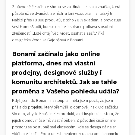
Z původně českého e-shopu se za třináct let stala značka, která
působí už ve dvanácti zemích a loni vstoupila i na italský trh.
Nabízí přes 70 000 produktů, z toho 70 % skladem, a provozuje
šest Home Studií, kde se online inspirace potkává s osobní
zkušeností. „Lidé chtějí věci vidět, osahat a zažít,“ říká
designérka Veronika Gajdošová z Bonami.
Bonami začínalo jako online
platforma, dnes má vlastní
prodejny, designové služby i
komunitu architektů. Jak se tahle
proměna z Vašeho pohledu udála?
Když jsem do Bonami nastoupila, měla jsem pocit, že jsem
přišla do projektu, který přemýšlí o domově jinak. Od začátku
šlo o to, aby lidé našli nejen produkt, ale i inspiraci a jistotu, že
jejich domov může mít vlastní příběh. Z původně čistě online
prostoru se postupně stal ekosystém, kde se design dá nejen
vidět, ale i zažít. Proto dnes fungujeme v duchu omnichannelu –