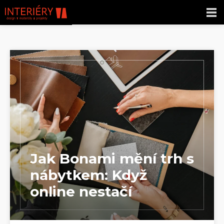
Jak Bonami mění trh s
nábytkem: Když
online nestačí