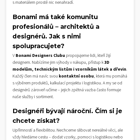
s materiálem prostě nic nenahradí.
Bonami má také komunitu
profesionálů – architektů a
designérů. Jak s nimi
spolupracujete?
V
Bonami Designers Clubu
propojujeme lidi, kteří žijí
designem. Nabízíme jim výhody v nákupu, přístup k
3D
modelům, technickým listům i vzorníkům látek a dřevin
.
Každý člen má navíc svou
kontaktní osobu
, která mu pomáhá
s výběrem produktů, kalkulací projektu i logistikou. A my se od
designérů zároveň učíme – jejich zpětná vazba často formuje
naše služby i sortiment.
Designéři bývají nároční. Čím si je
chcete získat?
Upřímností a flexibilitou. Nechceme slibovat nereálné věci, ale
vždy hledáme cestu – dodat vzorky, pomoci s logistikou nebo