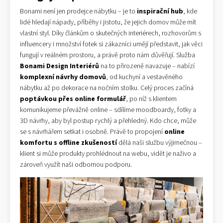
Bonami není jen prodejce nábytku – je to
inspirační hub
, kde
lidé hledají nápady, příběhy i jistotu, že jejich domov může mít
vlastní styl. Díky článkům o skutečných interiérech, rozhovorům s
influencery i množství fotek si zákazníci umějí představit, jak věci
fungují v reálném prostoru, a právě proto nám důvěřují. Služba
Bonami Design Interiérů
na to přirozeně navazuje – nabízí
komplexní návrhy domovů
, od kuchyní a vestavěného
nábytku až po dekorace na nočním stolku. Celý proces začíná
poptávkou přes online formulář
, po níž s klientem
komunikujeme převážně online – sdílíme moodboardy, fotky a
3D návrhy, aby byl postup rychlý a přehledný. Kdo chce, může
se s návrhářem setkat i osobně. Právě to propojení
online
komfortu s offline zkušeností
dělá naši službu výjimečnou –
klient si může produkty prohlédnout na webu, vidět je naživo a
zároveň využít naši odbornou podporu.