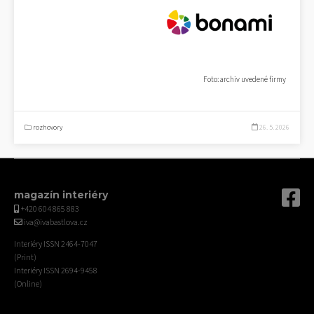
Foto: archiv uvedené firmy
rozhovory
26. 5. 2026
magazín interiéry
+420 604 865 883
iva@ivabastlova.cz
Interiéry ISSN 2464-7047
(Print)
Interiéry ISSN 2694-9458
(Online)