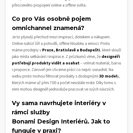
přirozeného propojení online a offline světa.
Co pro Vás osobně pojem
omnichannel znamená?
Je to plynulý přechod mezi inspirací, dotekem a nákupem.
Online nabízí šíři a pohodlí, offline hloubku a emoci. Proto
máme prodejny v
Praze, Bratislavě a Budapešti
, které slouží
jako místa setkávání i inspirace. Z průzkumů víme, že
designéři
potřebují produkty vidět a osahat
– vnímat materiál, barvu
i proporce. Zároveň jim chceme práci co nejvíc usnadnit. Na
webu proto mohou filtrovat produkty s dostupnými
3D model
y,
kterých máme už přes 700 a počet neustále roste. Díky tomu s
nimi mohou designéři jednoduše pracovat ve svých návrzích.
Vy sama navrhujete interiéry v
rámci služby
Bonami Design Interiérů. Jak to
funguje v praxi?