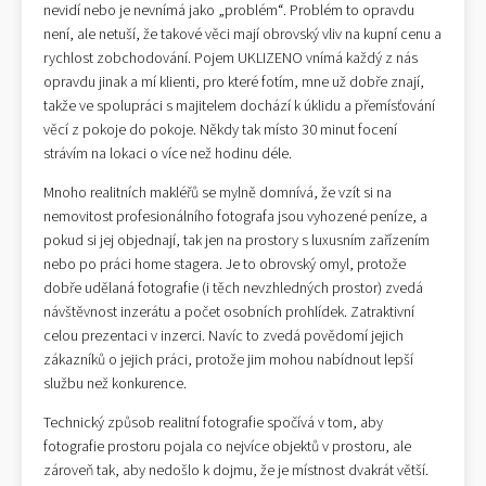
nevidí nebo je nevnímá jako „problém“. Problém to opravdu
není, ale netuší, že takové věci mají obrovský vliv na kupní cenu a
rychlost zobchodování. Pojem UKLIZENO vnímá každý z nás
opravdu jinak a mí klienti, pro které fotím, mne už dobře znají,
takže ve spolupráci s majitelem dochází k úklidu a přemísťování
věcí z pokoje do pokoje. Někdy tak místo 30 minut focení
strávím na lokaci o více než hodinu déle.
Mnoho realitních makléřů se mylně domnívá, že vzít si na
nemovitost profesionálního fotografa jsou vyhozené peníze, a
pokud si jej objednají, tak jen na prostory s luxusním zařízením
nebo po práci home stagera. Je to obrovský omyl, protože
dobře udělaná fotografie (i těch nevzhledných prostor) zvedá
návštěvnost inzerátu a počet osobních prohlídek. Zatraktivní
celou prezentaci v inzerci. Navíc to zvedá povědomí jejich
zákazníků o jejich práci, protože jim mohou nabídnout lepší
službu než konkurence.
Technický způsob realitní fotografie spočívá v tom, aby
fotografie prostoru pojala co nejvíce objektů v prostoru, ale
zároveň tak, aby nedošlo k dojmu, že je místnost dvakrát větší.