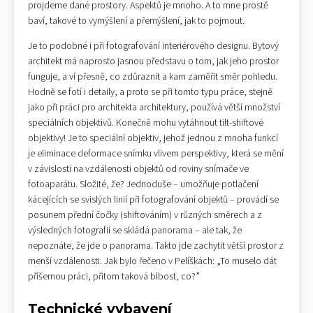
projdeme dané prostory. Aspektů je mnoho. A to mne prostě
baví, takové to vymýšlení a přemýšlení, jak to pojmout.
Je to podobné i při fotografování interiérového designu. Bytový
architekt má naprosto jasnou představu o tom, jak jeho prostor
funguje, a ví přesně, co zdůraznit a kam zaměřit směr pohledu.
Hodně se fotí i detaily, a proto se při tomto typu práce, stejně
jako při práci pro architekta architektury, používá větší množství
speciálních objektivů. Konečně mohu vytáhnout tilt-shiftové
objektivy! Je to speciální objektiv, jehož jednou z mnoha funkcí
je eliminace deformace snímku vlivem perspektivy, která se mění
v závislosti na vzdálenosti objektů od roviny snímače ve
fotoaparátu. Složité, že? Jednoduše – umožňuje potlačení
kácejících se svislých linií při fotografování objektů – provádí se
posunem přední čočky (shiftováním) v různých směrech a z
výsledných fotografií se skládá panorama – ale tak, že
nepoznáte, že jde o panorama. Takto jde zachytit větší prostor z
menší vzdálenosti. Jak bylo řečeno v Pelíškách: „To muselo dát
příšernou práci, přitom taková blbost, co?”
Technické vybavení