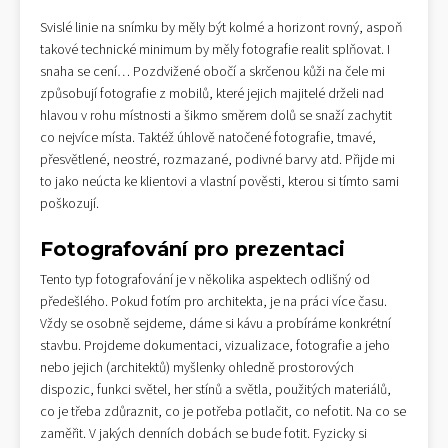
Svislé linie na snímku by měly být kolmé a horizont rovný, aspoň
takové technické minimum by měly fotografie realit splňovat. I
snaha se cení… Pozdvižené obočí a skrčenou kůži na čele mi
způsobují fotografie z mobilů, které jejich majitelé drželi nad
hlavou v rohu místnosti a šikmo směrem dolů se snaží zachytit
co nejvíce místa. Taktéž úhlově natočené fotografie, tmavé,
přesvětlené, neostré, rozmazané, podivné barvy atd. Přijde mi
to jako neúcta ke klientovi a vlastní pověsti, kterou si tímto sami
poškozují.
Fotografování pro prezentaci
Tento typ fotografování je v několika aspektech odlišný od
předešlého. Pokud fotím pro architekta, je na práci více času.
Vždy se osobně sejdeme, dáme si kávu a probíráme konkrétní
stavbu. Projdeme dokumentaci, vizualizace, fotografie a jeho
nebo jejich (architektů) myšlenky ohledně prostorových
dispozic, funkci světel, her stínů a světla, použitých materiálů,
co je třeba zdůraznit, co je potřeba potlačit, co nefotit. Na co se
zaměřit. V jakých denních dobách se bude fotit. Fyzicky si