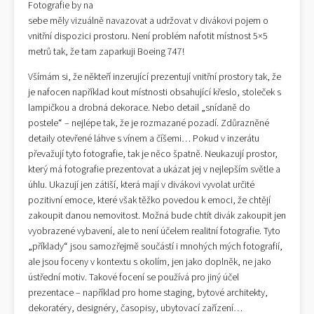
Fotografie by na
sebe měly vizuálně navazovat a udržovat v divákovi pojem o
vnitřní dispozici prostoru. Není problém nafotit místnost 5×5
metrů tak, že tam zaparkuji Boeing 747!
Všímám si, že někteří inzerující prezentují vnitřní prostory tak, že
je nafocen například kout místnosti obsahující křeslo, stoleček s
lampičkou a drobná dekorace. Nebo detail „snídaně do
postele“ – nejlépe tak, že je rozmazané pozadí. Zdůrazněné
detaily otevřené láhve s vínem a číšemi… Pokud v inzerátu
převažují tyto fotografie, tak je něco špatně. Neukazují prostor,
který má fotografie prezentovat a ukázat jej v nejlepším světle a
úhlu. Ukazují jen zátiší, která mají v divákovi vyvolat určité
pozitivní emoce, které však těžko povedou k emoci, že chtějí
zakoupit danou nemovitost. Možná bude chtít divák zakoupit jen
vyobrazené vybavení, ale to není účelem realitní fotografie. Tyto
„příklady“ jsou samozřejmě součástí i mnohých mých fotografií,
ale jsou foceny v kontextu s okolím, jen jako doplněk, ne jako
ústřední motiv. Takové focení se používá pro jiný účel
prezentace – například pro home staging, bytové architekty,
dekoratéry, designéry, časopisy, ubytovací zařízení…