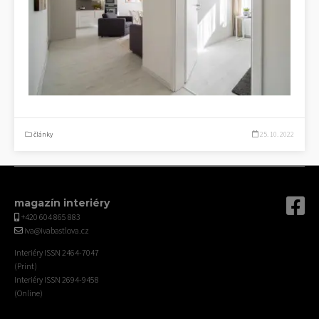
články
25. 10. 2022
magazín interiéry
+420 604 865 883
iva@ivabastlova.cz
Interiéry ISSN 2464-7047
(Print)
Interiéry ISSN 2694-9458
(Online)