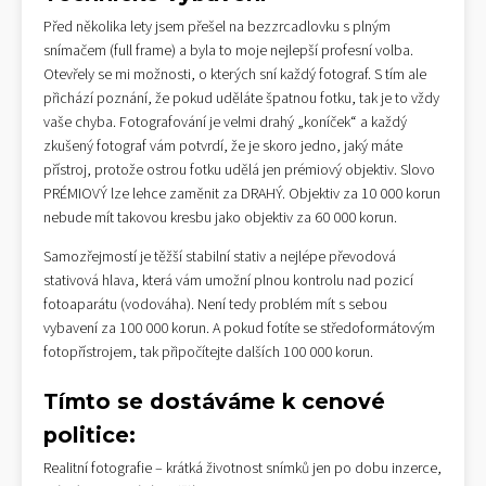
Před několika lety jsem přešel na bezzrcadlovku s plným
snímačem (full frame) a byla to moje nejlepší profesní volba.
Otevřely se mi možnosti, o kterých sní každý fotograf. S tím ale
přichází poznání, že pokud uděláte špatnou fotku, tak je to vždy
vaše chyba. Fotografování je velmi drahý „koníček“ a každý
zkušený fotograf vám potvrdí, že je skoro jedno, jaký máte
přístroj, protože ostrou fotku udělá jen prémiový objektiv. Slovo
PRÉMIOVÝ lze lehce zaměnit za DRAHÝ. Objektiv za 10 000 korun
nebude mít takovou kresbu jako objektiv za 60 000 korun.
Samozřejmostí je těžší stabilní stativ a nejlépe převodová
stativová hlava, která vám umožní plnou kontrolu nad pozicí
fotoaparátu (vodováha). Není tedy problém mít s sebou
vybavení za 100 000 korun. A pokud fotíte se středoformátovým
fotopřístrojem, tak připočítejte dalších 100 000 korun.
Tímto se dostáváme k cenové
politice:
Realitní fotografie – krátká životnost snímků jen po dobu inzerce,