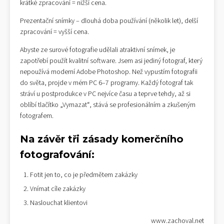
krátké zpracování = nižší cena.
Prezentační snímky – dlouhá doba používání (několik let), delší
zpracování = vyšší cena.
Abyste ze surové fotografie udělali atraktivní snímek, je
zapotřebí použít kvalitní software. Jsem asi jediný fotograf, který
nepoužívá moderní Adobe Photoshop. Než vypustím fotografii
do světa, projde v mém PC 6–7 programy. Každý fotograf tak
stráví u postprodukce v PC nejvíce času a teprve tehdy, až si
oblíbí tlačítko „Vymazat“, stává se profesionálním a zkušeným
fotografem.
Na závěr tři zásady komerčního
fotografování:
Fotit jen to, co je předmětem zakázky
Vnímat cíle zakázky
Naslouchat klientovi
www.zachoval.net