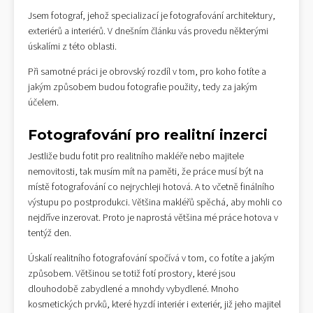
Jsem fotograf, jehož specializací je fotografování architektury,
exteriérů a interiérů. V dnešním článku vás provedu některými
úskalími z této oblasti.
Při samotné práci je obrovský rozdíl v tom, pro koho fotíte a
jakým způsobem budou fotografie použity, tedy za jakým
účelem.
Fotografování pro realitní inzerci
Jestliže budu fotit pro realitního makléře nebo majitele
nemovitosti, tak musím mít na paměti, že práce musí být na
místě fotografování co nejrychleji hotová. A to včetně finálního
výstupu po postprodukci. Většina makléřů spěchá, aby mohli co
nejdříve inzerovat. Proto je naprostá většina mé práce hotova v
tentýž den.
Úskalí realitního fotografování spočívá v tom, co fotíte a jakým
způsobem. Většinou se totiž fotí prostory, které jsou
dlouhodobě zabydlené a mnohdy vybydlené. Mnoho
kosmetických prvků, které hyzdí interiér i exteriér, již jeho majitel