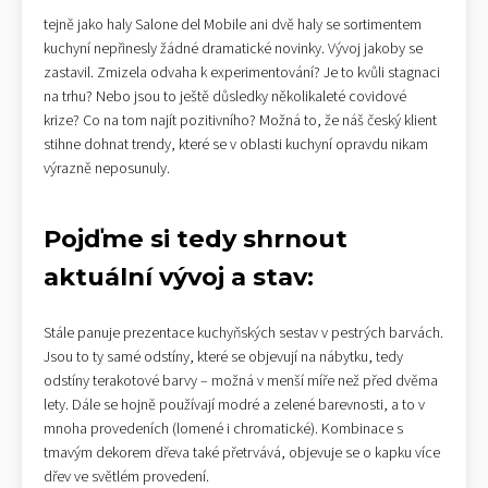
tejně jako haly Salone del Mobile ani dvě haly se sortimentem
kuchyní nepřinesly žádné dramatické novinky. Vývoj jakoby se
zastavil. Zmizela odvaha k experimentování? Je to kvůli stagnaci
na trhu? Nebo jsou to ještě důsledky několikaleté covidové
krize? Co na tom najít pozitivního? Možná to, že náš český klient
stihne dohnat trendy, které se v oblasti kuchyní opravdu nikam
výrazně neposunuly.
Pojďme si tedy shrnout
aktuální vývoj a stav:
Stále panuje prezentace kuchyňských sestav v pestrých barvách.
Jsou to ty samé odstíny, které se objevují na nábytku, tedy
odstíny terakotové barvy – možná v menší míře než před dvěma
lety. Dále se hojně používají modré a zelené barevnosti, a to v
mnoha provedeních (lomené i chromatické). Kombinace s
tmavým dekorem dřeva také přetrvává, objevuje se o kapku více
dřev ve světlém provedení.