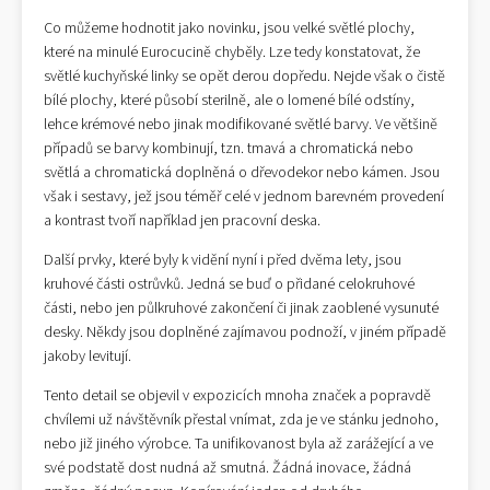
Co můžeme hodnotit jako novinku, jsou velké světlé plochy,
které na minulé Eurocucině chyběly. Lze tedy konstatovat, že
světlé kuchyňské linky se opět derou dopředu. Nejde však o čistě
bílé plochy, které působí sterilně, ale o lomené bílé odstíny,
lehce krémové nebo jinak modifikované světlé barvy. Ve většině
případů se barvy kombinují, tzn. tmavá a chromatická nebo
světlá a chromatická doplněná o dřevodekor nebo kámen. Jsou
však i sestavy, jež jsou téměř celé v jednom barevném provedení
a kontrast tvoří například jen pracovní deska.
Další prvky, které byly k vidění nyní i před dvěma lety, jsou
kruhové části ostrůvků. Jedná se buď o přidané celokruhové
části, nebo jen půlkruhové zakončení či jinak zaoblené vysunuté
desky. Někdy jsou doplněné zajímavou podnoží, v jiném případě
jakoby levitují.
Tento detail se objevil v expozicích mnoha značek a popravdě
chvílemi už návštěvník přestal vnímat, zda je ve stánku jednoho,
nebo již jiného výrobce. Ta unifikovanost byla až zarážející a ve
své podstatě dost nudná až smutná. Žádná inovace, žádná