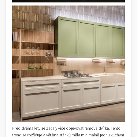
Před dvěma lety se začaly více objevovat rámová dvířka. Tento
trend se rozšiřuje a většina stánků měla minimálně jednu kuchyni