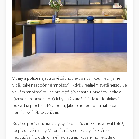
Vitríny a police nejsou také žádnou extra novinkou. Těch jsme
viděli také nespočetné množství, i když v reálném světě nejsou ve
velkém množství tou nejpraktičtější variantou. Množství polic a
různých drobných poliček bylo až zarážející. Jako doplňková
odkladná plocha jistě vhodná, jako plnohodnotná náhrada
horních skříněk ke zvážení.
Když se podíváme na úchytky, i zde můžeme konstatovat totéž,
co před dvěma lety. V horních částech kuchyní se téměř
nepoužívají. U dolních skříněk jsou aplikovány hojně. Jde o