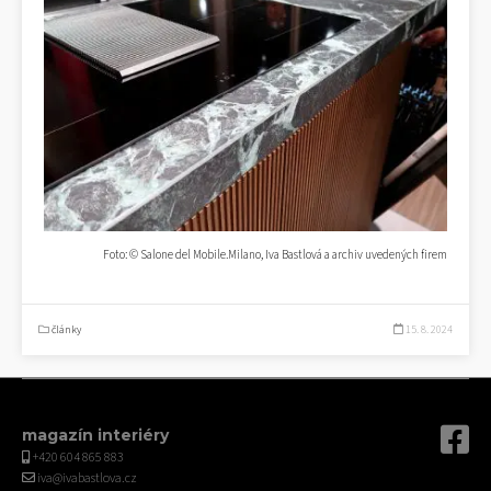
Foto: © Salone del Mobile.Milano, Iva Bastlová a archiv uvedených firem
články
15. 8. 2024
magazín interiéry
+420 604 865 883
iva@ivabastlova.cz