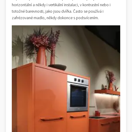
horizontální a někdy i vertikální instalaci, v kontrastní nebo i
totožné barevnosti, jako jsou dvířka. Často se používá i
zafrézované madlo, někdy dokonce s podsvícením.