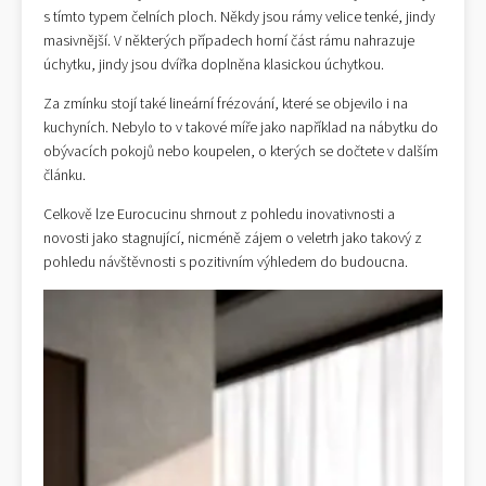
s tímto typem čelních ploch. Někdy jsou rámy velice tenké, jindy
masivnější. V některých případech horní část rámu nahrazuje
úchytku, jindy jsou dvířka doplněna klasickou úchytkou.
Za zmínku stojí také lineární frézování, které se objevilo i na
kuchyních. Nebylo to v takové míře jako například na nábytku do
obývacích pokojů nebo koupelen, o kterých se dočtete v dalším
článku.
Celkově lze Eurocucinu shrnout z pohledu inovativnosti a
novosti jako stagnující, nicméně zájem o veletrh jako takový z
pohledu návštěvnosti s pozitivním výhledem do budoucna.