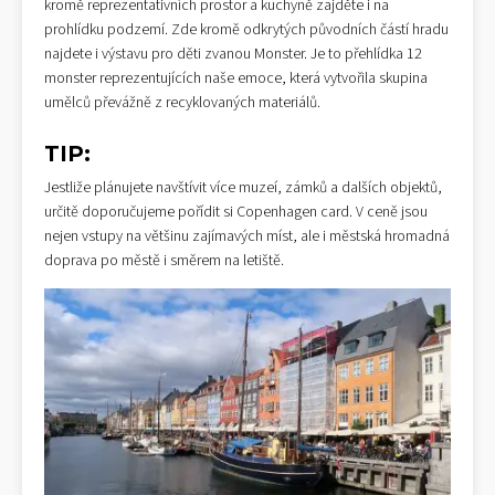
kromě reprezentativních prostor a kuchyně zajděte i na
prohlídku podzemí. Zde kromě odkrytých původních částí hradu
najdete i výstavu pro děti zvanou Monster. Je to přehlídka 12
monster reprezentujících naše emoce, která vytvořila skupina
umělců převážně z recyklovaných materiálů.
TIP:
Jestliže plánujete navštívit více muzeí, zámků a dalších objektů,
určitě doporučujeme pořídit si Copenhagen card. V ceně jsou
nejen vstupy na většinu zajímavých míst, ale i městská hromadná
doprava po městě i směrem na letiště.