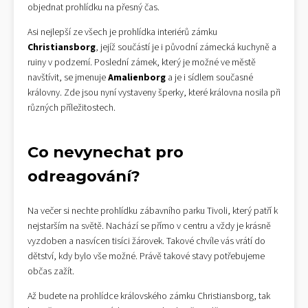
objednat prohlídku na přesný čas.
Asi nejlepší ze všech je prohlídka interiérů zámku
Christiansborg
, jejíž součástí je i původní zámecká kuchyně a
ruiny v podzemí. Poslední zámek, který je možné ve městě
navštívit, se jmenuje
Amalienborg
a je i sídlem současné
královny. Zde jsou nyní vystaveny šperky, které královna nosila při
různých příležitostech.
Co nevynechat pro
odreagování?
Na večer si nechte prohlídku zábavního parku Tivoli, který patří k
nejstarším na světě. Nachází se přímo v centru a vždy je krásně
vyzdoben a nasvícen tisíci žárovek. Takové chvíle vás vrátí do
dětství, kdy bylo vše možné. Právě takové stavy potřebujeme
občas zažít.
Až budete na prohlídce královského zámku Christiansborg, tak