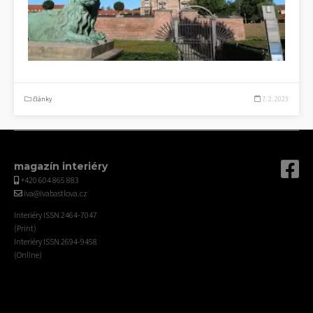
články
7. 2. 2023
magazín interiéry
+420 604 865 883
iva@ivabastlova.cz
Interiéry ISSN 2464-7047
(Print)
Interiéry ISSN 2694-9458
(Online)