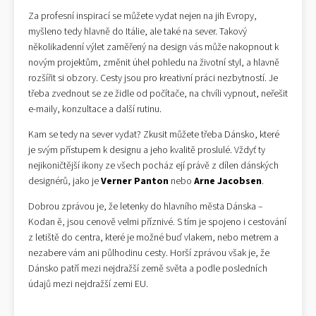
Za profesní inspirací se můžete vydat nejen na jih Evropy,
myšleno tedy hlavně do Itálie, ale také na sever. Takový
několikadenní výlet zaměřený na design vás může nakopnout k
novým projektům, změnit úhel pohledu na životní styl, a hlavně
rozšířit si obzory. Cesty jsou pro kreativní práci nezbytností. Je
třeba zvednout se ze židle od počítače, na chvíli vypnout, neřešit
e-maily, konzultace a další rutinu.
Kam se tedy na sever vydat? Zkusit můžete třeba Dánsko, které
je svým přístupem k designu a jeho kvalitě proslulé. Vždyť ty
nejikoničtější ikony ze všech pocház ejí právě z dílen dánských
designérů, jako je
Verner Panton
nebo
Arne Jacobsen
.
Dobrou zprávou je, že letenky do hlavního města Dánska –
Kodan ě, jsou cenově velmi příznivé. S tím je spojeno i cestování
z letiště do centra, které je možné buď vlakem, nebo metrem a
nezabere vám ani půlhodinu cesty. Horší zprávou však je, že
Dánsko patří mezi nejdražší země světa a podle posledních
údajů mezi nejdražší zemi EU.