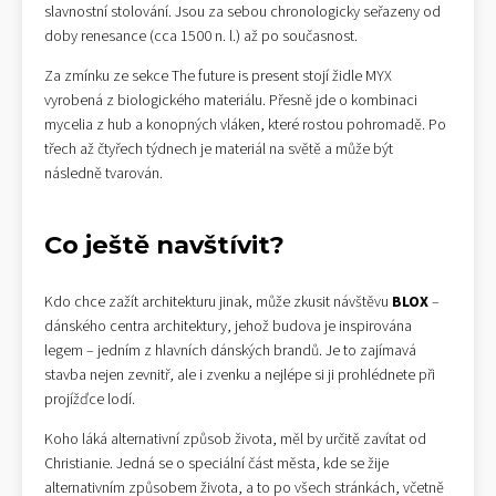
slavnostní stolování. Jsou za sebou chronologicky seřazeny od
doby renesance (cca 1500 n. l.) až po současnost.
Za zmínku ze sekce The future is present stojí židle MYX
vyrobená z biologického materiálu. Přesně jde o kombinaci
mycelia z hub a konopných vláken, které rostou pohromadě. Po
třech až čtyřech týdnech je materiál na světě a může být
následně tvarován.
Co ještě navštívit?
Kdo chce zažít architekturu jinak, může zkusit návštěvu
BLOX
–
dánského centra architektury, jehož budova je inspirována
legem – jedním z hlavních dánských brandů. Je to zajímavá
stavba nejen zevnitř, ale i zvenku a nejlépe si ji prohlédnete při
projížďce lodí.
Koho láká alternativní způsob života, měl by určitě zavítat od
Christianie. Jedná se o speciální část města, kde se žije
alternativním způsobem života, a to po všech stránkách, včetně