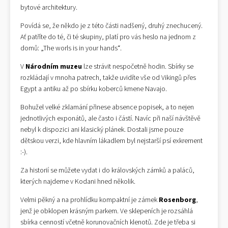
bytové architektury.
Povídá se, že někdo je z této části nadšený, druhý znechucený.
Ať patříte do té, či té skupiny, platí pro vás heslo na jednom z
domů: „The worls is in your hands“.
V
Národním muzeu
lze strávit nespočetně hodin. Sbírky se
rozkládají v mnoha patrech, takže uvidíte vše od Vikingů přes
Egypt a antiku až po sbírku koberců kmene Navajo.
Bohužel velké zklamání přinese absence popisek, a to nejen
jednotlivých exponátů, ale často i částí. Navíc při naší návštěvě
nebyl k dispozici ani klasický plánek. Dostali jsme pouze
dětskou verzi, kde hlavním lákadlem byl nejstarší psí exkrement
:-).
Za historií se můžete vydat i do královských zámků a paláců,
kterých najdeme v Kodani hned několik.
Velmi pěkný a na prohlídku kompaktní je zámek
Rosenborg
,
jenž je obklopen krásným parkem. Ve sklepeních je rozsáhlá
sbírka cenností včetně korunovačních klenotů. Zde je třeba si