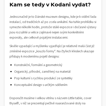
Kam se tedy v Kodani vydat?
Jednoznačně je to Dánské muzeum designu, kde je k vidění řada
instalací, od tradičních až po zcela unikátní. Na tuhle prohlídku si
vymezte několik hodin, protože stálé expozice i dočasné výstavy
jsou rozsáhlé a velice zajímavé nejen svými konkrétními
exponáty, ale celkově pojatými instalacemi.
Skvěle vypadající a myšlenku vyjadřující je relativně malá část již
zmíněné expozice „kouzlo formy“. Na čtyřech křeslech ukazuje
přístupy k modernímu pojetí designu:
Konstrukční, formální a geometrický
Organický, přírodní, zaměřený na materiál
Pop kulturní s rychlou produkcí ze syntetiky
Konceptuální design s určitým sdělením
Doporučit musíme i velkou vitrínu s názvem Little table, cover
thyself!, v níž se prezentují pečlivě naaranžované stoly na