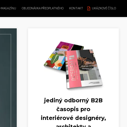
O MAGAZÍNU
OBJEDNÁVKA PŘEDPLATNÉHO
KONTAKT
UKÁZKOVÉ ČÍSLO
jediný odborný B2B
časopis pro
interiérové designéry,
architekty a