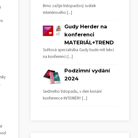
Brno zažije listopadový svátek
i
interiérového
[...]
im
Gudy Herder na
konferenci
MATERIÁL+TREND
Světová specialistka Gudy bude mít lekci
na konferenci
[...]
Podzimní vydání
usky
2024
.
Sedmého listopadu, v den konání
konference INTERIÉRY
[...]
né
 pod