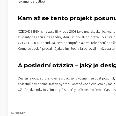
rukama rozrostlo:)
Kam až se tento projekt posun
CZECHDESIGN jsme založili v roce 2003 jako neziskovku, jelikož to 
studenty designu a designéry, kteří vstupovali do praxe. To zůstalo 
CZECHDESIGN dosud. Já jsem postupně z aktivní role řízení odešla
Komu se podaří předat nějakou instituci a ta se rozvíjí, může za to 
A poslední otázka – jaký je desi
Design je dost zprofanované slovo, jeho význam se dost posunul, 
a vlastně neviditelná. Každá vyprodukovaná věc člověkem by měla 
Už přes dva roky to vnímám přes hračky, ošklivé, k ničemu. Často za
rozhovory