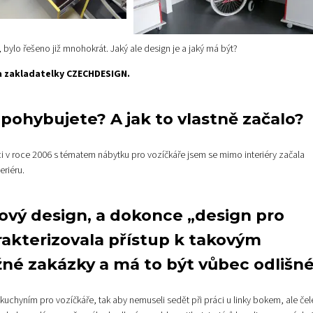
bylo řešeno již mnohokrát. Jaký ale design je a jaký má být?
 a zakladatelky CZECHDESIGN.
 pohybujete? A jak to vlastně začalo?
 v roce 2006 s tématem nábytku pro vozíčkáře jsem se mimo interiéry začala
eriéru.
érový design, a dokonce „design pro
akterizovala přístup k takovým
žné zakázky a má to být vůbec odlišn
 kuchyním pro vozíčkáře, tak aby nemuseli sedět při práci u linky bokem, ale če