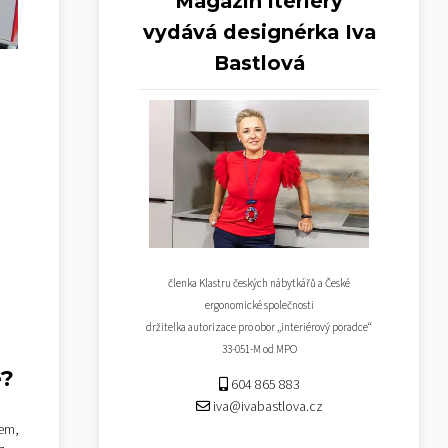
Magazín iteriéry
vydává designérka Iva
Bastlová
členka Klastru českých nábytkářů a České
ergonomické společnosti
držitelka autorizace pro obor „interiérový poradce“
33-051-M od MPO
é?
604 865 883
iva@ivabastlova.cz
lem,