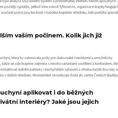
ce byla analýza současného bydlení a problematiky interiérů handicapovaných.
i později vyplatilo, jelikož mne oslovil Tyfloservis, organizace krajsky fungujíc
, součástí práce jsou kuchyně v každém krajském středisku, kde probíhá speciál
ším vaším počinem. Kolik jich již
h kuchyni, která by zahrnovala prvky pro slabozraké i nevidomé a umožnila by
ní, takže se zde hrajeme zejména s mnoha variantami osvětlení a kontrastem, klie
kontaktovat stabilní partnery v kuchyňském vybavení a zhruba každé dva roky s
ou v dalším středisku. Momentálně se realizuje čtvrtá do centra Českých Budějo
kuchyní aplikovat i do běžných
vátní interiéry? Jaké jsou jejich