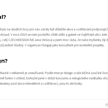
ul?
bylo na studiích brzy pro nás začaly být důležité akce a vzdělávání podporující
dosud. V roce 2010 se nám podařilo zřídit sídlo a galerii ve Vojtěšské ulici, kde 
, celý CZECHDESIGN řídí Jana Vinšová a jsem moc ráda, že naše myšlenky žijí d
být jedině šťastný. V organizaci funguji jako konzultant pro konkrétní projekty.
gn?
hlavně v reklamně je zneužívané. Podle mne je design zcela běžná součást živo
mít funkci i vzhled, bohužel jsme v době konzumu a nelogického nadbytku věcí
baleny pod slova interaktivní a vzdělávací, jsou to ale braky.