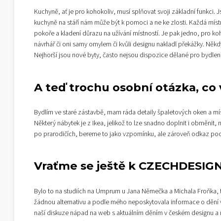
Kuchyně, ať je pro kohokoliv, musí splňovat svoji základní funkci
kuchyně na stáří nám může být k pomoci a ne ke zlosti. Každá míst
pokoře a kladení důrazu na užívání místností. Je pak jedno, pro koho j
návrhář či oni samy omylem či kvůli designu nakladl překážky. Něk
Nejhorší jsou nové byty, často nejsou dispozice dělané pro bydlení,
A teď trochu osobní otázka, co v
Bydlím ve staré zástavbě, mam ráda detaily špaletových oken a mí
Některý nábytek je z Ikea, jelikož to lze snadno doplnit i obměnit
po prarodičích, bereme to jako vzpomínku, ale zároveň odkaz pocti
Vraťme se ještě k CZECHDESIGN –
Bylo to na studiích na Umprum u Jana Němečka a Michala Froňka, te
žádnou alternativu a podle mého neposkytovala informace o dění v d
naší diskuze nápad na web s aktuálním děním v českém designu a m