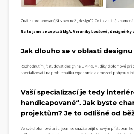
Znáte zprofanovanější slovo než „design“? Co to vlastně znamená, 
Na to jsme se zeptali MgA. Veroniky Loušové, designérky
Jak dlouho se v oblasti designu
Rozhodnutím jít studovat design na UMPRUM, díky diplomové práci
specializovat i na problematiku ergonomie a omezení pohybu v int
Vaší specializací je tedy interi
handicapované“. Jak byste char
projektům? Je to odlišné od bě
Ve své diplomové práci jsem se snažila přijít s novým přístupem ke