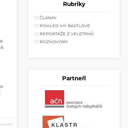
Rubriky
ČLÁNKY
POHLED IVY BASTLOVÉ
REPORTÁŽE Z VELETRHŮ
je
ROZHOVORY
ál.
Partneři
ta
.
25. 5. 2020