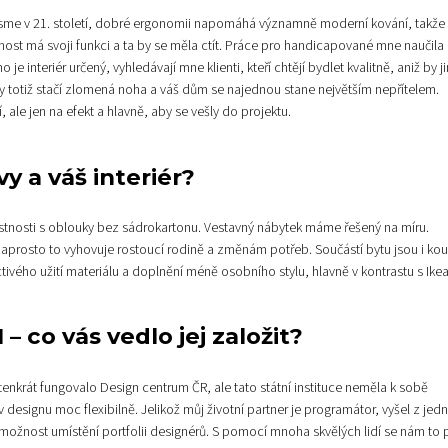
. Jsme v 21. století, dobré ergonomii napomáhá významně moderní kování, takže 
nost má svoji funkci a ta by se měla ctít. Práce pro handicapované mne naučila
e interiér určený, vyhledávají mne klienti, kteří chtějí bydlet kvalitně, aniž by j
dy totiž stačí zlomená noha a váš dům se najednou stane největším nepřítelem.
 ale jen na efekt a hlavně, aby se vešly do projektu.
y a váš interiér?
stnosti s oblouky bez sádrokartonu. Vestavný nábytek máme řešený na míru.
, naprosto to vyhovuje rostoucí rodině a změnám potřeb. Součástí bytu jsou i ko
vého užití materiálu a doplnění méně osobního stylu, hlavně v kontrastu s Ikea
 co vás vedlo jej založit?
nkrát fungovalo Design centrum ČR, ale tato státní instituce neměla k sobě
esignu moc flexibilně. Jelikož můj životní partner je programátor, vyšel z jed
ožnost umístění portfolii designérů. S pomocí mnoha skvělých lidí se nám to