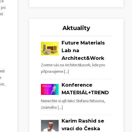
 Ze
í po
ní
Aktuality
Future Materials
Lab na
Architect&Work
Zveme vás na Architect&work, kde pro
nti
připravujeme
[...]
e
vic.
Konference
MATERIÁL+TREND
Nenechte si ujít lekci Stefana Nilssona,
známého
[...]
Karim Rashid se
vrací do Česka