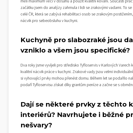
měli maximum věcí v dosahu a použít kvalitní kování. Součástí prá
začátku jsem do analýzy zahrnula i lidi se zrakovými vadami. To se m
celé ČR, která se zabývá rehabilitaci osob se zrakovým postižením
nácvik pro sebeobsluhu v kuchyni.
Kuchyně pro slabozraké jsou dal
vzniklo a všem jsou specifické?
Dva roky jsme vyvíjeli pro středisko Tyfloservis v Karlových Varec
kvalitní nácvik práce v kuchyni. Zrakové vady jsou velmi individuál
si vyhovující prvky mohou přenést domu. Během let se podařilo na
podaří Tyfloservisu získat díky grantům peníze a začne se s obměn
Dají se některé prvky z těchto 
interiérů? Navrhujete i běžné pri
nešvary?