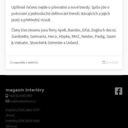
Upřímně řečeno nejde o převratné a nové trendy. Spíše jde o
potvrzení a jednoduché definování trendů stávajících a jejich
jasný a přehledný vizuál.
Členy Decoteamu jsou firmy Apelt, Bandex, Erfal, Englisch decor,
Gardisette, Germania, Heco, Höpke, MHZ, Neutex, Paulig, Saum
& Viebahn, Stoeckel & Grimmler a Unland.
reportáže z veletrhů
23. 4. 2020
magazín interiéry
+420 604 865 883
iva@ivabastlova.cz
Interiéry ISSN 2464-7047
(Print)
Interiéry ISSN 2694-9458
(Online)