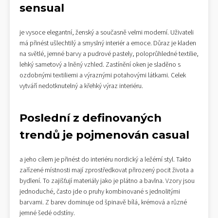
sensual
je vysoce elegantní, ženský a současně velmi moderní. Uživateli
má přinést ušlechtilý a smyslný interiér a emoce. Důraz je kladen
na světlé, jemné barvy a pudrové pastely, poloprůhledné textilie,
lehký sametový a lněný vzhled. Zastínění oken je sladěno s
ozdobnými textiliemi a výraznými potahovými látkami. Celek
vytváří nedotknutelný a křehký výraz interiéru.
Poslední z definovaných
trendů je pojmenován
casual
a jeho cílem je přinést do interiéru nordický a ležérní styl. Takto
zařízené místnosti mají zprostředkovat přirozený pocit života a
bydlení. To zajišťují materiály jako je plátno a bavlna. Vzory jsou
jednoduché, často jde o pruhy kombinované s jednolitými
barvami. Z barev dominuje od špinavě bílá, krémová a různé
jemné šedé odstíny.