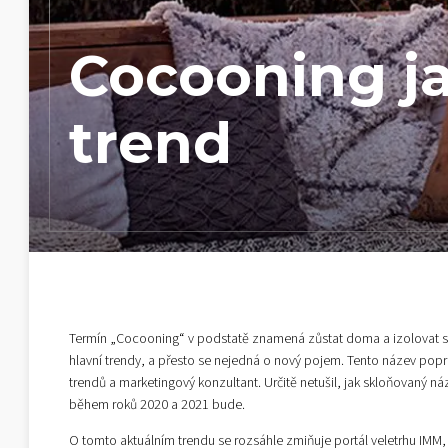
Cocooning j
trend
Termín „Cocooning“ v podstatě znamená zůstat doma a izolovat se 
hlavní trendy, a přesto se nejedná o nový pojem. Tento název pop
trendů a marketingový konzultant. Určitě netušil, jak skloňovaný ná
během roků 2020 a 2021 bude.
O tomto aktuálním trendu se rozsáhle zmiňuje portál veletrhu IMM, 