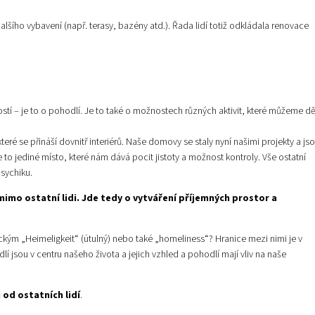
šího vybavení (např. terasy, bazény atd.). Řada lidí totiž odkládala renovace
stí – je to o pohodlí. Je to také o možnostech různých aktivit, které můžeme dě
teré se přináší dovnitř interiérů. Naše domovy se staly nyní našimi projekty a js
e to jediné místo, které nám dává pocit jistoty a možnost kontroly. Vše ostatní
psychiku.
imo ostatní lidi. Jde tedy o vytváření příjemných prostor a
m „Heimeligkeit“ (útulný) nebo také „homeliness“? Hranice mezi nimi je v
í jsou v centru našeho života a jejich vzhled a pohodlí mají vliv na naše
 od ostatních lidí
.