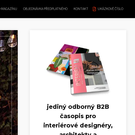
O MAGAZÍNU
OBJEDNÁVKA PŘEDPLATNÉHO
KONTAKT
UKÁZKOVÉ ČÍSLO
jediný odborný B2B
časopis pro
interiérové designéry,
architekty a