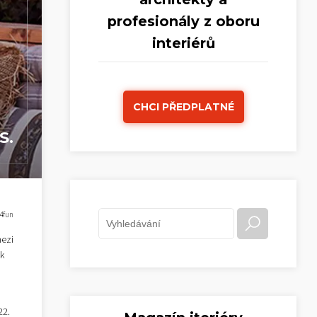
profesionály z oboru
interiérů
CHCI PŘEDPLATNÉ
S.
s4fun
mezi
ik
22.