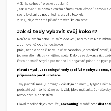
V článku se hovoří o velké popularitě
„zakuklování“ se doma a velkém nárůstu tržeb výrobců nábytku a dal
svého bydlení do nedohledna, ale až v této krizi
zjistili, jak je třeba mít pěkné prostředí kolem sebe.
Jak si tedy vybavit svůj kokon?
Není to o levném nebo luxusním vybavení, není to o velikosti místno
z domova. Ať jde o kancelářskou
práci, nebo o sport či relax. Také se napodobuje prostředí zvenčí, k
jedinou alternativou k vnějšímu světu. Dalo by se dokonce říct, že j
často postrádá smysl a pro mnoho lidí negativně působí na jejich 
Hlavní smysl „Cocooningu“ tedy spočívá v pobytu doma, m
příjemného pocitu izolace.
Jaký je rozdíl mezi „Homing“ – dánským pojmem „Hygge“ a německý
podstatě velmi tenká až nejasná. Vždy jde o myšlenku, že naše obydl
rozpoložení a pocit štěstí.
Hlavní rozdíl však je v tom, že „
Cocooning
“ v sobě nese
distanci