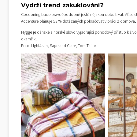
Vydrží trend zakuklování?
Cocooning bude pravděpodobně ještě nějakou dobu trvat. Ať se st
Accenture plánuje 53 % dotázaných pokračovat v práci z domova, i 
Hygge je dánské a norské slovo vyjadřující pohodový přístup k ži
okamžiku.
Foto: Light4sun, Sage and Clare, Tom Tailor