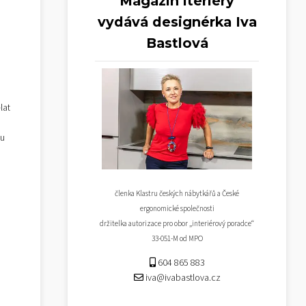
Magazín iteriéry
vydává designérka Iva
Bastlová
lat
ou
členka Klastru českých nábytkářů a České
ergonomické společnosti
držitelka autorizace pro obor „interiérový poradce“
33-051-M od MPO
604 865 883
iva@ivabastlova.cz