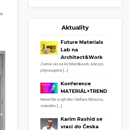
ti
Aktuality
Future Materials
Lab na
Architect&Work
Zveme vás na Architect&work, kde pro
připravujeme
[...]
Konference
MATERIÁL+TREND
Nenechte si ujít lekci Stefana Nilssona,
známého
[...]
Karim Rashid se
vrací do Česka