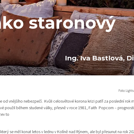
ako staronový
Ing. Iva Bastlová, Di
Foto: Light
od vnějšího nebezpečí. Kvůli celosvětové korona krizi patří za poslední rok 
rvé použil během studené války, přesně v roce 1981, Faith Popcorn – prognost
zev to
který se měl konat letos v lednu v Kolíně nad Rýnem, ale byl přesunut na rok 20