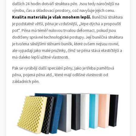
dalších 24 hodin dotváří struktura pěn. Jsou tedy náročnější na
výrobu, čas a skladovací prostory, což navyšuje jejich cenu.
Kvalita materiálu je však mnohem lepší.
Buněčná struktura
je podstatně větší, pěna je vzdušnější, „lépe dýchá a propouští
pot“. Pěna má téměř nulovou trvalou deformaci, pokud jsou
dodrženy správné technologické postupy. Její buněčná struktura
je tvořena silnějšími stěnami buněk, které ovšem nejsou rovné,
ale vypadají jako malé pružinky, čímž se pěna stává elastičtější a
má daleko lepší užitné vlastnosti.
Pak se vyrábějí další speciální pěny, jako je třeba paměťová
pěna, pojená pěna atd., které mají odlišné vlastnosti od
základních pěn.