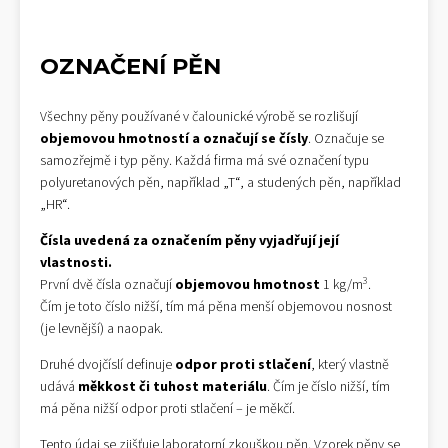
OZNAČENÍ PĚN
Všechny pěny používané v čalounické výrobě se rozlišují
objemovou hmotností a označují se čísly
. Označuje se
samozřejmě i typ pěny. Každá firma má své označení typu
polyuretanových pěn, například „T“, a studených pěn, například
„HR“.
Čísla uvedená za označením pěny vyjadřují její
vlastnosti.
3
První dvě čísla označují
objemovou hmotnost
1 kg/m
.
Čím je toto číslo nižší, tím má pěna menší objemovou nosnost
(je levnější) a naopak.
Druhé dvojčíslí definuje
odpor proti stlačení
, který vlastně
udává
měkkost či tuhost materiálu
. Čím je číslo nižší, tím
má pěna nižší odpor proti stlačení – je měkčí.
Tento údaj se zjišťuje laboratorní zkouškou pěn. Vzorek pěny se