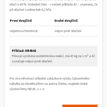
stlačí o 40 %. Výsledné číslo – v našem příkladu 42 – znamená, že
při stlačení vznikne tlak 4,2 kPa.
První dvojčíslí
Druhé dvojčíslí
objemová hmotnost
odpor proti stlačení
Příklad: HR4542
3
Pěna je vyrobená exotermickou reakcí, má 45 kg na 1 m
a 42
označuje odpor proti stlačení.
Pro více informací ohledně zakázkové výroby čalouněného
nábytku se obraťte přímo na autora článku, majitele české
výrobní firmy NEUK, s. r. o.