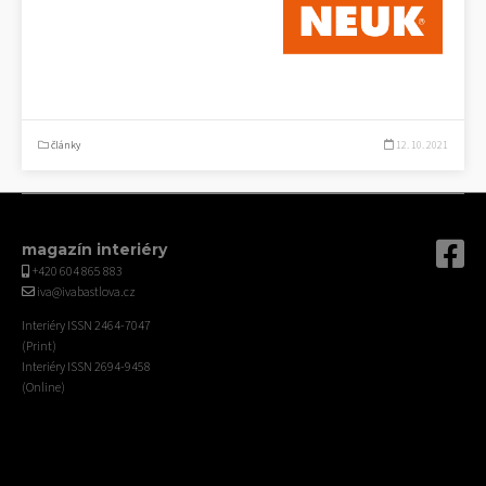
články
12. 10. 2021
magazín interiéry
+420 604 865 883
iva@ivabastlova.cz
Interiéry ISSN 2464-7047
(Print)
Interiéry ISSN 2694-9458
(Online)