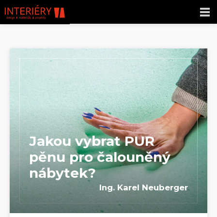
Jakou vybrat PUR
pěnu pro čalouněný
nábytek?
Ing. Karel Neuberger