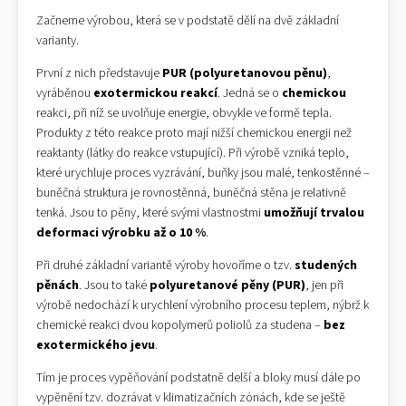
Začneme výrobou, která se v podstatě dělí na dvě základní
varianty.
První z nich představuje
PUR (polyuretanovou pěnu)
,
vyráběnou
exotermickou reakcí
. Jedná se o
chemickou
reakci, při níž se uvolňuje energie, obvykle ve formě tepla.
Produkty z této reakce proto mají nižší chemickou energii než
reaktanty (látky do reakce vstupující). Při výrobě vzniká teplo,
které urychluje proces vyzrávání, buňky jsou malé, tenkostěnné –
buněčná struktura je rovnostěnná, buněčná stěna je relativně
tenká. Jsou to pěny, které svými vlastnostmi
umožňují trvalou
deformaci výrobku až o 10 %
.
Při druhé základní variantě výroby hovoříme o tzv.
studených
pěnách
. Jsou to také
polyuretanové pěny (PUR)
, jen při
výrobě nedochází k urychlení výrobního procesu teplem, nýbrž k
chemické reakci dvou kopolymerů poliolů za studena –
bez
exotermického jevu
.
Tím je proces vypěňování podstatně delší a bloky musí dále po
vypěnění tzv. dozrávat v klimatizačních zónách, kde se ještě