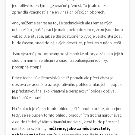
jednotlivé role v týmu generačně přenést. To je ale dnes
zpravidla vzácností a nejen v našich blízkých oborech.
Ano, můžeme žehrat na to, že technických ale i řemeslných
uchazečů o „naši“ práci je málo, nebo dokonce, že nejsou skoro
vůbec. Ale situace, jak se dle postupného vývoje ve školství zdá,
bude časem, snad do nějakých deseti let, přeci jen o něco lepší.
Jsou výrazně podporovány polytechnické obory a zájem o jejich
studium mírně, se sílícími a snad i zapálenějšími ročníky,
postupně stoupá.
Práce techniků a řemeslníků se již pomalu ale přeci zbavuje
doslova zvráceného až pejorativního pohledu mladých, naopak
je představována jako kreativní a perspektivní práce i obživa,
která může i bavit.
Na školách je však v tomto ohledu ještě mnoho práce, doufejme
tedy, že se bude v tomto ohledu pracovní trh trochu narovnávat.
A co do té doby? Mimo finanční motivaci, která bude přirozeně
narážet na své limity,
můžeme, jako
zaměstnavatelé,