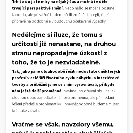
Trh to do jisté míry na nějaký čas a možná i v déle
trvající perspektivě změní.
Něco málo se možná posune
kupředu, ale převážně budeme čelit změně strategií, či její
přípravě na podobné a v budoucnu očekávané výpadky.
Nedělejme si iluze, že tomu s
určitostí již nenastane, na druhou
stranu nepropadejme úzkosti z
toho, že to je nezvladatelné.
Tak, jako jsme dlouhodobě řešili nedostatek některých
profesí v celé šíři životního cyklu nábytku a interiérové
tvorby a průběžně jsme se s ním vyrovnávali, přibyde
nám ještě další proměnná.
Nevíme, po oživení trhu, na jak
dlouhou dobu zanedbatelná nová proměnná, ale při hledání
řešení předešlé problematiky ji pravděpodobně budeme muset
brát také v úvahu.
Vraťme se však, navzdory všemu,