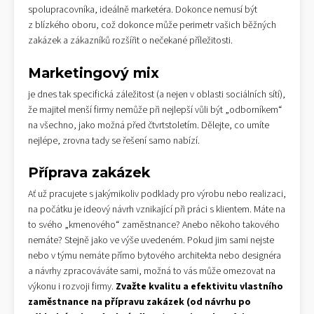
spolupracovníka, ideálně marketéra. Dokonce nemusí být
z blízkého oboru, což dokonce může perimetr vašich běžných
zakázek a zákazníků rozšířit o nečekané příležitosti.
Marketingový mix
je dnes tak specifická záležitost (a nejen v oblasti sociálních sítí),
že majitel menší firmy nemůže při nejlepší vůli být „odborníkem“
na všechno, jako možná před čtvrtstoletím. Dělejte, co umíte
nejlépe, zrovna tady se řešení samo nabízí.
Příprava zakázek
Ať už pracujete s jakýmikoliv podklady pro výrobu nebo realizaci,
na počátku je ideový návrh vznikající při práci s klientem. Máte na
to svého „kmenového“ zaměstnance? Anebo někoho takového
nemáte? Stejně jako ve výše uvedeném. Pokud jim sami nejste
nebo v týmu nemáte přímo bytového architekta nebo designéra
a návrhy zpracováváte sami, možná to vás může omezovat na
výkonu i rozvoji firmy.
Zvažte kvalitu a efektivitu vlastního
zaměstnance na přípravu zakázek (od
návrhu po