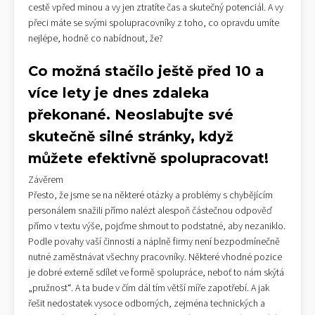
cestě vpřed minou a vy jen ztratíte čas a skutečný potenciál. A vy
přeci máte se svými spolupracovníky z toho, co opravdu umíte
nejlépe, hodně co nabídnout, že?
Co možná stačilo ještě před 10 a
více lety je dnes zdaleka
překonané. Neoslabujte své
skutečně silné stránky, když
můžete efektivně spolupracovat!
Závěrem
Přesto, že jsme se na některé otázky a problémy s chybějícím
personálem snažili přímo nalézt alespoň částečnou odpověď
přímo v textu výše, pojďme shrnout to podstatné, aby nezaniklo.
Podle povahy vaší činnosti a náplně firmy není bezpodmínečně
nutné zaměstnávat všechny pracovníky. Některé vhodné pozice
je dobré externě sdílet ve formě spolupráce, neboť to nám skýtá
„pružnost“. A ta bude v čím dál tím větší míře zapotřebí. A jak
řešit nedostatek vysoce odborných, zejména technických a