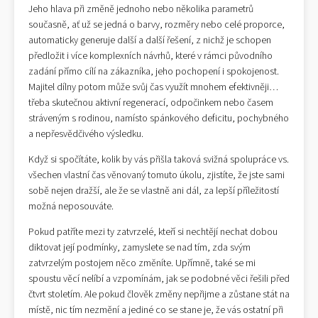
Jeho hlava při změně jednoho nebo několika parametrů
současně, ať už se jedná o barvy, rozměry nebo celé proporce,
automaticky generuje další a další řešení, z nichž je schopen
předložit i více komplexních návrhů, které v rámci původního
zadání přímo cílí na zákazníka, jeho pochopení i spokojenost.
Majitel dílny potom může svůj čas využít mnohem efektivněji…
třeba skutečnou aktivní regenerací, odpočinkem nebo časem
stráveným s rodinou, namísto spánkového deficitu, pochybného
a nepřesvědčivého výsledku.
Když si spočítáte, kolik by vás přišla taková svižná spolupráce vs.
všechen vlastní čas věnovaný tomuto úkolu, zjistíte, že jste sami
sobě nejen dražší, ale že se vlastně ani dál, za lepší příležitostí
možná neposouváte.
Pokud patříte mezi ty zatvrzelé, kteří si nechtějí nechat dobou
diktovat její podmínky, zamyslete se nad tím, zda svým
zatvrzelým postojem něco změníte. Upřímně, také se mi
spoustu věcí nelíbí a vzpomínám, jak se podobné věci řešili před
čtvrt stoletím. Ale pokud člověk změny nepřijme a zůstane stát na
místě, nic tím nezmění a jediné co se stane je, že vás ostatní při