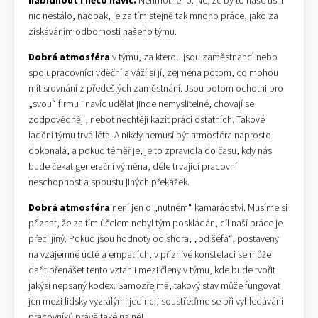
nabídnout i něco navíc.
Nehmotného. Ne, že by to naše úsilí
nic nestálo, naopak, je za tím stejně tak mnoho práce, jako za
získáváním odbornosti našeho týmu.
Dobrá atmosféra
v týmu, za kterou jsou zaměstnanci nebo
spolupracovníci vděční a váží si jí, zejména potom, co mohou
mít srovnání z předešlých zaměstnání. Jsou potom ochotni pro
„svou“ firmu i navíc udělat jinde nemyslitelné, chovají se
zodpovědněji, neboť nechtějí kazit práci ostatních. Takové
ladění týmu trvá léta. A nikdy nemusí být atmosféra naprosto
dokonalá, a pokud téměř je, je to zpravidla do času, kdy nás
bude čekat generační výměna, déle trvající pracovní
neschopnost a spoustu jiných překážek.
Dobrá atmosféra
není jen o „nutném“ kamarádství. Musíme si
přiznat, že za tím účelem nebyl tým poskládán, cíl naší práce je
přeci jiný. Pokud jsou hodnoty od shora, „od šéfa“, postaveny
na vzájemné úctě a empatiích, v příznivé konstelaci se může
dařit přenášet tento vztah i mezi členy v týmu, kde bude tvořit
jakýsi nepsaný kodex. Samozřejmě, takový stav může fungovat
jen mezi lidsky vyzrálými jedinci, soustřeďme se při vyhledávání
pracovníků právě také na ně!