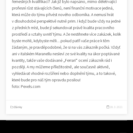
řemeslných kvalifikací? Jak již bylo napsáno, mimo déletrvající
profesní růst stávajících členů, není finanční motivace jediná,
která může do týmu přivést nového odborníka. A nemusí hrát
v dlouhodobé perspektivě nutně prim. I když bude vždy na jedné
z předních míst, bude jí sekundovat právě kvalita pracovního
prostředí a vztahy uvnitř týmu. A že nestihnete více zakázek, kolik
byste mohli, kdybyste měli…pokud patří vaše práce k těm
žádaným, je pravděpodobné, že si na vás zákazník počká. Vždyť
ani v italském Maranellu nesleví ze své kvality na úkor poptávané
kvantity, takže vaše dodávané „Ferrari“ ocení zákazník rád i
později. A my můžeme příležitostně, ale současně aktivně,
vyhledávat vhodné rozšíření nebo doplnění týmu, a to takové,
které bude pro náš tým opravdu posilou!
foto: Pexels.com
články
18. 3. 2021