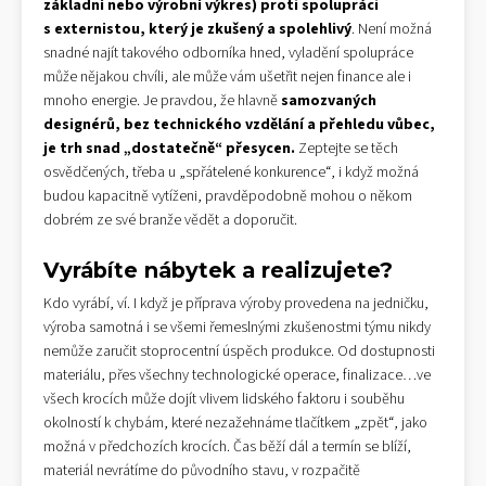
základní nebo výrobní výkres) proti spolupráci
s externistou, který je zkušený a spolehlivý
. Není možná
snadné najít takového odborníka hned, vyladění spolupráce
může nějakou chvíli, ale může vám ušetřit nejen finance ale i
mnoho energie. Je pravdou, že hlavně
samozvaných
designérů, bez technického vzdělání a
přehledu vůbec,
je trh snad „dostatečně“ přesycen.
Zeptejte se těch
osvědčených, třeba u „spřátelené konkurence“, i když možná
budou kapacitně vytíženi, pravděpodobně mohou o někom
dobrém ze své branže vědět a doporučit.
Vyrábíte nábytek a realizujete?
Kdo vyrábí, ví. I když je příprava výroby provedena na jedničku,
výroba samotná i se všemi řemeslnými zkušenostmi týmu nikdy
nemůže zaručit stoprocentní úspěch produkce. Od dostupnosti
materiálu, přes všechny technologické operace, finalizace…ve
všech krocích může dojít vlivem lidského faktoru i souběhu
okolností k chybám, které nezažehnáme tlačítkem „zpět“, jako
možná v předchozích krocích. Čas běží dál a termín se blíží,
materiál nevrátíme do původního stavu, v rozpačitě