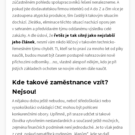
zúčastněném pohledu spolupracovníků řešení nenalezneme. A
pokud jste dodavatelskou firmou interiérů od A do Z a čím více je
zastoupena atypická produkce, tím častěji k takovým situacím
dochází. Zkrátka, eliminace těchto situací nachází oporu jen
v sehraném a předvídavém týmu oddanému výsledku celé
zakázky. A dle úsloví, že
řetěz je tak silný jako
nejslabší
jeho článek
, nesmí vám nikdo klíčový v takovém technicko-
řemeslném týmu chybět. Ti, kteří se to praxí za mnoho let od píky
naučili, budou muset být časem postupně nahrazováni nově
příchozími odborníky…no, vlastně alespoň někým, kdo je při
jistých základech ochoten se novým věcem dále naučit.
Kde takové zaměstnance vzít?
Nejsou!
A nějakou dobu ještě nebudou, neboť středoškoláci nebo
vysokoškoláci ovládající CNC mohou být pohlceni
konkurenčními obory. Upřímně, při snaze udržet si takové
člověka vytvořením nestandardních a současně ještě možných,
zejména finančních podmínek není jednoduché. Je to však jedna
z cest, pokud nepatříte k rodinným „klanům“, kde se daří