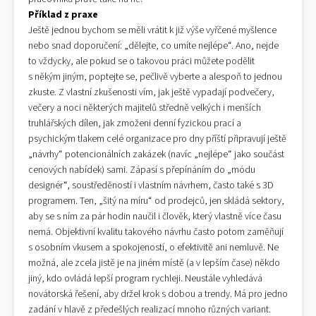
Příklad z praxe
Ještě jednou bychom se měli vrátit k již výše vyřčené myšlence
nebo snad doporučení: „dělejte, co umíte nejlépe“. Ano, nejde
to vždycky, ale pokud se o takovou práci můžete podělit
s někým jiným, poptejte se, pečlivě vyberte a alespoň to jednou
zkuste. Z vlastní zkušenosti vím, jak ještě vypadají podvečery,
večery a noci některých majitelů středně velkých i menších
truhlářských dílen, jak zmoženi denní fyzickou prací a
psychickým tlakem celé organizace pro dny příští připravují ještě
„návrhy“ potencionálních zakázek (navíc „nejlépe“ jako součást
cenových nabídek) sami. Zápasí s přepínáním do „módu
designér“, soustředěností i vlastním návrhem, často také s 3D
programem. Ten, „šitý na míru“ od prodejců, jen skládá sektory,
aby se s ním za pár hodin naučil i člověk, který vlastně více času
nemá. Objektivní kvalitu takového návrhu často potom zaměňují
s osobním vkusem a spokojeností, o efektivitě ani nemluvě. Ne
možná, ale zcela jistě je na jiném místě (a v lepším čase) někdo
jiný, kdo ovládá lepší program rychleji. Neustále vyhledává
novátorská řešení, aby držel krok s dobou a trendy. Má pro jedno
zadání v hlavě z předešlých realizací mnoho různých variant.