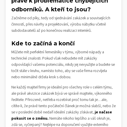
právě k problematice chybějících
odborníků. A kteří to jsou?
Začněme od píky, tedy od sjednávání zakázek a souvisejících
činností, přes návrhy a projektování, výrobu nábytku včetně
subdodavatelů až po konečnou realizaci interiérů.
Kde to začíná a končí
Můžete mít perfektní řemeslníky v týmu, výborné nápady a
technické znalosti. Pokud však nebudete mít zakázky
odpovídající vašemu potenciálu, nikdy jej nevyužijte a budete se
točit stále v kruhu, namísto toho, aby se vaše firma rozvíjela
nebo minimálně držela krok s dobou.
Ne každý majitel firmy je ideální pro všechny role v celém týmu,
ale právě akvizice zakázek bývá ve správě majitele, výkonného
ředitele. Přirozeně, netřeba rozebírat proč tomu tak je…ale,
cítíte-li, že právě tento počáteční článek je možná slabší, nebo že
se v poslední době nedaří ideální zakázky získávat,
je načase
pokusit se o změnu.
Nemáte nikoho lepšího a váš okruh je,
zdá se, vyčerpaný? Nejlépe na doporučení využijte externího